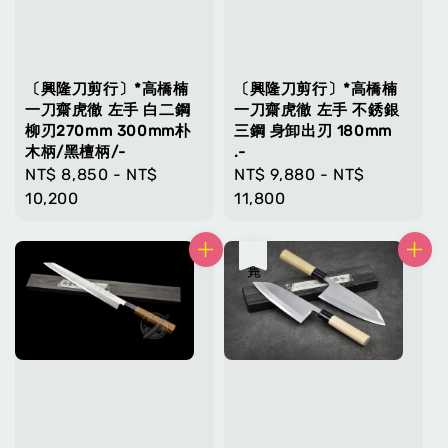
〔興隆刀剪行〕*高橋楠
〔興隆刀剪行〕*高橋楠
一刀齋虎徹 左手 白二鋼
一刀齋虎徹 左手 不銹銀
柳刃270mm 300mm朴
三鋼 身卸出刃 180mm
木柄/黑檀柄/-
.-
Regular
NT$ 8,850
-
NT$
Regular
NT$ 9,880
-
NT$
price
10,200
price
11,800
售完