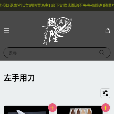
動優惠皆以官網購買為主! 線下實體店面恕不每每都跟進!
限量指定
搜尋
左手用刀