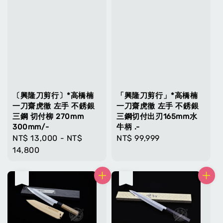
〔興隆刀剪行〕*高橋楠
「興隆刀剪行」*高橋楠
一刀齋虎徹 左手 不銹銀
一刀齋虎徹 左手 不銹銀
三鋼 切付柳 270mm
三鋼切付出刃165mm水
300mm/-
牛柄 .-
Regular
NT$ 13,000
-
NT$
Regular
NT$ 99,999
price
14,800
price
售完
售完