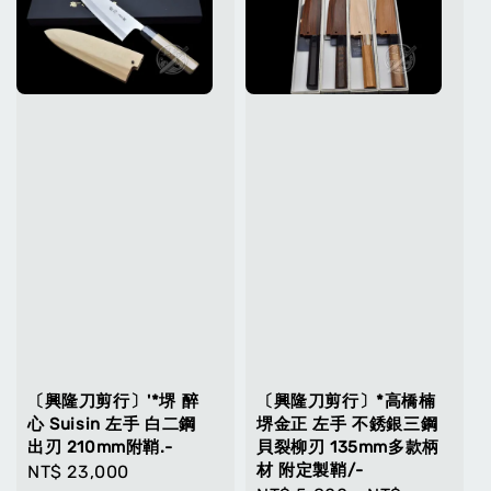
〔興隆刀剪行〕'*堺 醉
〔興隆刀剪行〕*高橋楠
心 Suisin 左手 白二鋼
堺金正 左手 不銹銀三鋼
出刃 210mm附鞘.-
貝裂柳刃 135mm多款柄
材 附定製鞘/-
Regular
NT$ 23,000