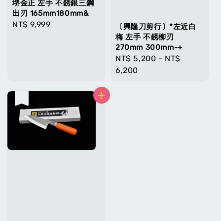
堺金正 左手 不銹銀三鋼
出刃 165mm180mm&
Regular
NT$ 9,999
〔興隆刀剪行〕*左近白
price
梅 左手 不銹柳刃
270mm 300mm-+
Regular
NT$ 5,200
-
NT$
price
6,200
售完