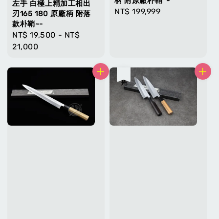
柄 附原廠朴鞘*-
左手 白極上精加工相出
Regular
NT$ 199,999
刃165 180 原廠柄 附落
price
款朴鞘~-
Regular
NT$ 19,500
-
NT$
price
21,000
售完