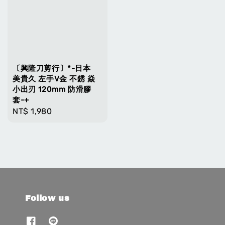
〔興隆刀剪行〕*-日本
美貴久 左手V金 不銹 焱
小出刃 120mm 防滑膠
套-+
Regular
NT$ 1,980
price
Follow us