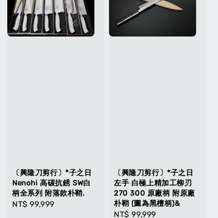
〔興隆刀剪行〕*子之日
〔興隆刀剪行〕*子之日
Nenohi 高碳抗銹 SW白
左手 白極上精加工柳刃
柄全系列 附落款朴鞘.
270 300 原廠柄 附原廠
朴鞘 (圖為黑檀柄)&
Regular
NT$ 99,999
Regular
NT$ 99,999
price