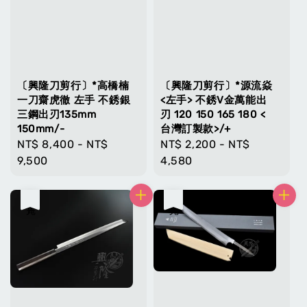
〔興隆刀剪行〕*高橋楠
〔興隆刀剪行〕*源流焱
一刀齋虎徹 左手 不銹銀
<左手> 不銹V金萬能出
三鋼出刃135mm
刃 120 150 165 180 <
150mm/-
台灣訂製款>/+
Regular
NT$ 8,400
-
NT$
Regular
NT$ 2,200
-
NT$
price
9,500
price
4,580
售完
售完