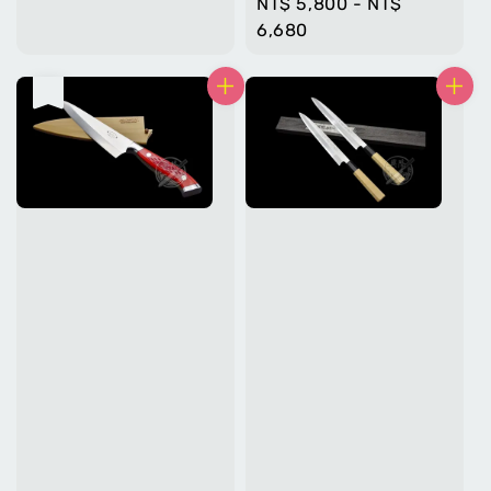
Regular
NT$ 5,800
-
NT$
price
price
6,680
售完