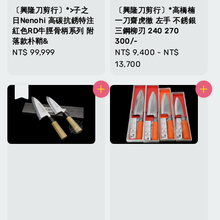
〔興隆刀剪行〕*>子之
〔興隆刀剪行〕*高橋楠
日Nenohi 高碳抗銹特注
一刀齋虎徹 左手 不銹銀
紅色RD牛脛骨柄系列 附
三鋼柳刃 240 270
落款朴鞘&
300/-
Regular
NT$ 99,999
Regular
NT$ 9,400
-
NT$
price
price
13,700
售完