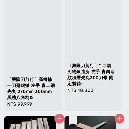
〔興隆刀剪行〕* 二唐
刃物鍛造所 左手 青鋼暗
紋積層先丸300刀條 附
〔興隆刀剪行〕高橋楠
定製鞘-
一刀齋虎徹 左手 青二鋼
Regular
NT$ 18,800
先丸 270mm 300mm
price
黑檀八角柄&
Regular
NT$ 99,999
price
售完