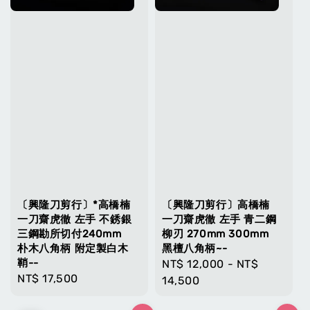
〔興隆刀剪行〕*高橋楠
〔興隆刀剪行〕高橋楠
一刀齋虎徹 左手 不銹銀
一刀齋虎徹 左手 青二鋼
三鋼勘所切付240mm
柳刃 270mm 300mm
朴木八角柄 附定製白木
黑檀八角柄~-
鞘--
Regular
NT$ 12,000
-
NT$
Regular
NT$ 17,500
price
14,500
price