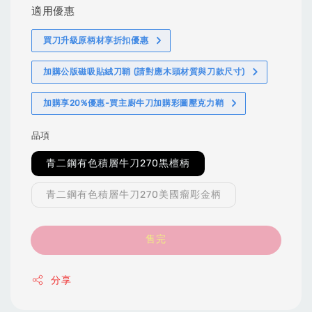
適用優惠
買刀升級原柄材享折扣優惠
加購公版磁吸貼絨刀鞘 (請對應木頭材質與刀款尺寸)
加購享20%優惠-買主廚牛刀加購彩圖壓克力鞘
品項
青二鋼有色積層牛刀270黒檀柄
青二鋼有色積層牛刀270美國瘤彫金柄
售完
分享