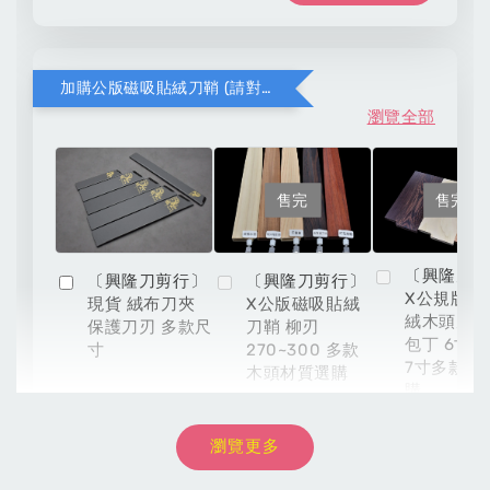
加購公版磁吸貼絨刀鞘 (請對應木頭材質與刀款尺寸)
瀏覽全部
售完
售完
〔興隆刀
〔興隆刀剪行〕
〔興隆刀剪行〕
X公規版磁
現貨 絨布刀夾
X公版磁吸貼絨
絨木頭刀鞘
保護刀刃 多款尺
刀鞘 柳刃
包丁 6寸 6
寸
270~300 多款
7寸多款材
木頭材質選購
購
瀏覽更多
NT$ 8,999
-
+
NT$ 54
NT$ 899
NT$ 9,999
NT$ 60
NT$ 999