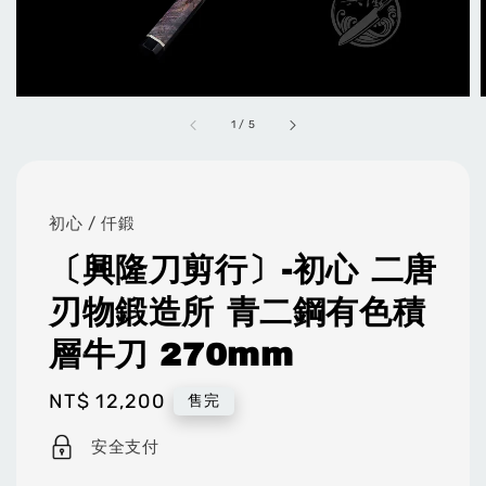
1
/
5
初心 / 仟鍛
〔興隆刀剪行〕-初心 二唐
刃物鍛造所 青二鋼有色積
層牛刀 270mm
Regular
NT$ 12,200
售完
price
安全支付