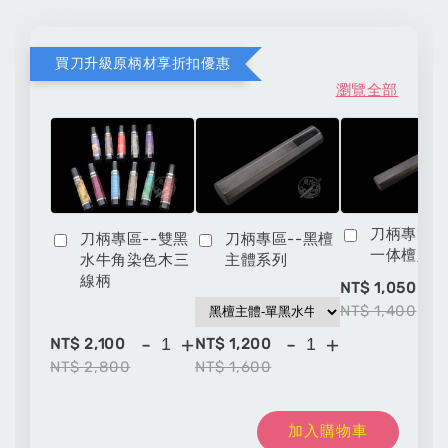
買刀升級原柄材享折扣優惠
瀏覽全部
刀柄專區-
刀柄專區--雙黑
刀柄專區--黑檀
一体檀八
水牛角染色木三
主體系列
線柄
-
NT$ 1,050
NT$ 1,400
-
+
-
+
NT$ 2,100
NT$ 1,200
NT$ 2,800
NT$ 1,600
加入購物車