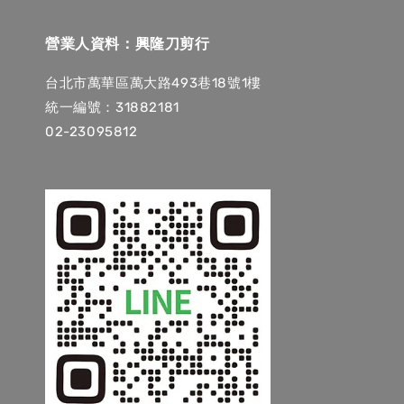
營業人資料：興隆刀剪行
台北市萬華區萬大路493巷18號1樓
統一編號：31882181
02-23095812