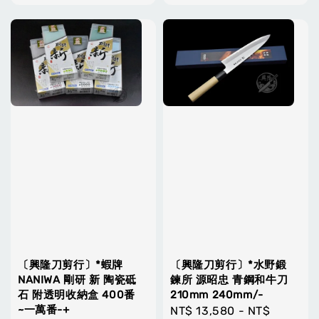
〔興隆刀剪行〕*蝦牌
〔興隆刀剪行〕*水野鍛
NANIWA 剛研 新 陶瓷砥
鍊所 源昭忠 青鋼和牛刀
石 附透明收納盒 400番
210mm 240mm/-
~一萬番-+
Regular
NT$ 13,580
-
NT$