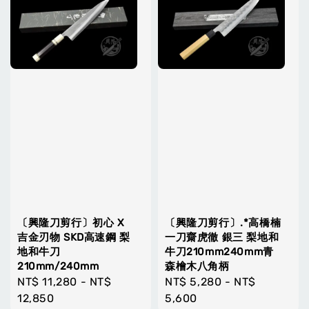
-
+
NT$ 1,200
NT$ 1,040
NT$ 1,500
NT$ 1,300
加入購物車
〔興隆刀剪行〕初心 X
〔興隆刀剪行〕.*高橋楠
吉金刃物 SKD高速鋼 梨
一刀齋虎徹 銀三 梨地和
地和牛刀
牛刀210mm240mm青
210mm/240mm
森檜木八角柄
Regular
NT$ 11,280
-
NT$
Regular
NT$ 5,280
-
NT$
price
12,850
price
5,600