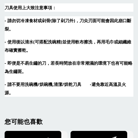
刀具使用上大致注意事項：
加入購物車
- 請勿切冷凍食材或剁骨(除了剁刀外)，刀尖刃面可能會因此崩口斷
裂。
- 使用後以清水(可搭配洗碗精)並使用軟布擦洗，再用毛巾或細纖維
加購享20%優惠-買主廚牛刀加購彩圖壓克力鞘
布確實擦乾。
瀏覽全部
- 即便是不易生鏽的刀，若長時間放在非常潮濕的環境下也有可能略
為生鏽斑。
售完
- 請不要用洗碗機/烘碗機,清潔/烘乾刀具       -避免靠近高溫及火
源。
〔興隆刀剪行〕X公
〔興隆刀剪行〕X公
版磁吸貼絨刀鞘-牛
版磁吸貼絨刀鞘-牛
刀210用 彩圖壓克
刀240用 彩圖壓克
您可能也喜歡
力:黑/白
力:黑/白