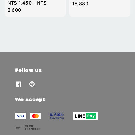
Regular
NT$ 1,450
-
NT$
price
15,880
price
2,600
Follow us
We accept