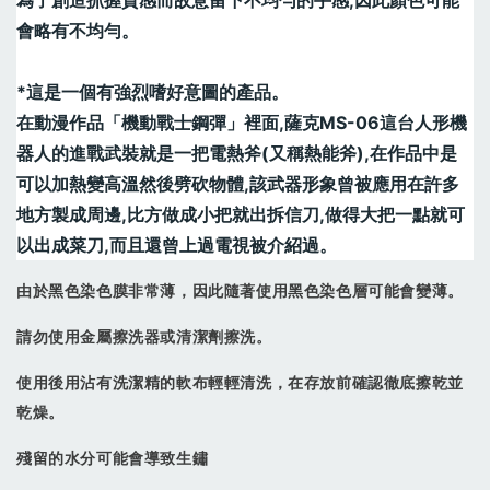
會略有不均勻。
*這是一個有強烈嗜好意圖的產品。
在動漫作品「機動戰士鋼彈」裡面,薩克MS-06這台人形機
器人的進戰武裝就是一把電熱斧(又稱熱能斧),在作品中是
可以加熱變高溫然後劈砍物體,該武器形象曾被應用在許多
地方製成周邊,比方做成小把就出拆信刀,做得大把一點就可
以出成菜刀,而且還曾上過電視被介紹過。
由於黑色染色膜非常薄，因此隨著使用黑色染色層可能會變薄。
請勿使用金屬擦洗器或清潔劑擦洗。
使用後用沾有洗潔精的軟布輕輕清洗，在存放前確認徹底擦乾並
乾燥。
殘留的水分可能會導致生鏽