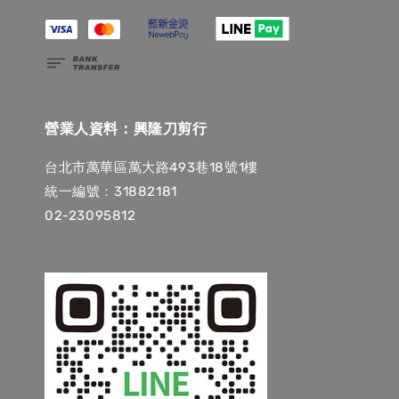
營業人資料：興隆刀剪行
台北市萬華區萬大路493巷18號1樓
統一編號：31882181
02-23095812