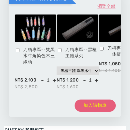
瀏覽全部
刀柄專區-
刀柄專區--雙黑
刀柄專區--黑檀
一体檀八
水牛角染色木三
主體系列
線柄
-
NT$ 1,050
NT$ 1,400
-
+
-
+
NT$ 2,100
NT$ 1,200
NT$ 2,800
NT$ 1,600
加入購物車
GUSTAV 斧型包丁 