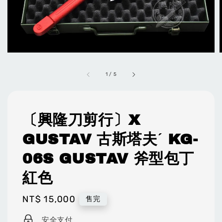
1
/
5
〔興隆刀剪行〕X
GUSTAV 古斯塔夫ˊ KG-
06S GUSTAV 斧型包丁
紅色
Regular
NT$ 15,000
售完
price
安全支付