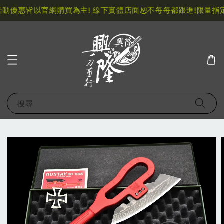
動優惠皆以官網購買為主! 線下實體店面恕不每每都跟進!
限量指定
搜尋