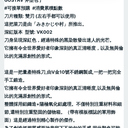
#可接單預購  #消費累積點數 
刀片種類: 雙刃 (左右手都可以使用)
這把菜刀是由「みきかじや村」所推出。
深紅版本  型號: VK002
刀身呈現深紅色，經過特殊的黑染散發出迷人的光芒。
它擁有令全世界愛好者印象深刻的真正清晰度，以及無與倫
比的充滿原創性的形式。
這是一把量產特殊刀,由V金10號不銹鋼製成,一把一把完全
手工鍛造。
它擁有令全世界愛好者印象深刻的真正清晰度,以及無與倫
比的充滿原創性的形式。
整體採用鋁鑄造+陽極氧化鋁處理。不僅特別注重材料和細
節,還特別注重堅固的儲物箱。（帶有模板標誌的軍用飾
面）這是經過特別精心製作的傑作。
為了創造抓握質感而故意留下不均勻的手感,因此顏色可能