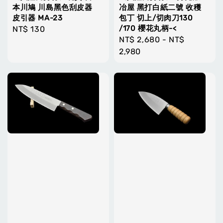
本川鳩 川島黑色刮皮器
冶屋 黑打白紙二號 收穫
皮引器 MA-23
包丁 切上/切肉刀130
/170 櫻花丸柄-<
Regular
NT$ 130
Regular
NT$ 2,680
-
NT$
price
price
2,980