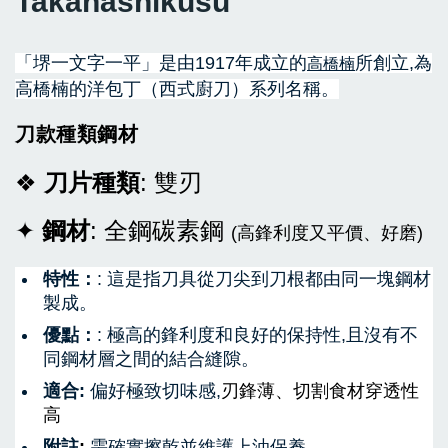
Takahashikusu
加入購物車
「堺一文字一平」是
由1917年成立的
所創立,
為
高橋楠
高橋楠的洋包丁（西式廚刀）系列名稱。
刀款種類鋼材
❖
刀片種類
: 雙刃
✦
鋼材
: 全鋼碳素鋼
(高鋒利度又平價、好磨)
特性：
:
這是指刀具從刀尖到刀根都由同一塊鋼材
製成。
優點：
: 極高的鋒利度和良好的保持性,且沒有不
同鋼材層之間的結合縫隙。
適合:
偏好極致切味感,
刃鋒薄
、
切割食材穿透性
高
附註
:
需確實擦乾並維護上油保養