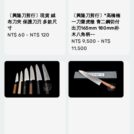
〔興隆刀剪行〕現貨 絨
〔興隆刀剪行〕*高橋楠
布刀夾 保護刀刃 多款尺
一刀齋虎徹 青二鋼切付
寸
出刃165mm 180mm朴
木八角柄~-
Regular
NT$ 60
-
NT$ 120
Regular
NT$ 9,500
-
NT$
price
price
11,500