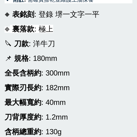
表銘刻
: 登錄 堺一文字一平
🔶
裏落款
: 極上
🔷
🔪
刀款
: 洋牛刀
📌
規格
: 180mm
全長含柄約
: 300mm
實際刃長約
: 182mm
最大幅寬約
: 40mm
刀背厚度約
: 1.2mm
含柄總重約
: 130g