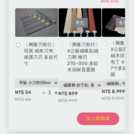
售完
售完
〔興隆刀
〔興隆刀剪行〕
〔興隆刀剪行〕
X公規版磁
現貨 絨布刀夾
X公版磁吸貼絨
絨木頭刀鞘
保護刀刃 多款尺
刀鞘 柳刃
包丁 6寸 6
寸
270~300 多款
7寸多款材
木頭材質選購
購
NT$ 8,999
-
+
NT$ 54
NT$ 899
NT$ 9,999
NT$ 60
NT$ 999
加入購物車