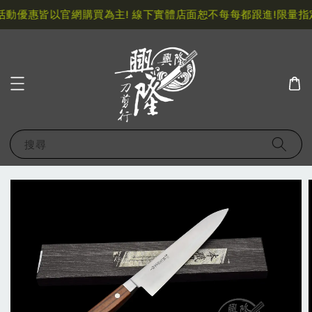
動優惠皆以官網購買為主! 線下實體店面恕不每每都跟進!
限量指定
搜尋