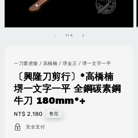
1
/
4
一刀齋虎徹 / 高橋楠 / 堺金正 / 堺一文字一平
〔興隆刀剪行〕*高橋楠
堺一文字一平 全鋼碳素鋼
牛刀 180mm*+
Regular
NT$ 2,180
售完
price
安全支付