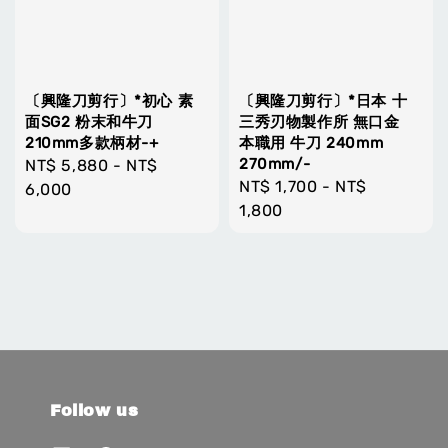
〔興隆刀剪行〕*初心 素
〔興隆刀剪行〕*日本 十
面SG2 粉末和牛刀
三秀刃物製作所 無口金
210mm多款柄材-+
本職用 牛刀 240mm
270mm/-
Regular
NT$ 5,880
-
NT$
Regular
NT$ 1,700
-
NT$
price
6,000
price
1,800
Follow us