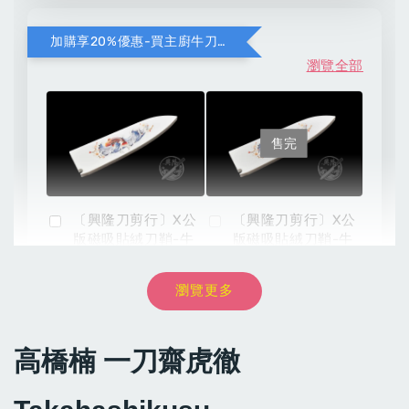
加購享20%優惠-買主廚牛刀加購彩圖壓克力鞘
瀏覽全部
售完
〔興隆刀剪行〕X公
〔興隆刀剪行〕X公
版磁吸貼絨刀鞘-牛
版磁吸貼絨刀鞘-牛
刀210用 彩圖壓克
刀240用 彩圖壓克
力:黑/白
力:黑/白
瀏覽更多
-
+
NT$ 1,200
NT$ 1,040
高橋楠 一刀齋虎徹
NT$ 1,500
NT$ 1,300