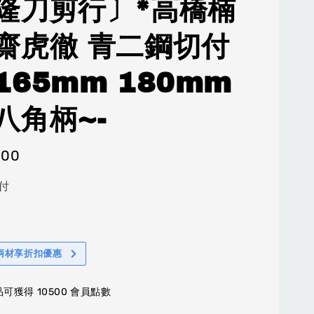
隆刀剪行〕*高橋楠
齋虎徹 青二鋼切付
165mm 180mm
八角柄~-
500
付
柄材享折扣優惠
可獲得 10500 會員點數