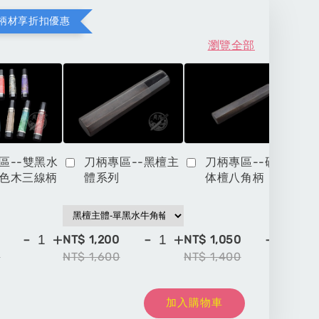
柄材享折扣優惠
瀏覽全部
區--雙黑水
刀柄專區--黑檀主
刀柄專區--硬木一
色木三線柄
體系列
体檀八角柄
-
+
-
+
-
+
NT$ 1,200
NT$ 1,050
NT
0
NT$ 1,600
NT$ 1,400
NT
加入購物車