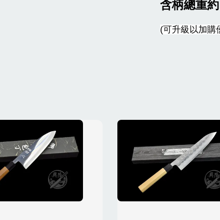
含柄總重約
(可升級以加購