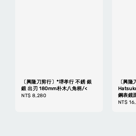
〔興隆刀剪行〕*堺孝行 不銹 銀
〔興隆
鍛 出刃 180mm朴木八角柄/<
Hatsu
鋼表鏡面
Regular
NT$ 8,280
Regula
NT$ 16
price
price