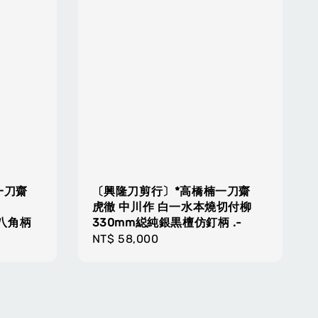
一刀齋
〔興隆刀剪行〕*高橋楠一刀齋
虎徹 中川作 白一水本燒切付柳
木八角柄
330mm縂純銀黒檀仿釘柄 .-
Regular
NT$ 58,000
price