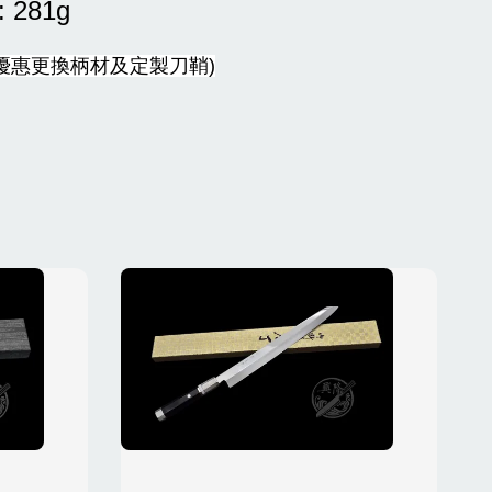
: 281g
優惠更換柄材及定製刀鞘)