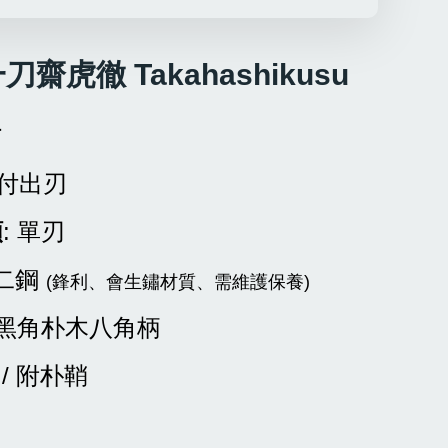
刀齋虎徹 Takahashikusu
材
切付出刃
類
: 單刃
青二鋼
(鋒利、會生鏽材質、需維護保養)
單黑角朴木八角柄
無 / 附朴鞘