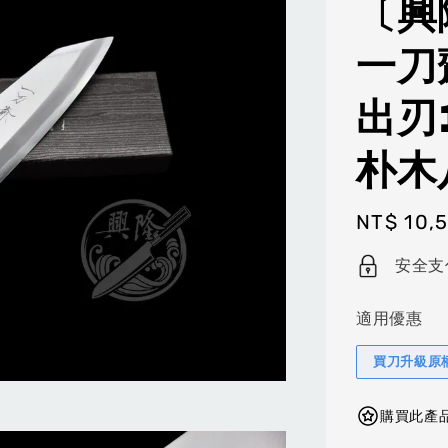
〔興
一刀
出刃
朴木
Regular
NT$ 10,
price
安全支
適用優惠
買刀升級原
購買此產品