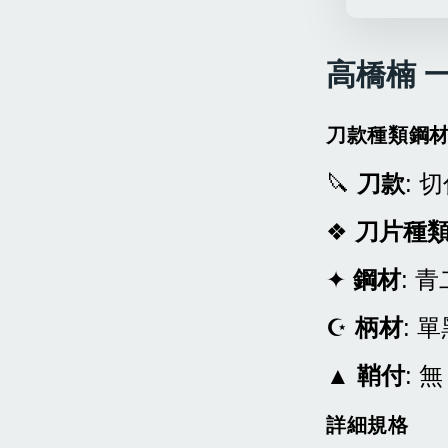
高橋楠 一
刀款種類鋼
🔪
刀款
: 
❖
刀片種
✦
鋼材
: 
☪
柄材
: 
▲
鞘付
: 
詳細規格