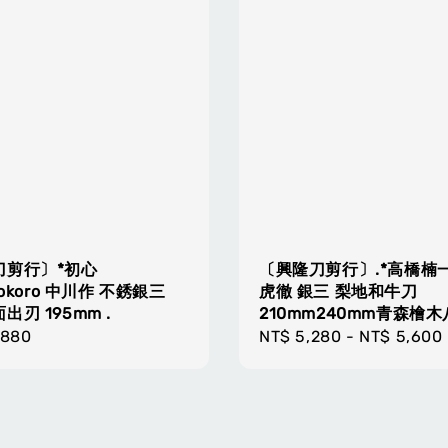
刀剪行〕*初心
〔興隆刀剪行〕.*高橋楠
kokoro 中川作 不銹銀三
虎徹 銀三 梨地和牛刀
出刃 195mm .
210mm240mm青森檜
r
,880
Regular
NT$ 5,280
-
NT$ 5,600
price