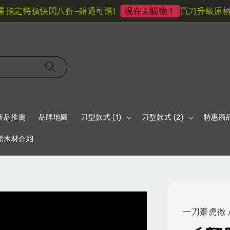
定特價快閃八折~錯過可惜!
買刀升級原柄材 
現在去購物！
新品推薦
品牌地圖
刀型款式 (1)
刀型款式 (2)
特惠商
鞘木材介紹
一刀齋虎徹 /