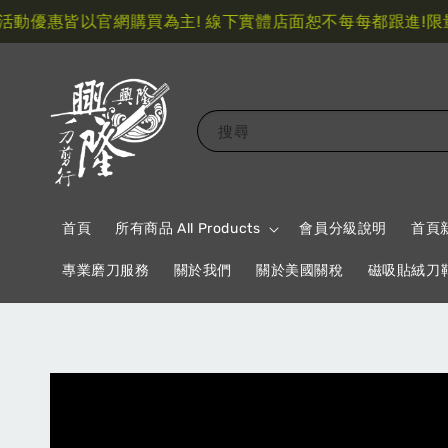
優惠皆以官網購買為主! 線下實體店面恕不每每都跟進!
限量指
搜尋
首頁
所有商品 All Products
會員分級說明
首頁
專業磨刀服務
關於我們
關於美國關稅
磁吸貼絨刀