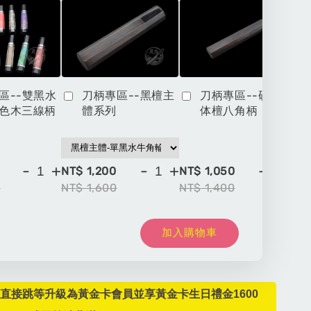
區--雙黑水
刀柄專區--黑檀主
刀柄專區--硬木一
色木三線柄
體系列
体檀八角柄
-
+
-
+
-
+
NT$ 1,200
NT$ 1,050
NT
0
NT$ 1,600
NT$ 1,400
NT
加入購物車
直接跳等升級為黃金卡會員並享黃金卡生日禮金1600