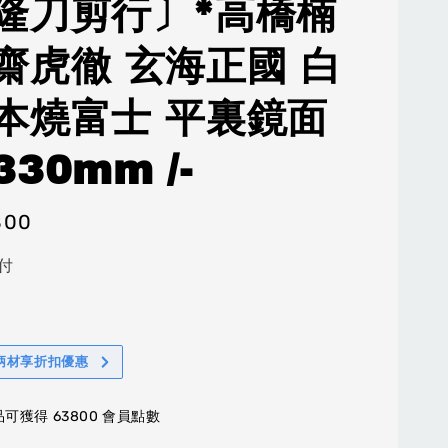
隆刀剪行〕*高橋楠
齋虎徹 玄海正國 白
本燒富士 平裏鏡面
30mm /-
800
付
柄材享折扣優惠
可獲得 63800 會員點數