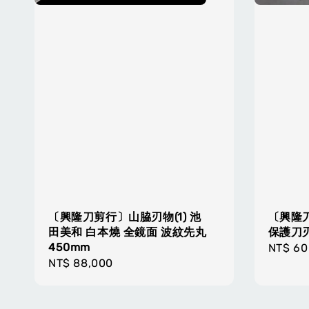
〔興隆刀剪行〕山脇刃物(1) 池
〔興隆
田美和 白本燒 全鏡面 波紋先丸
保護刀
450mm
Regula
NT$ 60
Regular
NT$ 88,000
price
price