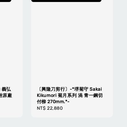
 義弘
〔興隆刀剪行〕-*堺菊守 Sakai
附原廠
Kikumori 菊月系列 渦 青一鋼切
付柳 270mm.*-
Regular
NT$ 22,880
price