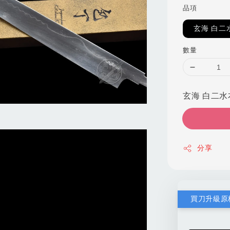
品項
玄海 白二
數量
玄海 白二水本
分享
買刀升級原