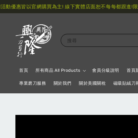
優惠皆以官網購買為主! 線下實體店面恕不每每都跟進!
限量指
搜尋
首頁
所有商品 All Products
會員分級說明
首頁
專業磨刀服務
關於我們
關於美國關稅
磁吸貼絨刀