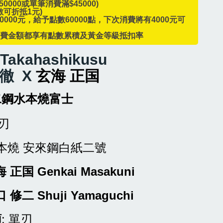
0000或單筆消費滿$45000)
數可折抵1元)
60000元，給予點數60000點，下次消費將有4000元可
消費金額都享有點數累積及黃金等級抵扣率
Takahashikusu
徹
X
玄海
正国
二鋼水本燒富士
柳刃
本燒 安來鋼白紙二號
正国 Genkai Masakuni
修二 Shuji Yamaguchi
類
: 單刃