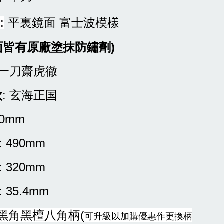
理
:
平裏鏡面 富士波模樣
面皆有原廠塗抹防鏽劑)
: 一刀齋虎徹
款
: 玄海正国
30mm
: 490mm
: 320mm
: 35.4mm
單黑角黑檀八角柄(
可升級以加購優惠作更換柄