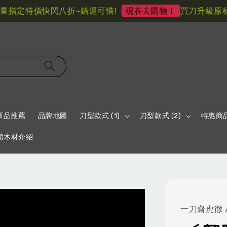
定特價快閃八折~錯過可惜!
買刀升級原柄材
現在去購物！
新品推薦
品牌地圖
刀型款式 (1)
刀型款式 (2)
特惠商
鞘木材介紹
一刀齋虎徹 /