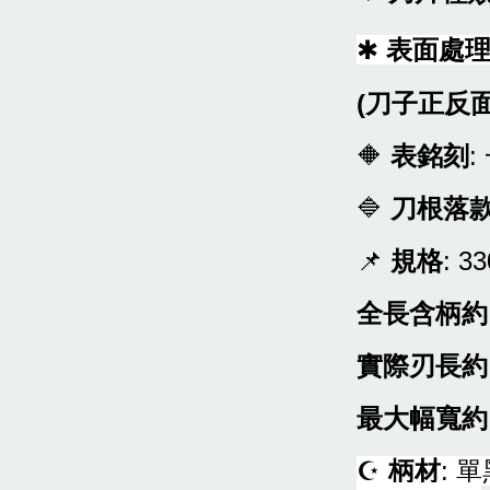
✱
表面處
(刀子正反
🔶
表銘刻
🔷
刀根
落
📌
規格
: 3
全長含柄約
實際刃長約
最大幅寬約
☪
柄材
: 