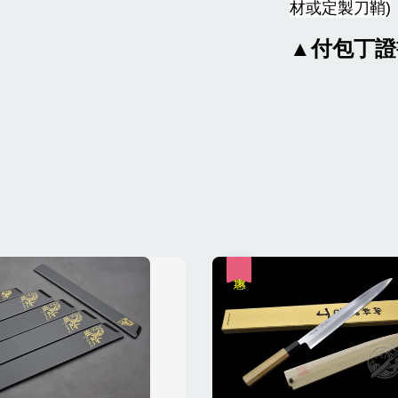
材或定製刀鞘)
▲
付包丁證
優惠