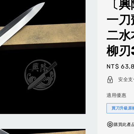
〔興
一刀
二水
柳刃3
Regular
NT$ 63,
price
安全支
適用優惠
買刀升級原
購買此產品