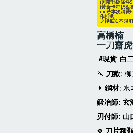
(累積升級條件$5
(黃金卡每15點
ex.若本次消費
作折扺.
之後每次不限
高橋楠
一刀齋虎
#現貨 白
🔪
刀款
: 
✦
鋼材
:
水
鍛冶師: 玄海 
刃付師: 山口 
❖
刀片種