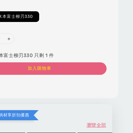
水本富士柳刃330
富士柳刃330 只剩 1 件
加入購物車
柄材享折扣優惠
瀏覽全部