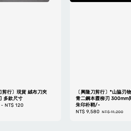
刀剪行〕現貨 絨布刀夾
〔興隆刀剪行〕*山脇刃物
刃 多款尺寸
青二鋼本霞柳刃 300mm
朱印朴鞘/-
r
-
NT$ 120
Sale
NT$ 9,580
Regular
NT$ 11,200
price
price