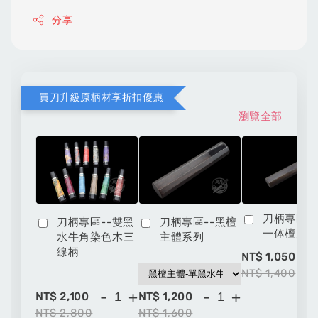
分享
買刀升級原柄材享折扣優惠
瀏覽全部
刀柄專區-
刀柄專區--雙黑
刀柄專區--黑檀
一体檀八
水牛角染色木三
主體系列
線柄
-
NT$ 1,050
NT$ 1,400
-
+
-
+
NT$ 2,100
NT$ 1,200
NT$ 2,800
NT$ 1,600