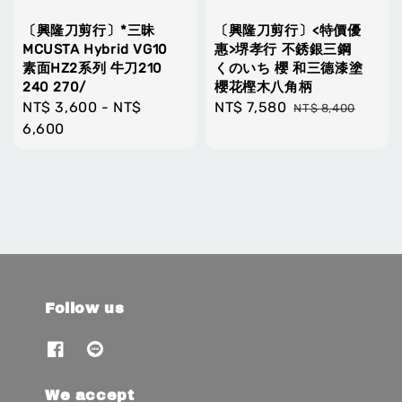
〔興隆刀剪行〕*三昧
〔興隆刀剪行〕<特價優
MCUSTA Hybrid VG10
惠>堺孝行 不銹銀三鋼
素面HZ2系列 牛刀210
くのいち 櫻 和三德漆塗
240 270/
櫻花樫木八角柄
Regular
NT$ 3,600
-
NT$
Sale
NT$ 7,580
Regular
NT$ 8,400
price
6,600
price
price
Follow us
We accept