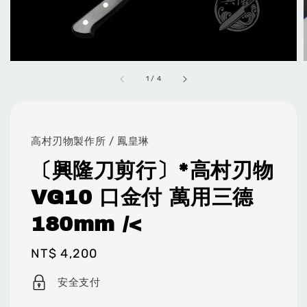
1
/
4
高村刃物製作所 / 鳳皇琳
〔興隆刀剪行〕*高村刃物
VG10 口金付 萬用三德
180mm /<
Regular
NT$ 4,200
price
安全支付