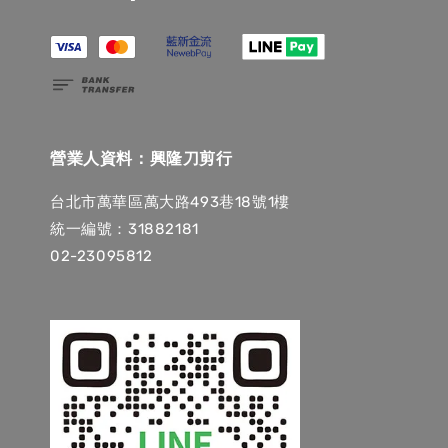
營業人資料：興隆刀剪行
台北市萬華區萬大路493巷18號1樓
統一編號：31882181
02-23095812