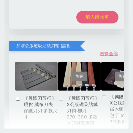
加入購物車
加購公版磁吸貼絨刀鞘 (請對應木頭材質與刀款尺寸)
瀏覽全部
售完
售完
〔興隆刀
〔興隆刀剪行〕
〔興隆刀剪行〕
X公規版磁
現貨 絨布刀夾
X公版磁吸貼絨
絨木頭刀鞘
保護刀刃 多款尺
刀鞘 柳刃
包丁 6寸 6
寸
270~300 多款
7寸多款材
木頭材質選購
購