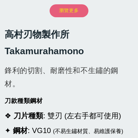
瀏覽更多
NT$ 8,999
-
+
NT$ 54
NT$ 899
NT$ 9,999
NT$ 60
NT$ 999
高村刃物製作所
加入購物車
Takamurahamono
鋒利的切割、耐磨性和不生鏽的鋼
材。
刀款種類鋼材
❖
刀片種類
: 雙刃 (左右手都可使用)
✦
鋼材
:
VG10
(不易生鏽材質、易維護保養)