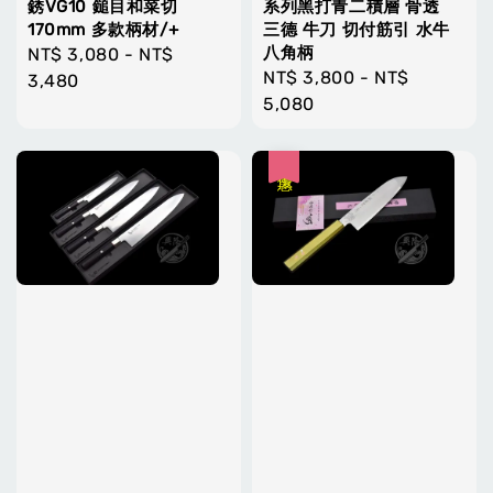
銹VG10 鎚目和菜切
系列黑打青二積層 骨透
170mm 多款柄材/+
三德 牛刀 切付筋引 水牛
八角柄
Regular
NT$ 3,080
-
NT$
Regular
NT$ 3,800
-
NT$
price
3,480
price
5,080
優惠