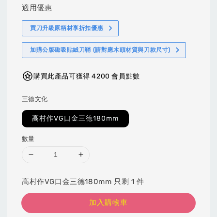
適用優惠
買刀升級原柄材享折扣優惠
加購公版磁吸貼絨刀鞘 (請對應木頭材質與刀款尺寸)
購買此產品可獲得 4200 會員點數
三德文化
高村作VG口金三德180mm
數量
高村作VG口金三德180mm 只剩 1 件
加入購物車