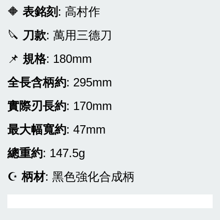
🔶
表銘刻
: 高村作
🔪
刀款
: 萬用三德刀
📌
規格
: 180mm
全長含柄約
: 295mm
實際刃長約
: 170mm
最大幅寬約
: 47mm
總重約
: 147.5g
☪
柄材
: 黑色強化合成柄