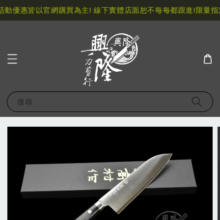
動優惠皆以官網購買為主! 線下實體店面恕不每每都跟進!
限量指定
搜尋