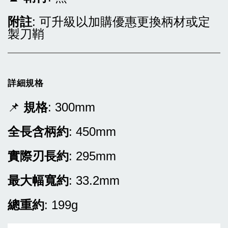
附註
: 可升級以加購優惠更換柄材或定
製刀鞘
詳細規格
📌
規格
: 300mm
全長含柄約
: 450mm
實際刃長約
: 295mm
最大幅寬約
: 33.2mm
總重約
: 199g