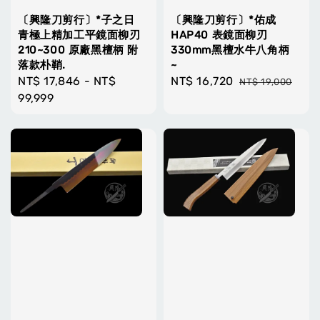
〔興隆刀剪行〕*子之日
〔興隆刀剪行〕*佑成
青極上精加工平鏡面柳刃
HAP40 表鏡面柳刃
210~300 原廠黑檀柄 附
330mm黑檀水牛八角柄
落款朴鞘.
~
Regular
NT$ 17,846
-
NT$
Sale
NT$ 16,720
Regular
NT$ 19,000
price
99,999
price
price