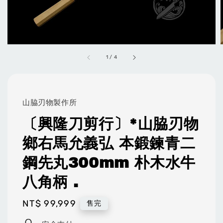
1
/
4
山脇刃物製作所
〔興隆刀剪行〕*山脇刃物
鄉右馬允義弘 本鍛鍊青二
鋼先丸300mm 朴木水牛
八角柄 .
Regular
NT$ 99,999
售完
price