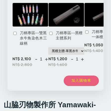
刀柄專區-
刀柄專區--雙黑
刀柄專區--黑檀
一体檀八
水牛角染色木三
主體系列
線柄
-
NT$ 1,050
NT$ 1,400
-
+
-
+
NT$ 2,100
NT$ 1,200
NT$ 2,800
NT$ 1,600
加入購物車
山脇刃物製作所 Yamawaki-