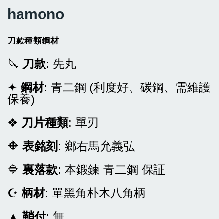
hamono
刀款種類鋼材
🔪
刀款
: 先丸
✦
鋼材
: 青二鋼 (利度好、碳鋼、需維護
保養)
❖
刀片種類
: 單刃
🔶
表銘刻
: 鄉右馬允義弘
🔷
裏落款
: 本鍛鍊 青二鋼 保証
☪
柄材
: 單黑角朴木八角柄
▲
鞘付
: 無