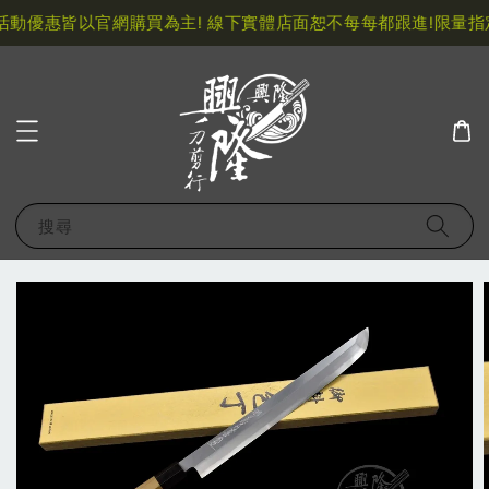
動優惠皆以官網購買為主! 線下實體店面恕不每每都跟進!
限量指定
搜尋