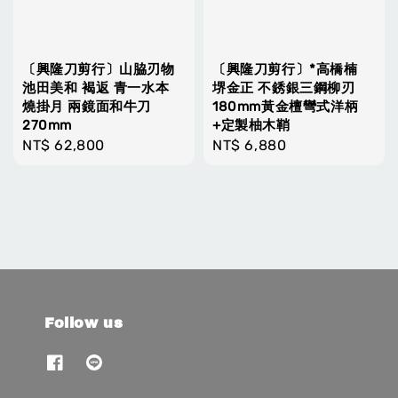
〔興隆刀剪行〕山脇刃物
〔興隆刀剪行〕*高橋楠
池田美和 褐返 青一水本
堺金正 不銹銀三鋼柳刃
燒掛月 兩鏡面和牛刀
180mm黃金檀彎式洋柄
270mm
+定製柚木鞘
Regular
NT$ 62,800
Regular
NT$ 6,880
price
price
Follow us