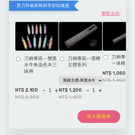
買刀升級原柄材享折扣優惠
瀏覽全部
刀柄專區-
刀柄專區--雙黑
刀柄專區--黑檀
一体檀八
水牛角染色木三
主體系列
線柄
-
NT$ 1,050
NT$ 1,400
-
+
-
+
NT$ 2,100
NT$ 1,200
NT$ 2,800
NT$ 1,600
加入購物車