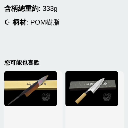
含柄總重約
: 333g
☪
柄材
: POM樹脂
您可能也喜歡