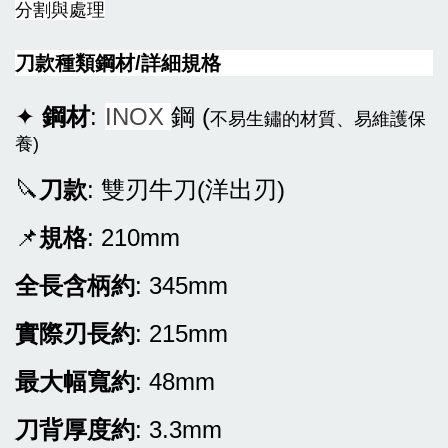
NT$ 1,500
分割與處理
NT$ 1,300
刀款種類鋼材/詳細規格
加入購物車
✦
鋼材
:
INOX
鋼 (
不易生鏽的材質、易維護保
養)
🔪
刀款
: 雙刃牛刀(洋出刃)
📌
規格
: 210mm
全長含柄約
: 345mm
實際刃長約
: 215mm
最大幅寬約
: 48mm
刀背厚度約
: 3.3mm