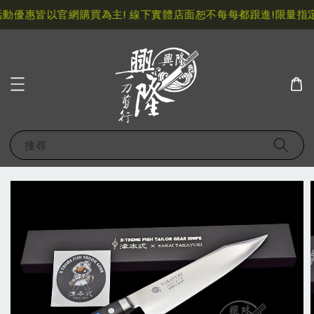
動優惠皆以官網購買為主! 線下實體店面恕不每每都跟進!
限量指定
搜尋