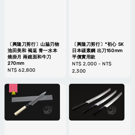
〔興隆刀剪行〕山脇刃物
〔興隆刀剪行〕*初心 SK
池田美和 褐返 青一水本
日本碳素鋼 出刀150mm
燒掛月 兩鏡面和牛刀
平價實用款
270mm
Regular
NT$ 2,000
-
NT$
Regular
NT$ 62,800
price
2,300
price
優惠