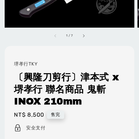
1
/
7
堺孝行TKY
〔興隆刀剪行〕津本式 x
堺孝行 聯名商品 鬼斬
INOX 210mm
Regular
NT$ 8,500
售完
price
安全支付