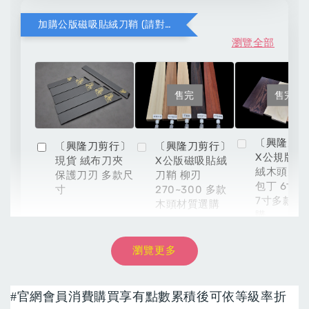
加購公版磁吸貼絨刀鞘 (請對應木頭材質與刀款尺寸)
瀏覽全部
售完
售完
〔興隆刀
〔興隆刀剪行〕
〔興隆刀剪行〕
X公規版磁
現貨 絨布刀夾
X公版磁吸貼絨
絨木頭刀鞘
保護刀刃 多款尺
刀鞘 柳刃
包丁 6寸 6
寸
270~300 多款
7寸多款材
木頭材質選購
購
瀏覽更多
NT$ 8,999
-
+
NT$ 54
NT$ 899
NT$ 9,999
NT$ 60
NT$ 999
#
官網會員消費購買享有點數累積後可依等級率折