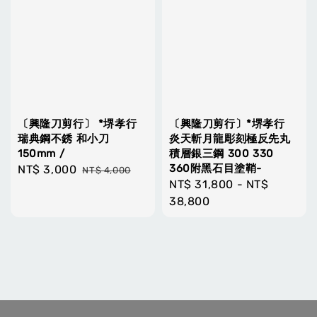
〔興隆刀剪行〕 *堺孝行
〔興隆刀剪行〕*堺孝行
瑞典鋼不銹 和小刀
炎天斬月龍彫刻極反先丸
150mm /
積層銀三鋼 300 330
360附黑石目塗鞘-
Sale
NT$ 3,000
Regular
NT$ 4,000
Regular
NT$ 31,800
-
NT$
price
price
price
38,800