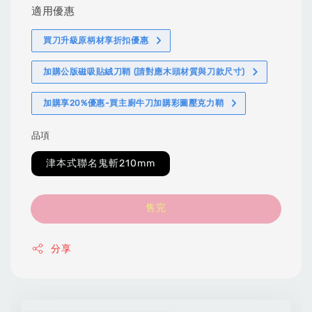
適用優惠
買刀升級原柄材享折扣優惠
加購公版磁吸貼絨刀鞘 (請對應木頭材質與刀款尺寸)
加購享20%優惠-買主廚牛刀加購彩圖壓克力鞘
品項
津本式聯名鬼斬210mm
售完
分享