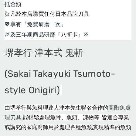
加入購物車
抵金額
🙋
凡於本店購買任何日本品牌刀具
💖
享有『免費研磨一次』
加購享20%優惠-買主廚牛刀加購彩圖壓克力鞘
🎉
及三年期商品研磨
『八折卡』
※
瀏覽全部
堺孝行 津本式 鬼斬
售完
(Sakai Takayuki Tsumoto-
style Onigiri)
〔興隆刀剪行〕X公
〔興隆刀剪行〕X公
版磁吸貼絨刀鞘-牛
版磁吸貼絨刀鞘-牛
刀210用 彩圖壓克
刀240用 彩圖壓克
由堺孝行與魚料理達人津本先生聯名合作的
高階魚處
力:黑/白
力:黑/白
理刀具,
能輕鬆處理魚骨、魚頭
、
凍物等..皆適合專業
或講究的家庭廚師用於處理各種魚類,實現精準的魚類
-
+
NT$ 1,200
NT$ 1,040