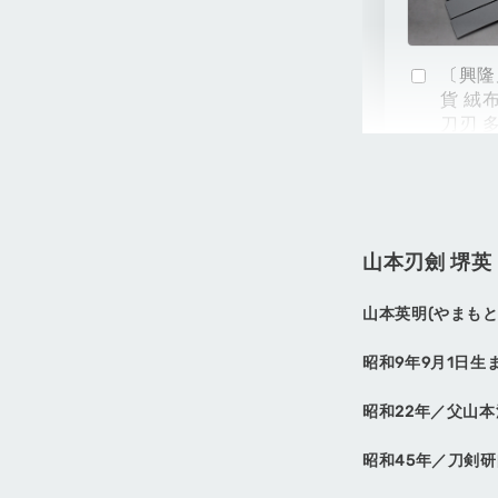
〔興隆
貨 絨
刀刃 
NT$ 54
山本刃劍 堺英
NT$ 60
山本英明(やまもと
昭和9年9月1日生
昭和22年／父山
加購享20
昭和45年／刀剣