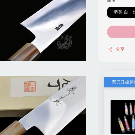
品項
堺英 白一
分享
買刀升級原