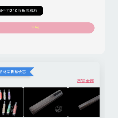
鋼牛刀240白角黒檀柄
售完
柄材享折扣優惠
瀏覽全部