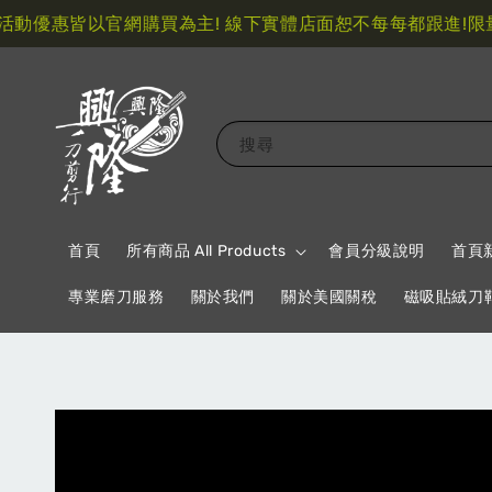
優惠皆以官網購買為主! 線下實體店面恕不每每都跟進!
限量指
搜尋
首頁
所有商品 All Products
會員分級說明
首頁
專業磨刀服務
關於我們
關於美國關稅
磁吸貼絨刀