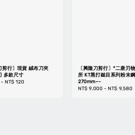
刀剪行〕現貨 絨布刀夾
〔興隆刀剪行〕*二唐刃
刃 多款尺寸
所 KT黑打鎚目系列粉末
270mm~-
r
-
NT$ 120
Regular
NT$ 9,000
-
NT$ 9,580
price