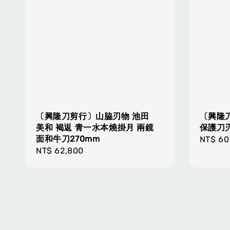
〔興隆刀剪行〕山脇刃物 池田
〔興隆
美和 褐返 青一水本燒掛月 兩鏡
保護刀
面和牛刀270mm
Regula
NT$ 60
Regular
NT$ 62,800
price
price