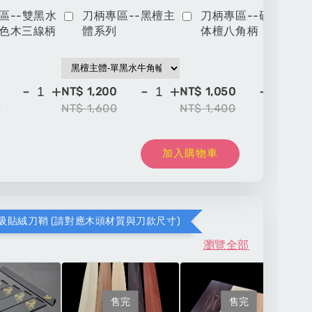
區--雙黑水
刀柄專區--黑檀主
刀柄專區--硬木一
色木三線柄
體系列
体檀八角柄
-
+
-
+
-
+
NT$ 1,200
NT$ 1,050
NT
0
NT$ 1,600
NT$ 1,400
NT
加入購物車
吸貼絨刀鞘 (請對應木頭材質與刀款尺寸)
瀏覽全部
售完
售完