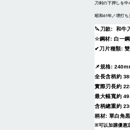
刀剣の下押しを中
昭和61年／堺打
🔪
刀款
: 和牛
☆
鋼材
: 白一鋼
〔興隆
✔
刀片種類
: 
版磁吸
刀24
力:黑/
📌
規格
: 240
全長含柄約
38
NT$ 1,200
實際刃長約
22
NT$ 1,500
最大幅寬約
49
含柄總重約
23
柄材
:
單白角
※
可以加購優惠