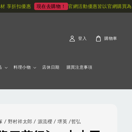
享折扣優惠
官網活動優惠皆以官網購買為主! 
現在去購物！
登入
購物車
品
料理小物
店休日期
購買注意事項
塚 / 野村祥太郎 / 源流櫻 / 堺英 /哲弘