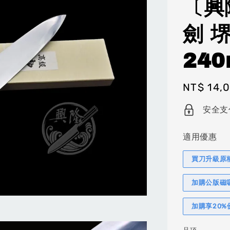
〔興
劍 
24
Regular
NT$ 14,
price
安全支
適用優惠
買刀升級原
加購公版磁
加購享20