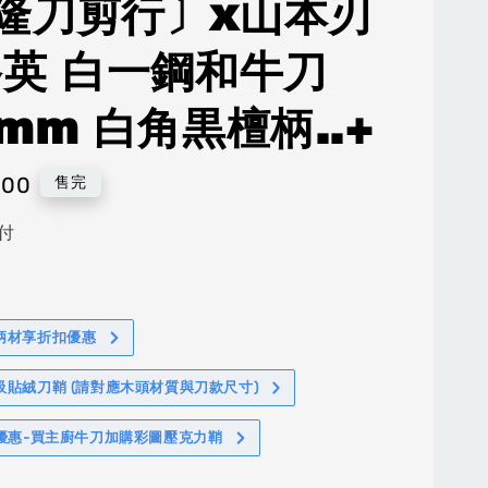
隆刀剪行〕x山本刃
堺英 白一鋼和牛刀
0mm 白角黒檀柄..+
000
售完
付
柄材享折扣優惠
吸貼絨刀鞘 (請對應木頭材質與刀款尺寸)
%優惠-買主廚牛刀加購彩圖壓克力鞘