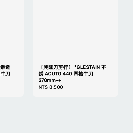
物鍛造
〔興隆刀剪行〕 *GLESTAIN 不
鋼牛刀
銹 ACUTO 440 凹槽牛刀
270mm-+
Regular
NT$ 8,500
price