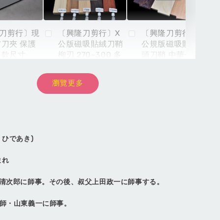
刀剪行〕現
〔興隆刀剪行〕X
〔興隆刀剪行〕X
布刀夾 保護
公版磁吸貼絨刀鞘
公規版磁吸貼絨木
多款尺寸
柳刃 270~300 多
頭刀鞘 中華包丁 6
款木頭材質選購
寸 6.5寸 7寸多款
材質選購
瀏覽更多
-
+
NT$ 899
NT$ 8,999
NT
NT$ 999
NT$ 9,999
NT
 ひであき)
加入購物車
まれ
本清次郎に師事。その後、叔父上田政一に師事する。
%優惠-買主廚牛刀加購彩圖壓克力鞘
研師・山東義一に師事。
瀏覽全部