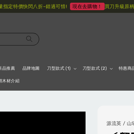
定特價快閃八折~錯過可惜!
買刀升級原柄材 
現在去購物！
新品推薦
品牌地圖
刀型款式 (1)
刀型款式 (2)
特惠商
鞘木材介紹
源流英 / 山