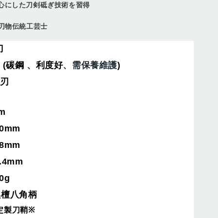
心にした刀剣砥ぎ技術を習得
ち刃物伝統工芸士
售完
刀
 (
碳鋼
、
利度好
)
、需保養維護
刀剪行〕X公
〔興隆刀剪行〕X公
雙刃
貼絨刀鞘-牛
版磁吸貼絨刀鞘-牛
0用 彩圖壓克
刀210用 彩圖壓克
白
力:黑/白
mm
0
mm
-
+
NT$ 1,040
8
mm
NT$ 1,300
.4
mm
0g
加入購物車
黒檀八角柄
定製刀鞘
※