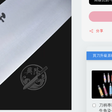
高碳抗銹-
分享
買刀升級原
刀柄專
牛角染