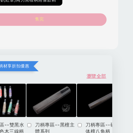
櫻(紅章)両刃黑檀柄附落款鞘
售完
柄材享折扣優惠
瀏覽全部
區--雙黑水
刀柄專區--黑檀主
刀柄專區--硬木一
色木三線柄
體系列
体檀八角柄