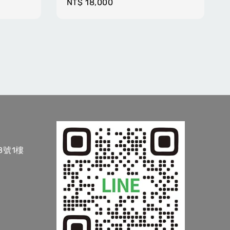
Regular
NT$ 18,000
price
8號1樓