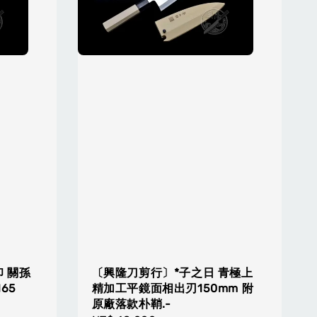
 關孫
〔興隆刀剪行〕*子之日 青極上
65
精加工平鏡面相出刃150mm 附
原廠落款朴鞘.-