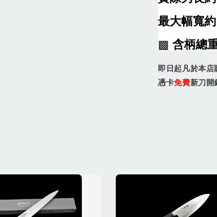
最大幅寬約
▩
含柄總
即日起凡於本店
憑卡
免費
新刀開