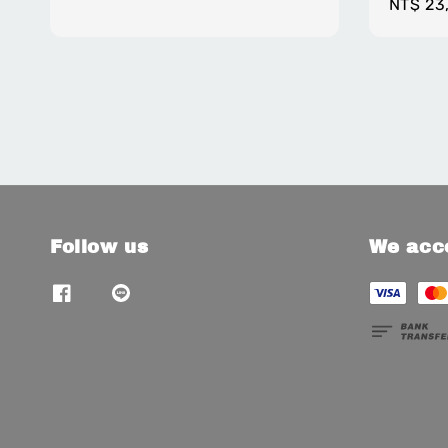
Regula
NT$ 23
price
price
Follow us
We acc