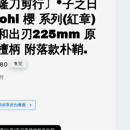
隆刀剪行〕*子之日
ohi 櫻 系列(紅章)
和出刃225mm 原
檀柄 附落款朴鞘.
280
售完
付
柄材享折扣優惠