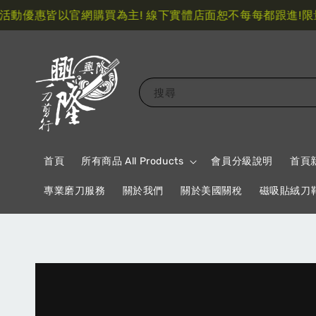
優惠皆以官網購買為主! 線下實體店面恕不每每都跟進!
限量指
搜尋
首頁
所有商品 All Products
會員分級說明
首頁
專業磨刀服務
關於我們
關於美國關稅
磁吸貼絨刀