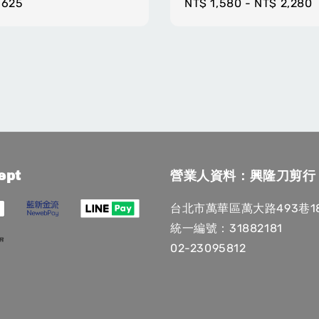
r
,625
Regular
NT$ 1,580
-
NT$ 2,280
price
ept
營業人資料：興隆刀剪行
台北市萬華區萬大路493巷1
統一編號：31882181
02-23095812