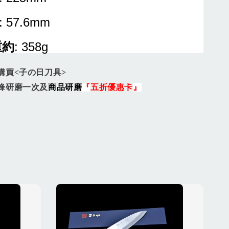
: 57.6mm
重約
: 358g
購買<子の日刀具>
鋒研磨一次及
商品研磨
『
五折優惠
卡
』