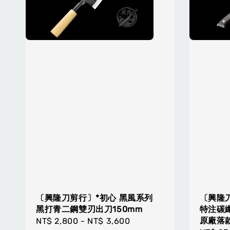
〔興隆刀剪行〕*初心 黑風系列
〔興隆刀
黑打青二鋼雙刃出刀150mm
特注碳纖
原廠落
Regular
NT$ 2,800
-
NT$ 3,600