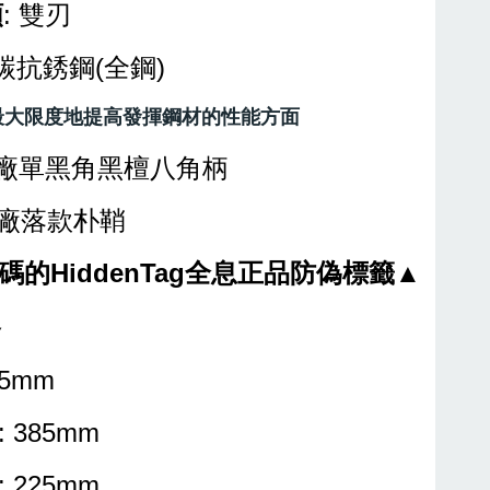
類
: 雙刃
高碳抗銹鋼(全鋼)
最大限度地提高發揮鋼材的性能方面
原廠單黑角黑檀八角柄
原廠落款朴鞘
的HiddenTag全息正品防偽標籤▲
格
25mm
: 385mm
: 225mm