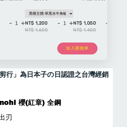
-
+
-
+
-
+
NT$ 1,200
NT$ 1,050
NT
0
NT$ 1,600
NT$ 1,400
NT
加入購物車
剪行」為日本子の日認證之台灣經銷
nohi 櫻(紅章) 全鋼
和出刃