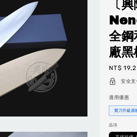
〔興
Nen
全鋼
廠黑
Regular
NT$ 19,
price
安全支
適用優惠
買刀升級原
品項