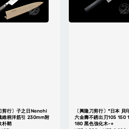
剪行〕子之日Nenohi
〔興隆刀剪行〕*日本 貝印
維柄洋筋引 230mm附
六金壽不銹出刃105 150 1
款朴鞘
180 黑色強化木-+