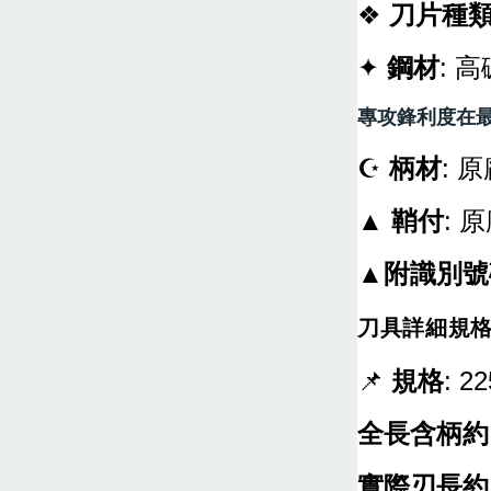
❖
刀片種
✦
鋼材
: 
專攻鋒利度
在
☪
柄材
: 
▲
鞘付
: 
▲附識別號碼
刀具詳細規
📌
規格
: 2
全長含柄約
實際刃長約