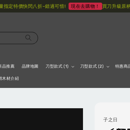
定特價快閃八折~錯過可惜!
買刀升級原柄材 
現在去購物！
新品推薦
品牌地圖
刀型款式 (1)
刀型款式 (2)
特惠商
鞘木材介紹
子之日