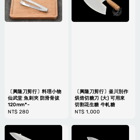
〔興隆刀剪行〕料理小物
〔興隆刀剪行〕釜川別作
仙武堂 魚刺夾 防滑骨拔
烘焙切糖刀 (大) 可用來
120mm*-
切割花生糖 牛軋糖
Regular
NT$ 280
Regular
NT$ 1,000
price
price