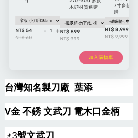
寸
270~300 多款
7寸多款材
木頭材質選購
購
NT$ 8,999
-
+
NT$ 54
NT$ 899
NT$ 9,999
NT$ 60
NT$ 999
加入購物車
台灣知名製刀廠 葉添
V金 不銹 文武刀 電木口金柄
3
號文武刀
📌