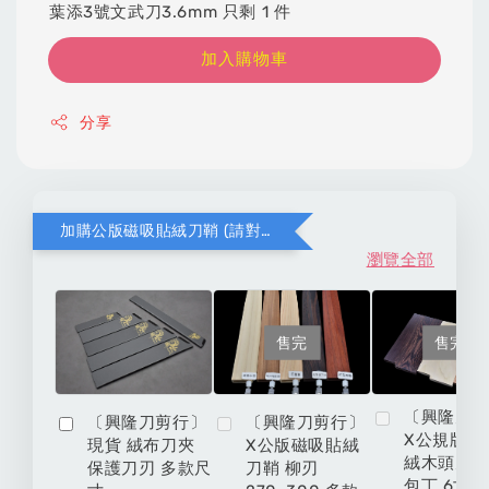
葉添3號文武刀3.6mm 只剩 1 件
加入購物車
分享
加購公版磁吸貼絨刀鞘 (請對應木頭材質與刀款尺寸)
瀏覽全部
售完
售完
〔興隆刀
〔興隆刀剪行〕
〔興隆刀剪行〕
X公規版磁
現貨 絨布刀夾
X公版磁吸貼絨
絨木頭刀鞘
保護刀刃 多款尺
刀鞘 柳刃
包丁 6寸 6