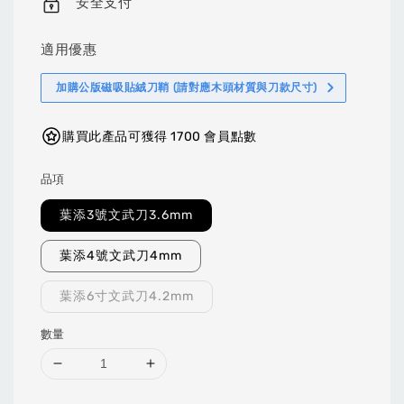
安全支付
適用優惠
加購公版磁吸貼絨刀鞘 (請對應木頭材質與刀款尺寸)
購買此產品可獲得 1700 會員點數
品項
葉添3號文武刀3.6mm
葉添4號文武刀4mm
葉添6寸文武刀4.2mm
數量