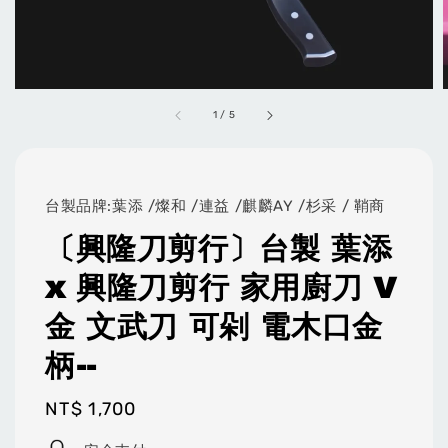
1
/
5
台製品牌:葉添 /燦和 /連益 /麒麟AY /杉采 / 鞘商
〔興隆刀剪行〕台製 葉添
x 興隆刀剪行 家用廚刀 V
金 文武刀 可剁 電木口金
柄--
Regular
NT$ 1,700
price