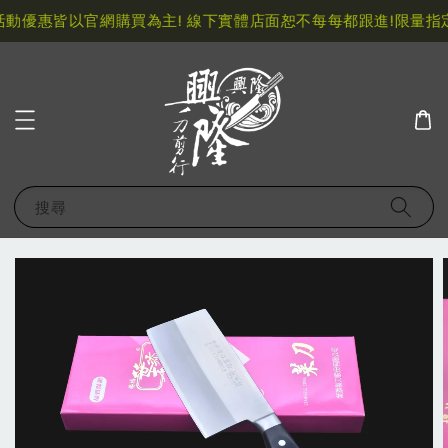
動優惠皆以官網購買為主! 線下實體店面恕不每每都跟進!
限量指定
搜尋