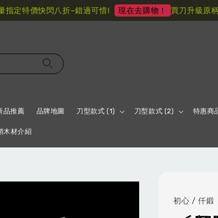
定特價快閃八折~錯過可惜!
買刀升級原柄材 
現在去購物！
新品推薦
品牌地圖
刀型款式 (1)
刀型款式 (2)
特惠商
鞘木材介紹
初心 / 仟鍛