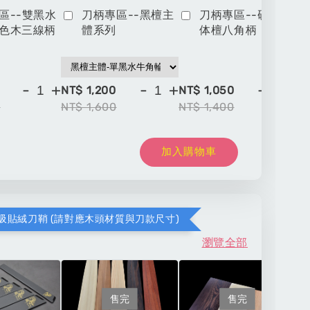
區--雙黑水
刀柄專區--黑檀主
刀柄專區--硬木一
色木三線柄
體系列
体檀八角柄
-
+
-
+
-
+
NT$ 1,200
NT$ 1,050
NT
0
NT$ 1,600
NT$ 1,400
NT
加入購物車
吸貼絨刀鞘 (請對應木頭材質與刀款尺寸)
瀏覽全部
售完
售完