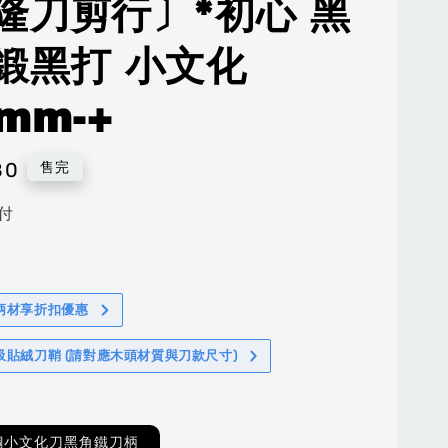
隆刀剪行〕*初心 黑
鍛黑打 小文化
mm-+
80
售完
付
柄材享折扣優惠
吸貼絨刀鞘 (請對應木頭材質與刀款尺寸)
鋼小文化刀黑角鐵刀柄