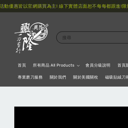
優惠皆以官網購買為主! 線下實體店面恕不每每都跟進!
限量指
搜尋
首頁
所有商品 All Products
會員分級說明
首頁
專業磨刀服務
關於我們
關於美國關稅
磁吸貼絨刀