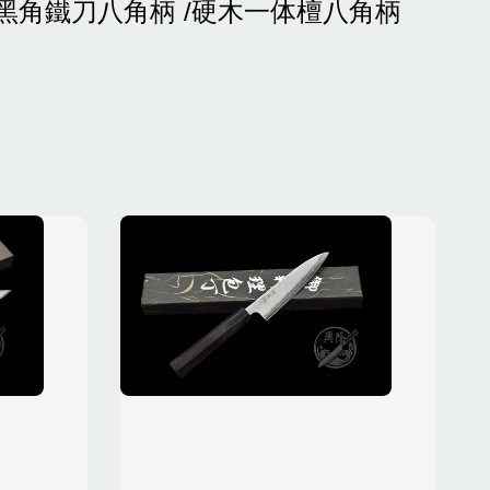
單黑角鐵刀八角柄 /硬木一体檀八角柄