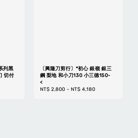
系列黑
〔興隆刀剪行〕*初心 銀嶺 銀三
刀 切付
鋼 梨地 和小刀130 小三德150-
<
Regular
NT$ 2,800
-
NT$ 4,180
price