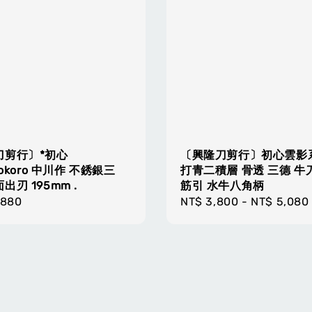
刀剪行〕*初心
〔興隆刀剪行〕初心雲影
kokoro 中川作 不銹銀三
打青二積層 骨透 三德 牛
出刃 195mm .
筋引 水牛八角柄
r
,880
Regular
NT$ 3,800
-
NT$ 5,080
price