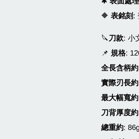
✱
表面處
🔶
表銘刻
:
🔪
刀款
: 
📌
規格
: 1
全長含柄約
實際刃長約
最大幅寬約
刀背厚度約
總重約
: 86