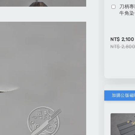
刀柄專
牛角染
NT$ 2,100
NT$ 2,80
加購公版磁