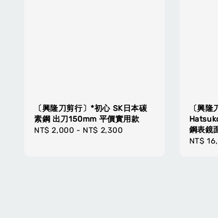
〔興隆刀剪行〕*初心 SK日本碳
〔興隆
素鋼 出刀150mm 平價實用款
Hatsu
鋼表鏡面
Regular
NT$ 2,000
-
NT$ 2,300
Regula
NT$ 16
price
price