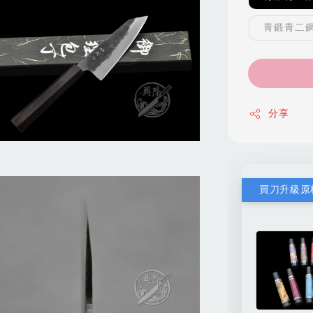
青鍛青二
分享
買刀升級原