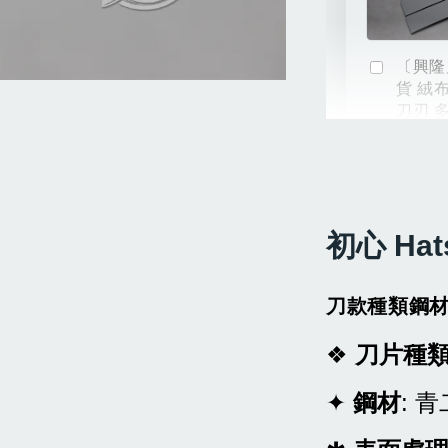
〔興隆
貨 絨
刀刃 
NT$ 54
NT$ 60
初心 Hat
刀款種類鋼
❖
刀片種
✦
鋼材
: 