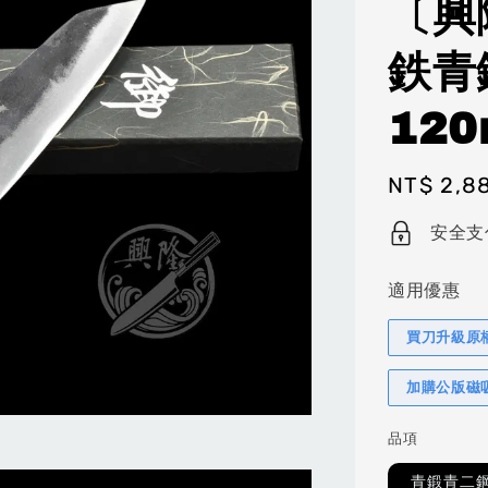
〔興
鉄青
120
Regular
NT$ 2,8
price
安全支
適用優惠
買刀升級原
加購公版磁
品項
青鍛青二