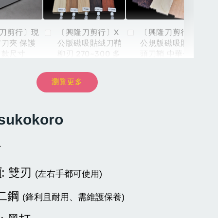
刀剪行〕現
〔興隆刀剪行〕X
〔興隆刀剪行〕X
布刀夾 保護
公版磁吸貼絨刀鞘
公規版磁吸貼絨木
多款尺寸
柳刃 270~300 多
頭刀鞘 中華包丁 6
款木頭材質選購
寸 6.5寸 7寸多款
材質選購
瀏覽更多
-
+
NT$ 899
NT$ 8,999
NT
sukokoro
NT$ 999
NT$ 9,999
NT
加入購物車
材
類
: 雙刃
(左右手都可使用)
青二鋼
(鋒利且耐用、需維護保養)