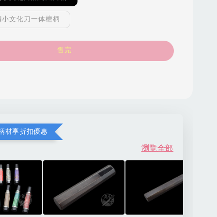
鋼小文化刀一体檀柄
售完
柄材享折扣優惠
瀏覽全部