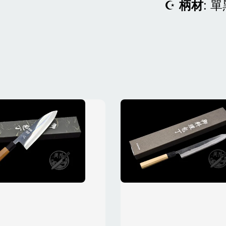
☪
柄材
: 