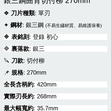
銀三鋼曲背切付柳 270mm
❖
刀片種類
: 單刃
✦
鋼材
: 銀三鋼
(不易生鏽材質、易維護保養)
🔶
表銘刻
: 登錄 初心
🔷
裏落款
: 銀三
🔪
刀款
: 切付柳
📌
規格
: 270mm
全長含柄約
: 420mm
實際刃長約
: 268mm
最大幅寬約
: 35.7mm