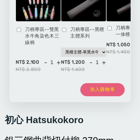
刀柄專區-
刀柄專區--雙黑
刀柄專區--黑檀
一体檀八
水牛角染色木三
主體系列
線柄
-
NT$ 1,050
NT$ 1,400
-
+
-
+
NT$ 2,100
NT$ 1,200
NT$ 2,800
NT$ 1,600
加入購物車
初心 Hatsukokoro