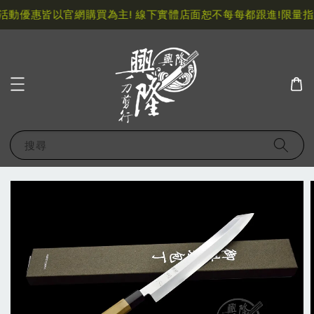
動優惠皆以官網購買為主! 線下實體店面恕不每每都跟進!
限量指定
搜尋