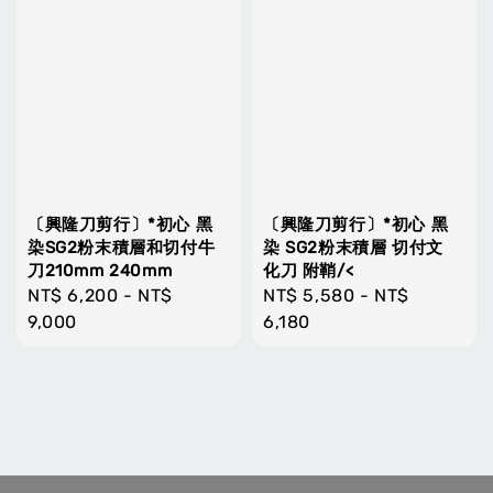
〔興隆刀剪行〕*初心 黑
〔興隆刀剪行〕*初心 黑
染SG2粉末積層和切付牛
染 SG2粉末積層 切付文
刀210mm 240mm
化刀 附鞘/<
Regular
NT$ 6,200
-
NT$
Regular
NT$ 5,580
-
NT$
price
9,000
price
6,180