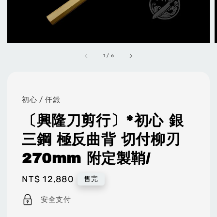
1
/
6
初心 / 仟鍛
〔興隆刀剪行〕*初心 銀
三鋼 極反曲背 切付柳刃
270mm 附定製鞘/
Regular
NT$ 12,880
售完
price
安全支付