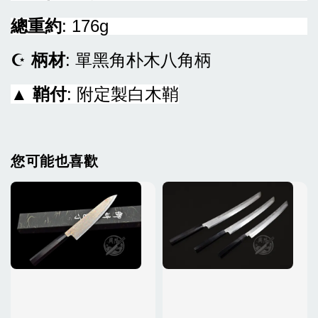
總重約
: 176g
☪
柄材
: 單黑角朴木八角柄
▲
鞘付
: 附定製白木鞘
您可能也喜歡