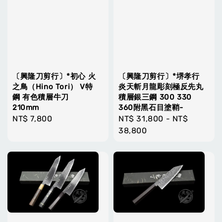
〔興隆刀剪行〕*初心 火
〔興隆刀剪行〕*堺孝行
之鳥（Hino Tori） V特
炎天斬月龍彫刻極反先丸
鋼 有色積層牛刀
積層銀三鋼 300 330
210mm
360附黑石目塗鞘-
Regular
NT$ 7,800
Regular
NT$ 31,800
-
NT$
price
price
38,800