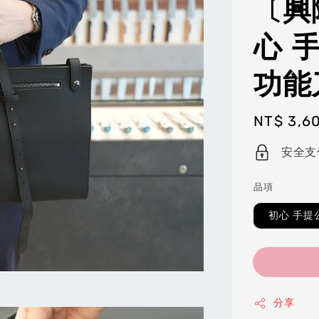
〔興
心 
功能
Regular
NT$ 3,6
price
安全支
品項
初心 手提
分享