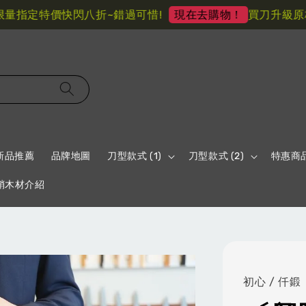
指定特價快閃八折~錯過可惜!
買刀升級原柄材
現在去購物！
新品推薦
品牌地圖
刀型款式 (1)
刀型款式 (2)
特惠商
鞘木材介紹
初心 / 仟鍛