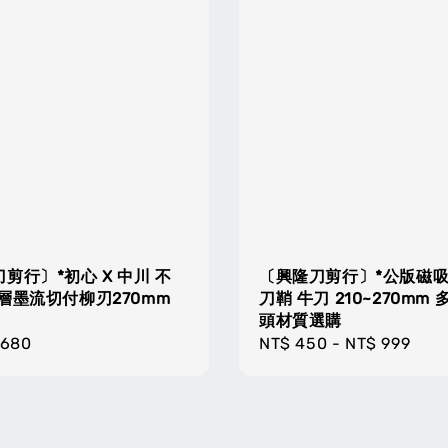
剪行〕*初心 X 中川 不
〔興隆刀剪行〕*公版磁
層墨流切付柳刃270mm
刀鞘 牛刀 210~270mm
頭材質選購
r
,680
Regular
NT$ 450
-
NT$ 999
price