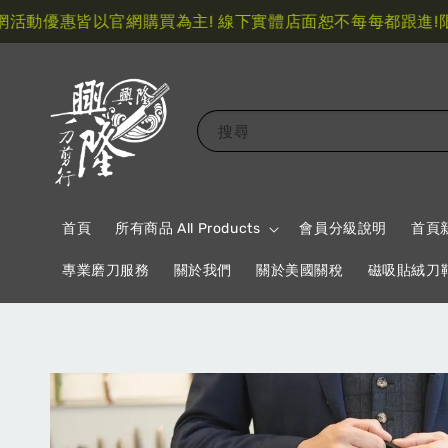
動優惠皆以官網購買為主! 線下實體店面恕不每每都跟進!
限量
搜尋
首頁
所有商品 All Products
會員分級說明
首頁
專業磨刀服務
關於我們
關於美國關稅
磁吸貼絨刀