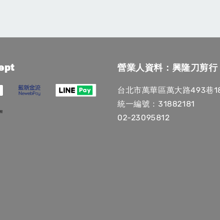
ept
營業人資料：興隆刀剪行
台北市萬華區萬大路493巷1
統一編號：31882181
02-23095812