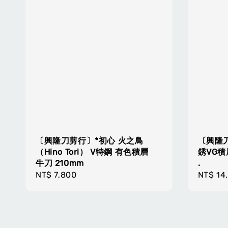
〔興隆刀剪行〕*初心 火之鳥
〔興隆刀
（Hino Tori） V特鋼 有色積層
銹VG積
牛刀 210mm
.
Regular
NT$ 7,800
Regula
NT$ 14
price
price