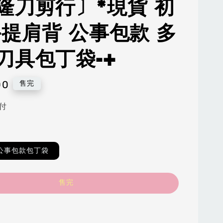
隆刀剪行〕*現貨 初
手提肩背 公事包款 多
刀具包丁袋-+
00
售完
付
公事包款包丁袋
售完