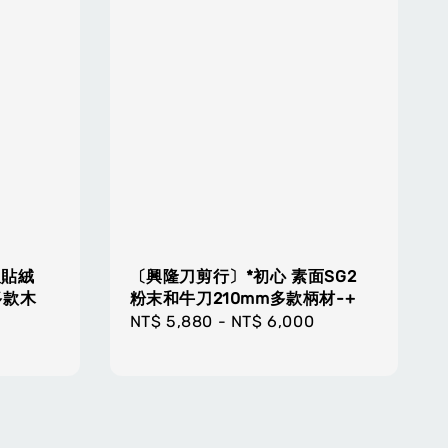
吸貼絨
〔興隆刀剪行〕*初心 素面SG2
 多款木
粉末和牛刀210mm多款柄材-+
Regular
NT$ 5,880
-
NT$ 6,000
price