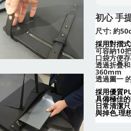
初心 手
尺寸: 約50
採用對摺式
可容納10
口袋方便存取
透過折疊和
360mm
透過圖一 
採用優質P
具備極佳的
日常清潔只
與掉色,理