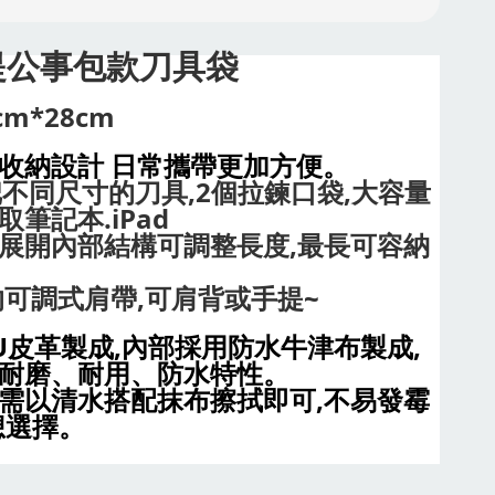
提公事包款刀具袋
cm*28cm
收納設計 日常攜帶更加方便。
把不同尺寸的刀具,2個拉鍊口袋,大容量
筆記本.iPad
展開內部結構可調整長度,最長可容納
的可調式肩帶,可肩背或手提~
U皮革製成,內部採用防水牛津布製成,
耐磨、耐用、防水特性。
需以清水搭配抹布擦拭即可,不易發霉
想選擇。