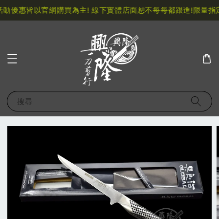
動優惠皆以官網購買為主! 線下實體店面恕不每每都跟進!
限量指定
搜尋