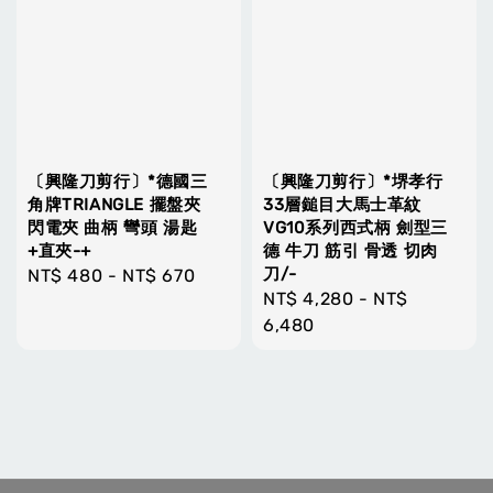
〔興隆刀剪行〕*德國三
〔興隆刀剪行〕*堺孝行
角牌TRIANGLE 擺盤夾
33層鎚目大馬士革紋
閃電夾 曲柄 彎頭 湯匙
VG10系列西式柄 劍型三
+直夾-+
德 牛刀 筋引 骨透 切肉
刀/-
Regular
NT$ 480
-
NT$ 670
Regular
NT$ 4,280
-
NT$
price
price
6,480