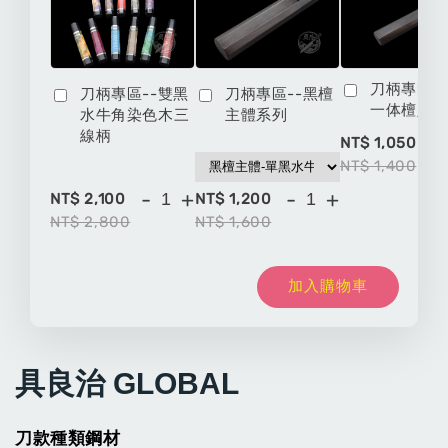
刀柄專區-
刀柄專區--雙黑
刀柄專區--黑檀
一体檀八
水牛角染色木三
主體系列
線柄
-
NT$ 1,050
NT$ 1,400
-
+
-
+
NT$ 2,100
NT$ 1,200
NT$ 2,800
NT$ 1,600
加入購物車
具良治 GLOBAL
刀款種類鋼材