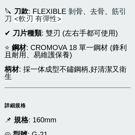
🔪
刀款
: FLEXIBLE
剝骨
、
去骨
、
筋引
<軟刃 有彈性>
刀
✔︎
刀片種類
: 雙刃 (左右手都可使用)
⭐
鋼材
: CROMOVA 18 單一鋼材 (鋒利
且耐用、易維護保養)
柄材
: 採一体成型不鏽鋼柄,好清潔又衛
生
詳細規格
📌
規格
: 160mm
◎
型號
: G-21