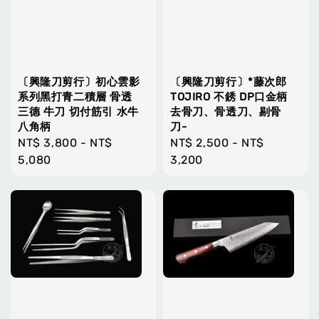
〔興隆刀剪行〕初心雲影
〔興隆刀剪行〕*藤次郎
系列黑打青二積層 骨透
TOJIRO 不銹 DP口金柄
三德 牛刀 切付筋引 水牛
去骨刀、骨透刀、剔骨
八角柄
刀-
Regular
NT$ 3,800
-
NT$
Regular
NT$ 2,500
-
NT$
price
5,080
price
3,200