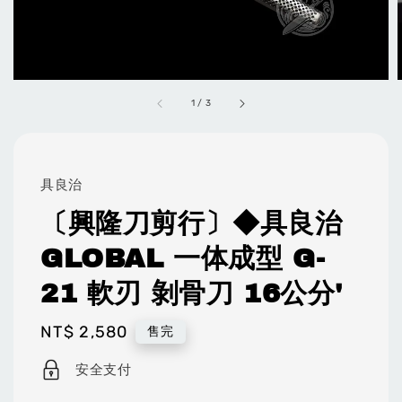
1
/
3
具良治
〔興隆刀剪行〕◆具良治
GLOBAL 一体成型 G-
21 軟刃 剝骨刀 16公分'
Regular
NT$ 2,580
售完
price
安全支付