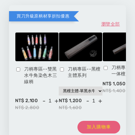
買刀升級原柄材享折扣優惠
瀏覽全部
刀柄專區-
刀柄專區--雙黑
刀柄專區--黑檀
一体檀八
水牛角染色木三
主體系列
線柄
-
NT$ 1,050
NT$ 1,400
-
+
-
+
NT$ 2,100
NT$ 1,200
NT$ 2,800
NT$ 1,600
加入購物車