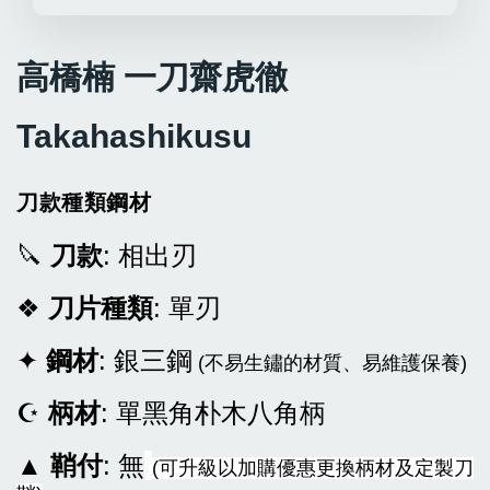
高橋楠 一刀齋虎徹
Takahashikusu
刀款種類鋼材
🔪
刀款
: 相出刃
❖
刀片種類
: 單刃
✦
鋼材
: 銀三鋼
(不易生鏽的材質、易維護保養)
☪
柄材
: 單黑角朴木八角柄
▲
鞘付
: 無
(可升級以加購優惠更換柄材及定製刀