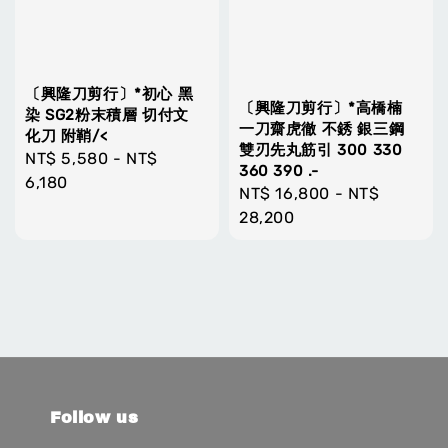
〔興隆刀剪行〕*初心 黑
〔興隆刀剪行〕*高橋楠
染 SG2粉末積層 切付文
一刀齋虎徹 不銹 銀三鋼
化刀 附鞘/<
雙刃先丸筋引 300 330
Regular
NT$ 5,580
-
NT$
360 390 .-
price
6,180
Regular
NT$ 16,800
-
NT$
price
28,200
Follow us