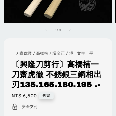
1
/
6
一刀齋虎徹 / 高橋楠 / 堺金正 / 堺一文字一平
〔興隆刀剪行〕高橋楠一
刀齋虎徹 不銹銀三鋼相出
刃135.165.180.195 .-
Regular
NT$ 6,500
售完
price
安全支付