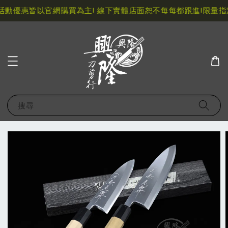
動優惠皆以官網購買為主! 線下實體店面恕不每每都跟進!
限量指定
搜尋