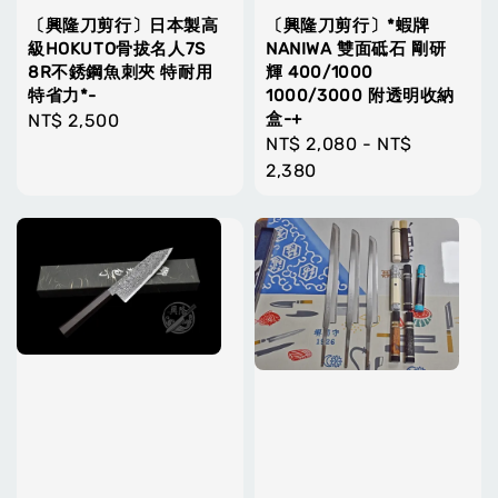
〔興隆刀剪行〕日本製高
〔興隆刀剪行〕*蝦牌
級HOKUTO骨拔名人7S
NANIWA 雙面砥石 剛研
8R不銹鋼魚刺夾 特耐用
輝 400/1000
特省力*-
1000/3000 附透明收納
盒-+
Regular
NT$ 2,500
Regular
NT$ 2,080
-
NT$
price
price
2,380