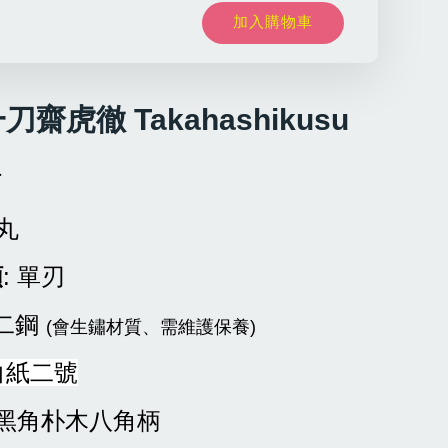
加入購物車
刀齋虎徹 Takahashikusu
材
先丸
類
: 單刃
白二鋼
(會生鏽材質、需維護保養)
 白紙二號
單黑角朴木八角柄