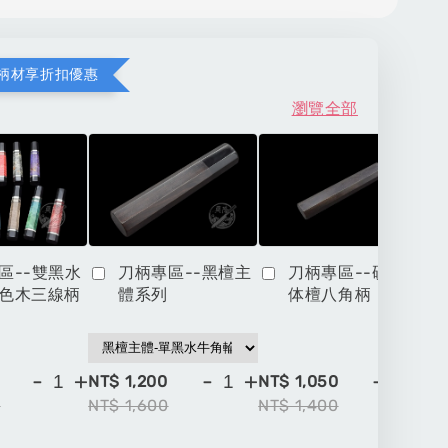
柄材享折扣優惠
瀏覽全部
區--雙黑水
刀柄專區--黑檀主
刀柄專區--硬木一
色木三線柄
體系列
体檀八角柄
-
+
-
+
-
+
NT$ 1,200
NT$ 1,050
NT
0
NT$ 1,600
NT$ 1,400
NT