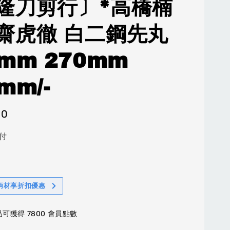
隆刀剪行〕*高橋楠
齋虎徹 白二鋼先丸
0mm 270mm
mm/-
00
付
柄材享折扣優惠
可獲得 7800 會員點數