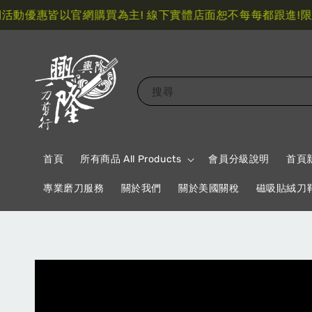
動優惠皆以官網購買為主! 線下實體店面恕不每每都跟進!
限量
搜尋
首頁
所有商品 All Products
會員分級說明
首頁
專業磨刀服務
關於我們
關於美國關稅
磁吸貼絨刀