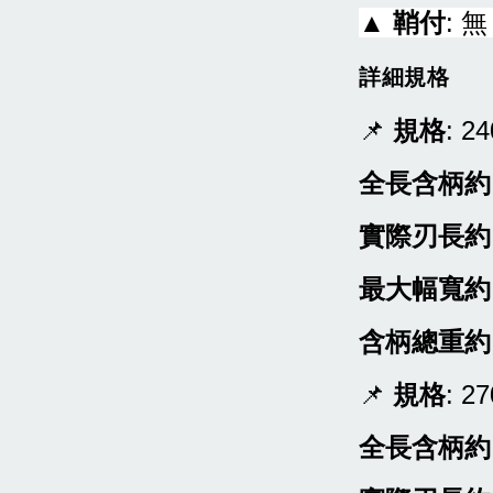
▲
鞘付
: 
詳細規格
📌
規格
: 2
全長含柄約
實際刃長約
最大幅寬約
含柄總重約
📌
規格
: 2
全長含柄約