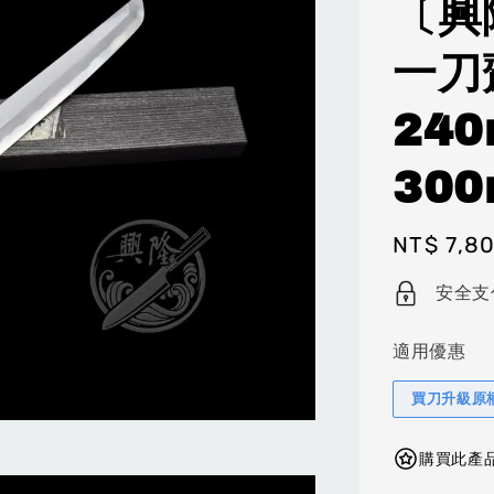
〔興
一刀
24
300
Regular
NT$ 7,8
price
安全支
適用優惠
買刀升級原
購買此產品