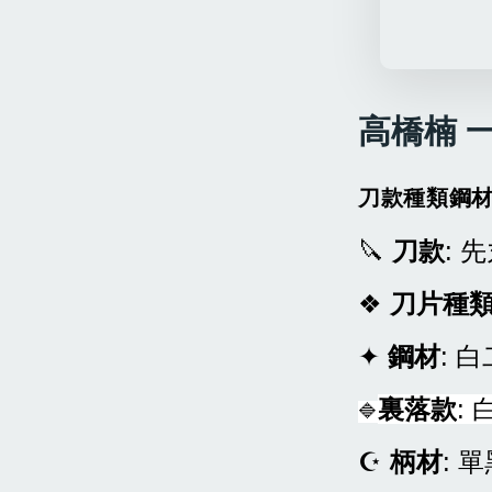
高橋楠 一
刀款種類鋼
🔪
刀款
: 
❖
刀片種
✦
鋼材
: 
裏落款
:
🔷
☪
柄材
: 