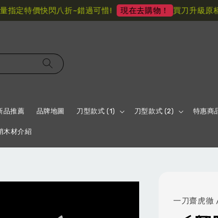
指定特價快閃八折~錯過可惜!
買刀升級原柄材
現在去購物！
新品推薦
品牌地圖
刀型款式 (1)
刀型款式 (2)
特惠商
鞘木材介紹
一刀齋虎徹 /