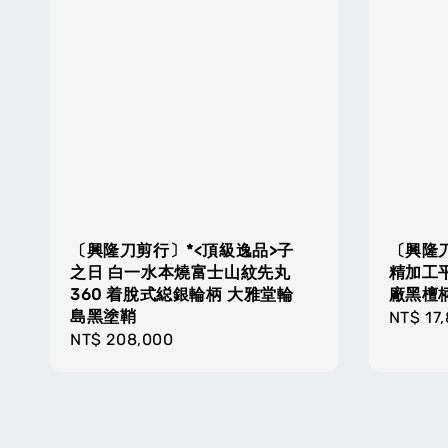
〔興隆刀剪行〕*<頂級逸品>子
〔興隆
之日 白一水本燒富士山紋先丸
精加工平
360 着脫式縂銀輪柄 大雅堂輪
廠黑檀柄
島黑塗鞘
Regula
NT$ 17
Regular
NT$ 208,000
price
price