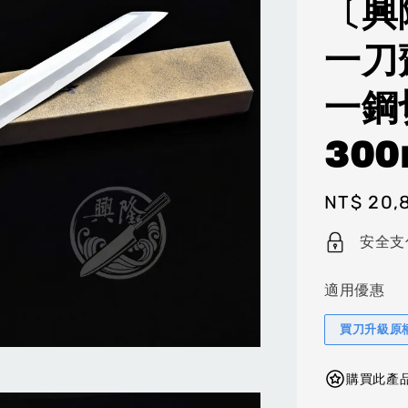
〔興
一刀
一鋼
30
Regular
NT$ 20,
price
安全支
適用優惠
買刀升級原
購買此產品