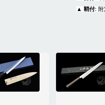
▲
鞘付
: 