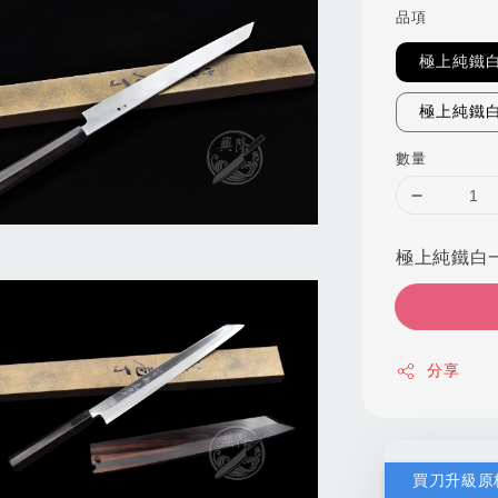
品項
極上純鐵白
極上純鐵白
數量
極上純鐵白一
分享
買刀升級原