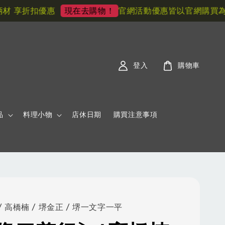
享折扣優惠
官網活動優惠皆以官網購買為主!
現在去購物！
登入
購物車
品
料理小物
店休日期
購買注意事項
 高橋楠 / 堺金正 / 堺一文字一平