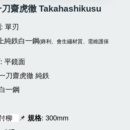
刀齋虎徹 Takahashikusu
類
: 單刃
極上純鉄白一鋼
(鋒利、會生鏽材質、需維護保
面
: 平鏡面
: 一刀齋虎徹 純鉄
 白一鋼
切付柳
📌
規格
: 300mm