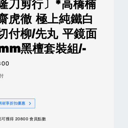
隆刀剪行〕*高橋楠
齋虎徹 極上純鐵白
切付柳/先丸 平鏡面
0mm黑檀套裝組/-
800
付
柄材享折扣優惠
可獲得 20800 會員點數