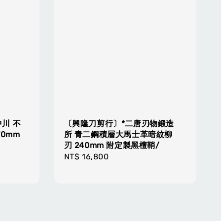
中川 不
〔興隆刀剪行〕*二唐刃物鍛造
0mm
所 青二鋼積層大馬士革暗紋柳
刃 240mm 附定製黑檀鞘/
Regular
NT$ 16,800
price