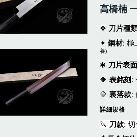
高橋楠 一
❖
刀片種
✦
鋼材
: 
養)
✱
刀片表
🔶
表銘刻
🔷
裏落款
:
詳細規格
🔪
刀款
: 