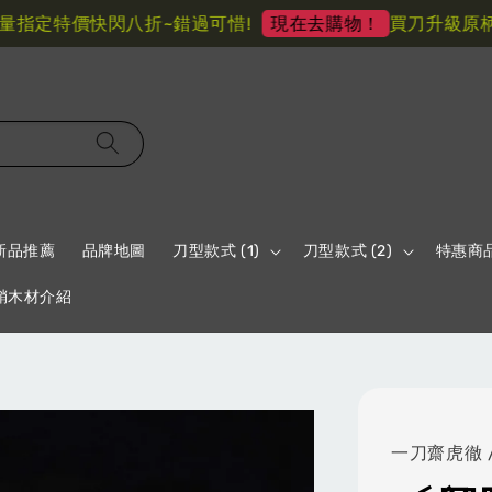
定特價快閃八折~錯過可惜!
買刀升級原柄材 
現在去購物！
新品推薦
品牌地圖
刀型款式 (1)
刀型款式 (2)
特惠商
鞘木材介紹
一刀齋虎徹 /