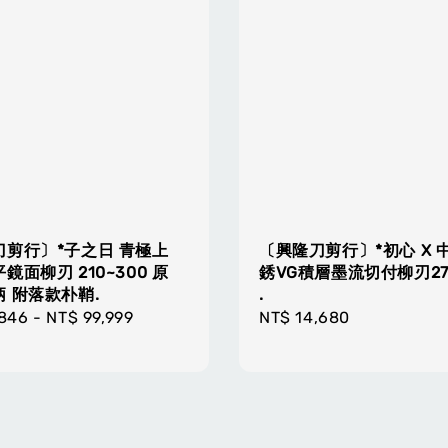
刀剪行〕*子之日 青極上
〔興隆刀剪行〕*初心 X 
鏡面柳刃 210~300 原
銹VG積層墨流切付柳刃27
 附落款朴鞘.
.
r
,846
-
NT$ 99,999
Regular
NT$ 14,680
price