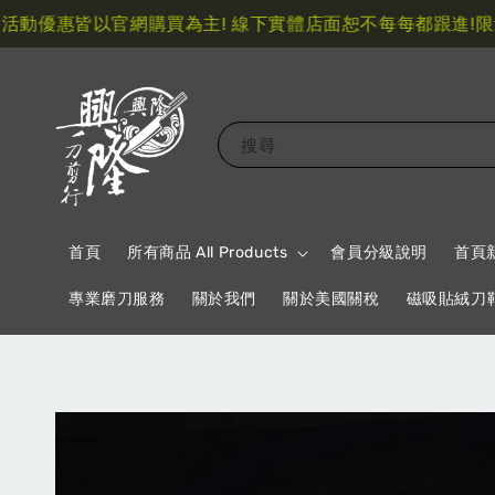
優惠皆以官網購買為主! 線下實體店面恕不每每都跟進!
限量指
搜尋
首頁
所有商品 All Products
會員分級說明
首頁
專業磨刀服務
關於我們
關於美國關稅
磁吸貼絨刀