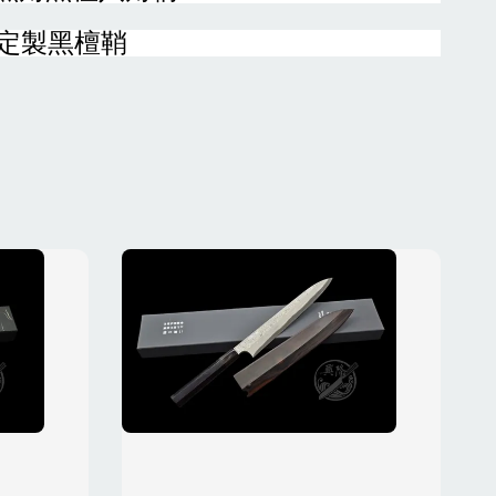
附定製黑檀鞘