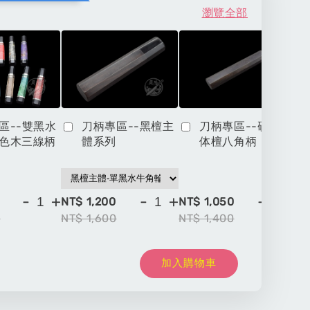
瀏覽全部
區--雙黑水
刀柄專區--黑檀主
刀柄專區--硬木一
色木三線柄
體系列
体檀八角柄
-
+
-
+
-
+
NT$ 1,200
NT$ 1,050
NT
0
NT$ 1,600
NT$ 1,400
NT
加入購物車