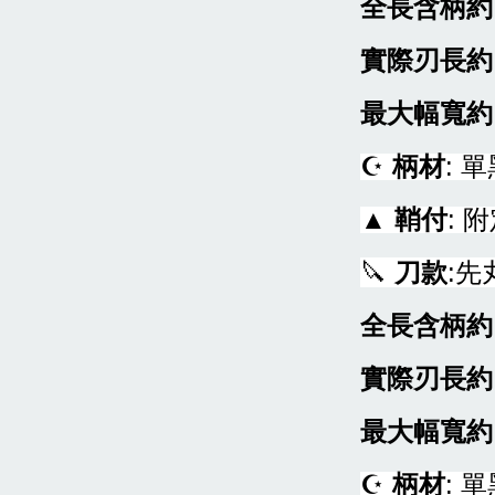
全長含柄約
實際刃長約
最大幅寬約
☪
柄材
: 
▲
鞘付
: 
🔪
刀款
:
全長含柄約
實際刃長約
最大幅寬約
☪
柄材
: 