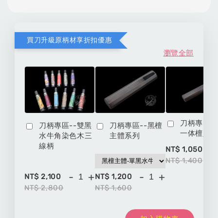
買刀升級原柄材享折扣優惠
瀏覽全部
刀柄專區-
刀柄專區--雙黑
刀柄專區--黑檀
一体檀八
水牛角染色木三
主體系列
線柄
-
NT$ 1,050
NT$ 1,400
-
+
-
+
NT$ 2,100
NT$ 1,200
NT$ 2,800
NT$ 1,600