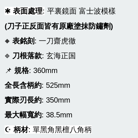
✱
表面處理
:
平裏鏡面 富士波模樣
(刀子正反面皆有原廠塗抹防鏽劑)
表銘刻
: 一刀齋虎徹
🔶
刀根
落款
: 玄海正国
🔷
📌
規格
: 360mm
全長含柄約
: 525mm
實際刃長約
: 350mm
最大幅寬約
: 38.5mm
☪
柄材
: 單黑角黑檀八角柄