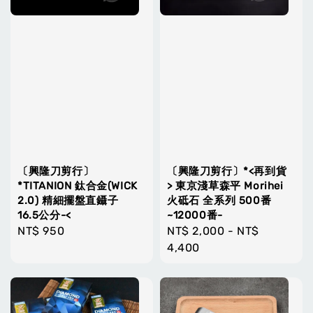
〔興隆刀剪行〕
〔興隆刀剪行〕*<再到貨
*TITANION 鈦合金(WICK
> 東京淺草森平 Morihei
2.0) 精細擺盤直鑷子
火砥石 全系列 500番
16.5公分-<
~12000番-
Regular
NT$ 950
Regular
NT$ 2,000
-
NT$
price
price
4,400