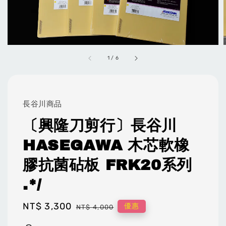
1
/
6
長谷川商品
〔興隆刀剪行〕長谷川
HASEGAWA 木芯軟橡
膠抗菌砧板 FRK20系列
.*/
Sale
NT$ 3,300
Regular
優惠
NT$ 4,000
price
price