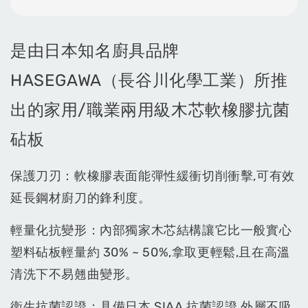
是由日本知名廚具品牌
HASEGAWA（長谷川化學工業）所推
出的家用/職業兩用級木芯軟橡膠抗菌
砧板
保護刀刃：軟橡膠表面能彈性緩衝切削衝擊,可有效
延長鋼材廚刀的鋒利度。
輕量化抗變形：內部獨家木芯結構讓它比一般實心
塑料砧板輕量約 30% ~ 50%,拿取更輕鬆,且在高溫
清洗下不易翹曲變形。
衛生抗菌認證：具備日本 SIAA 抗菌認證,外層不吸