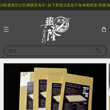
動優惠皆以官網購買為主! 線下實體店面恕不每每都跟進!
限量指定
搜尋