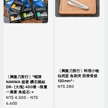
〔興隆刀剪行〕料理小物
仙武堂 魚刺夾 防滑骨拔
〔興隆刀剪行〕*蝦牌
120mm*-
NANIWA 超硬 鑽石燒結
Regular
NT$ 280
DR- (大塊) 400番 ~限量
一萬番 角砥石-+
price
Regular
NT$ 4,500
-
NT$
price
6,600