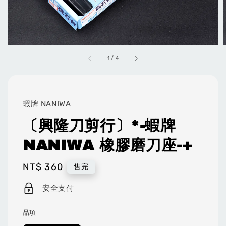
1
/
4
蝦牌 NANIWA
〔興隆刀剪行〕*-蝦牌
NANIWA 橡膠磨刀座-+
Regular
NT$ 360
售完
price
安全支付
品項