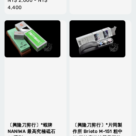
Regular
NT$ 2,000
-
NT$
price
price
4,400
〔興隆刀剪行〕*蝦牌
〔興隆刀剪行〕*片岡製
NANIWA 最高究極砥石
作所 Brieto M-151 粗中