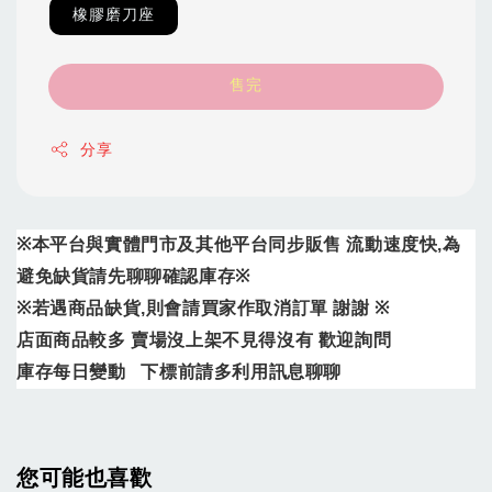
橡膠磨刀座
售完
分享
※
本平台與實體門市及其他平台同步販售
流動速度快
,
為
避免缺貨請先聊聊確認庫存
※
※
若遇商品缺貨
,
則會請買家作取消訂單
謝謝
※
店面商品較多
賣場沒上架不見得沒有
歡迎詢問
庫存每日變動
下標前請多利用訊息聊聊
您可能也喜歡