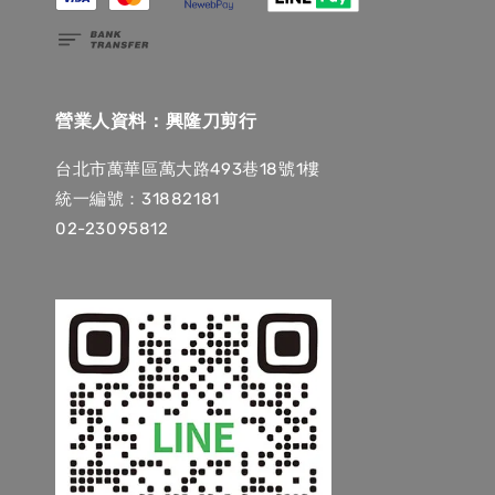
營業人資料：興隆刀剪行
台北市萬華區萬大路493巷18號1樓
統一編號：31882181
02-23095812