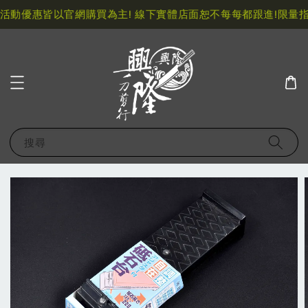
活動優惠皆以官網購買為主! 線下實體店面恕不每每都跟進!
限量指
搜尋