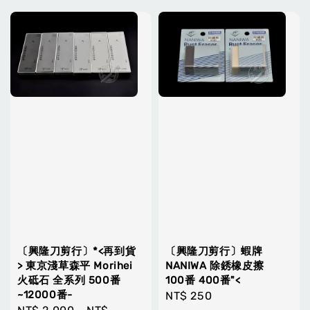
〔興隆刀剪行〕*<再到貨
〔興隆刀剪行〕蝦牌
> 東京淺草森平 Morihei
NANIWA 除銹橡皮擦
火砥石 全系列 500番
100番 400番"<
~12000番-
Regular
NT$ 250