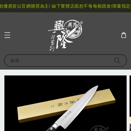
優惠皆以官網購買為主! 線下實體店面恕不每每都跟進!
限量指定特
搜尋