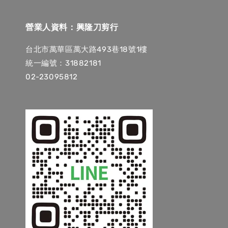
營業人資料：興隆刀剪行
台北市萬華區萬大路493巷18號1樓
統一編號：31882181
02-23095812