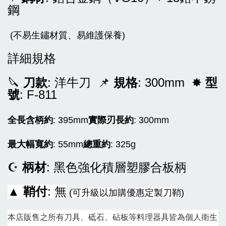
鋼
(不易生鏽材質、易維護保養)
詳細規格
🔪
刀款
: 洋牛刀 📌
規格
: 300mm ✸
型
號
: F-811
全長含柄約
: 395mm
實際刃長約
: 300mm
最大幅寬約
: 55mm
總重約
: 325g
☪
柄材
: 黑色強化積層塑膠合板柄
▲
鞘付
: 無
(
可升級以加購優惠定製刀鞘
)
本店販售之所有刀具、砥石、砧板等料理器具皆為
個人衛生