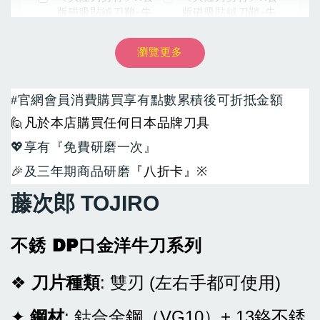
版磁吸貼絨刀鞘-牛
版磁吸貼絨刀鞘-牛
刀210用 彩圖壓克
刀240用 彩圖壓克
力:黑/白
力:黑/白
瀏覽更多
-
+
NT$ 1,200
NT$ 1,040
#
官網會員消費購買享有點數累積後可折抵金額
NT$ 1,500
NT$ 1,300
🙋
凡於本店購買任何日本品牌刀具
💖
享有『免費研磨一次』
加入購物車
🎉
及三年期商品研磨
『八折卡』
※
藤次郎 TOJIRO
不銹 DP口金洋牛刀系列
❖
刀片種類
: 雙刃 (左右手都可使用)
✦
鋼材
: 鈷合金鋼（VG10）+ 13鉻不銹