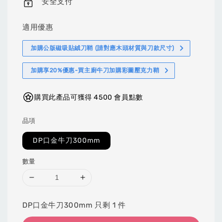
安全支付
適用優惠
加購公版磁吸貼絨刀鞘 (請對應木頭材質與刀款尺寸)
加購享20%優惠-買主廚牛刀加購彩圖壓克力鞘
購買此產品可獲得 4500 會員點數
品項
DP口金牛刀300mm
數量
DP口金牛刀300mm 只剩 1 件