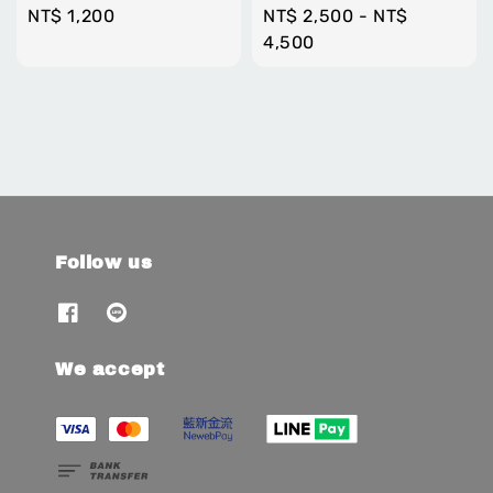
Regular
NT$ 1,200
Regular
NT$ 2,500
-
NT$
price
price
4,500
Follow us
We accept