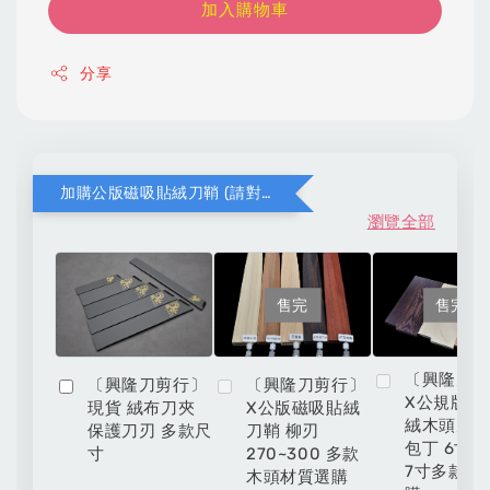
加入購物車
分享
加購公版磁吸貼絨刀鞘 (請對應木頭材質與刀款尺寸)
瀏覽全部
售完
售完
〔興隆刀
〔興隆刀剪行〕
〔興隆刀剪行〕
X公規版磁
現貨 絨布刀夾
X公版磁吸貼絨
絨木頭刀鞘
保護刀刃 多款尺
刀鞘 柳刃
包丁 6寸 6
寸
270~300 多款
7寸多款材
木頭材質選購