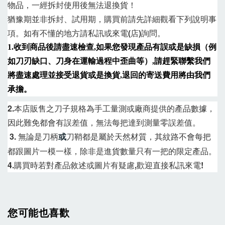
物品，一經拆封使用後無法退換貨！
猶豫期並非拆封、試用期，購買前請先詳細觀看下列說明事
項
。
如有不懂的地方請私訊或來電(店)詢問。
1.收到商品後請盡速檢查,如果您發現產品有誤或是缺損（例
如刀刃缺
口、刀身在運輸過程中歪曲等）,請趕緊聯繫我們
將盡速處理並接受退貨或是換貨,退回的寄送費用將由我們
承擔。
2.
本店販售之刀子規格為手工量測或廠商提供的產品數據，
因此難免都會有誤差值，無法每把達到測量零誤差值。
3. 
無論是刀柄
刀鞘都是屬於天然材質，其紋路不會每把
或
都跟圖片一模一樣，除非是進貨數量只有一把的限定產品。
4.
購買時若對產品敘述或圖片有疑慮,歡迎直接私訊來電!
您可能也喜歡