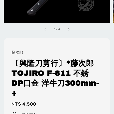
1
/
4
藤次郎
〔興隆刀剪行〕*藤次郎
TOJIRO F-811 不銹
DP口金 洋牛刀300mm-
+
Regular
NT$ 4,500
price