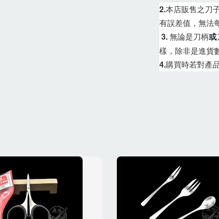
2.
本店販售之刀
有誤差值，無法
3. 
無論是刀柄
或
樣，除非是進貨
4.
購買時若對產品