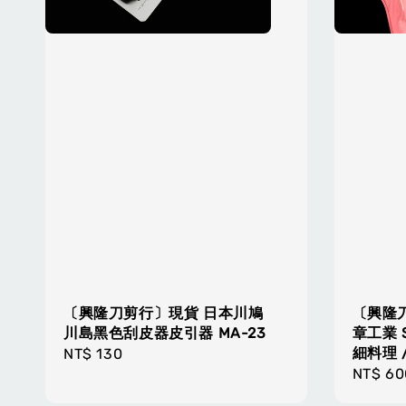
〔興隆刀剪行〕現貨 日本川鳩
〔興隆刀
川島黑色刮皮器皮引器 MA-23
章工業 S
細料理 /
Regular
NT$ 130
Regula
NT$ 60
price
price