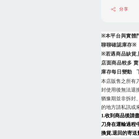
分享
※
本平台與實體
聊聊確認庫存
※
※
若遇商品缺貨
,
店面商品較多
賣
庫存每日變動
本店販售之所有
封使用後無法退
猶豫期並非拆封
的地方請私訊或來
1.收到商品後請
刀身在運輸過程
換貨,退回的寄