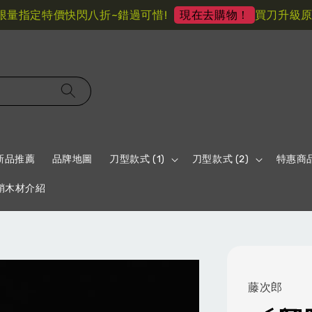
量指定特價快閃八折~錯過可惜!
買刀升級原柄
現在去購物！
新品推薦
品牌地圖
刀型款式 (1)
刀型款式 (2)
特惠商
鞘木材介紹
藤次郎