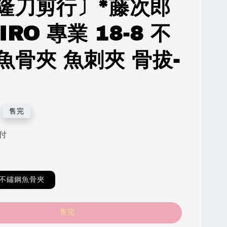
隆刀剪行〕*藤次郎
IRO 專業 18-8 不
魚骨夾 魚刺夾 骨拔-
售完
付
8 不鏽鋼魚骨夾
售完