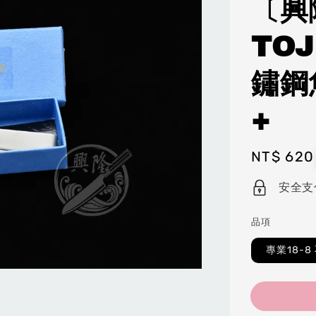
〔興
TOJ
鏽鋼
+
Regular
NT$ 620
price
安全支
品項
專業18-