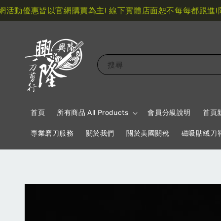
活動優惠皆以官網購買為主! 線下實體店面恕不每每都跟進!
限
搜尋
首頁
所有商品 All Products
會員分級說明
首頁
專業磨刀服務
關於我們
關於美國關稅
磁吸貼絨刀