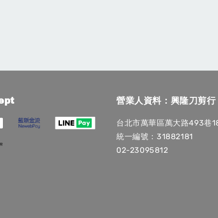
ept
營業人資料：興隆刀剪行
台北市萬華區萬大路493巷1
統一編號：31882181
02-23095812