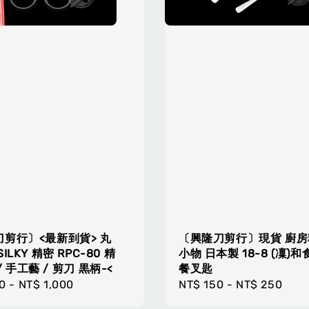
剪行〕<最新到貨> 丸
〔興隆刀剪行〕現貨 廚房
ILKY 精密 RPC-80 精
小物 日本製 18-8 (凜)
 手工藝 / 剪刀 黒柄-<
餐叉匙
r
0
-
NT$ 1,000
Regular
NT$ 150
-
NT$ 250
price