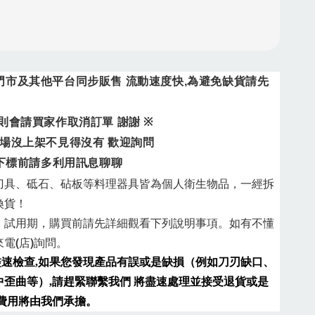
門市及其他平台同步販售
流動速度快
,
為避免缺貨請先
則會請買家作取消訂單
謝謝
※
場沒上架不見得沒有
歡迎詢問
下標前請多利用訊息聊聊
刀具、砥石、砧板等料理器具皆為
個人衛生物品，一經拆
換貨！
、試用期，購買前請先詳細觀看下列說明事項
。
如有不懂
電(店)詢問。
盡速檢查,如果您發現產品有誤或是缺損（例如刀刃缺
口、
中歪曲等）,請趕緊聯繫我們 將盡速處理並接受退貨或是
送費用將由我們承擔。