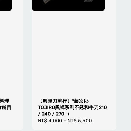
料理
〔興隆刀剪行〕*藤次郎
和食鎚目
TOJIRO黑禪系列不銹和牛刀210
/ 240 / 270-+
Regular
NT$ 4,000
-
NT$ 5,500
price