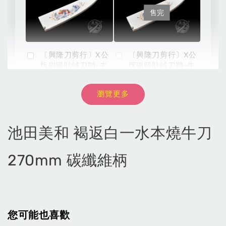
售完
〔興隆刀剪行〕X公
〔興隆刀剪行〕X公
版磁吸貼絨刀鞘-牛
版磁吸貼絨刀鞘-牛
刀210用 彩圖壓克
刀240用 彩圖壓克
力:黑/白
力:黑/白
瀏覽更多
-
+
NT$ 1,200
NT$ 1,040
池田美和 褐返白一水本燒牛刀
NT$ 1,500
NT$ 1,300
270mm 碳纖維柄
加入購物車
您可能也喜歡