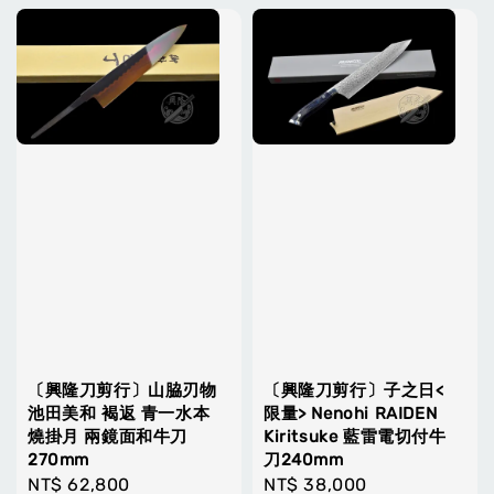
〔興隆刀剪行〕山脇刃物
〔興隆刀剪行〕子之日<
池田美和 褐返 青一水本
限量> Nenohi RAIDEN
燒掛月 兩鏡面和牛刀
Kiritsuke 藍雷電切付牛
270mm
刀240mm
Regular
NT$ 62,800
Regular
NT$ 38,000