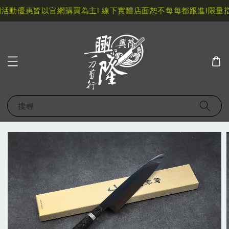
活動優惠皆以官網購買為主! 線下實體店面恕不每每都跟進!
限量指
搜尋