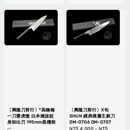
price
price
〔興隆刀剪行〕*高橋楠
〔興隆刀剪行〕X旬
一刀齋虎徹 白本燒波紋
SHUN 經典積層主廚刀
身卸出刃 195mm黒檀柄
DM-0706 DM-0707
.-
Regular
NT$ 4,000
-
NT$