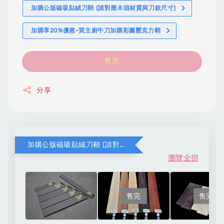
加購公版磁吸貼絨刀鞘 (請對應木頭材質與刀款尺寸)
加購享20%優惠-買主廚牛刀加購彩圖壓克力鞘
售完
分享
加購公版磁吸貼絨刀鞘 (請對應木頭材質與刀款尺寸)
瀏覽全部
售完
售完