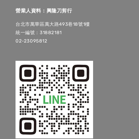
營業人資料：興隆刀剪行
台北市萬華區萬大路493巷18號1樓
統一編號：31882181
02-23095812