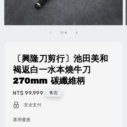
1
/
6
〔興隆刀剪行〕池田美和
褐返白一水本燒牛刀
270mm 碳纖維柄
Regular
NT$ 99,999
售完
price
安全支付
適用優惠