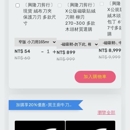
〔興隆刀
〔興隆刀剪行〕
〔興隆刀剪行〕
X公規版磁
現貨 絨布刀夾
X公版磁吸貼絨
絨木頭刀鞘
保護刀刃 多款尺
刀鞘 柳刃
包丁 6寸 6
寸
270~300 多款
7寸多款材
木頭材質選購
購
NT$ 8,999
-
+
NT$ 54
NT$ 899
NT$ 9,999
NT$ 60
NT$ 999
加入購物車
加購享20%優惠-買主廚牛刀加購彩圖壓克力鞘
瀏覽全部