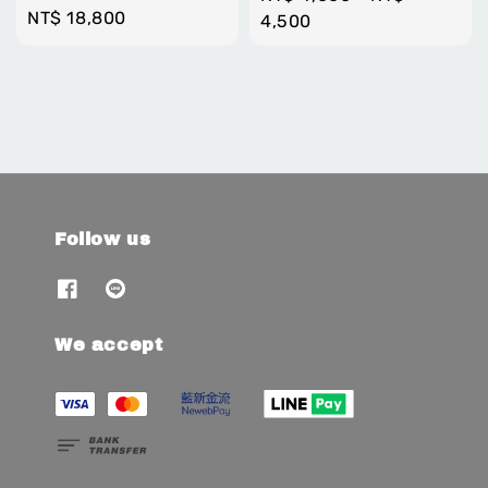
Regular
NT$ 18,800
price
4,500
price
Follow us
We accept