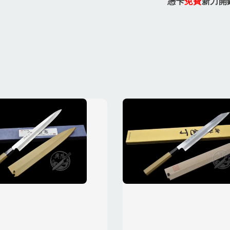
憑卡
免費
新刀開