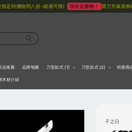
定特價快閃八折~錯過可惜!
買刀升級原柄材 
現在去購物！
新品推薦
品牌地圖
刀型款式 (1)
刀型款式 (2)
特惠商
鞘木材介紹
子之日