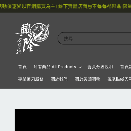
優惠皆以官網購買為主! 線下實體店面恕不每每都跟進!
限量指
搜尋
首頁
所有商品 All Products
會員分級說明
首頁
專業磨刀服務
關於我們
關於美國關稅
磁吸貼絨刀