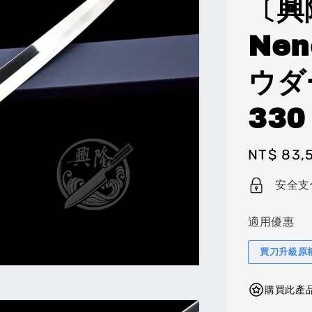
〔興
Ne
ウダ
330
Regular
NT$ 83,
price
安全支
適用優惠
買刀升級原
購買此產品