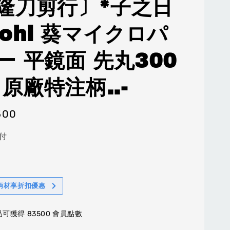
隆刀剪行〕*子之日
nohi 葵マイクロパ
ー 平鏡面 先丸300
 原廠特注柄..-
500
付
柄材享折扣優惠
可獲得 83500 會員點數