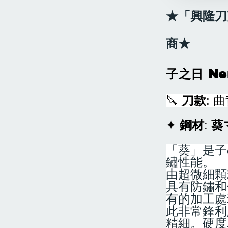
★「興隆刀
商★
子之日 Ne
🔪
刀款
: 
✦
鋼材
:
葵
「葵」是子
鏽性能。
由超微細顆
具有防鏽和
有的加工處
此非常鋒利
精細。硬度為