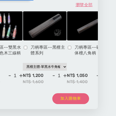
瀏覽全部
區--雙黑水
刀柄專區--黑檀主
刀柄專區--硬木一
色木三線柄
體系列
体檀八角柄
-
+
-
+
-
+
NT$ 1,200
NT$ 1,050
NT
0
NT$ 1,600
NT$ 1,400
NT
加入購物車