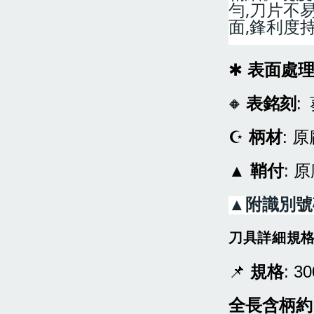
勻,刀片不
面,鋒利度
✱
表面處
表銘刻
:
🔶
☪
柄材
:
原
▲
鞘付
: 
▲
附識別號
刀具詳細規
📌
規格
: 3
全長含柄約