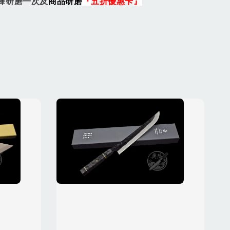
鋒研磨一次及
商品研磨
『
五折優惠
卡
』