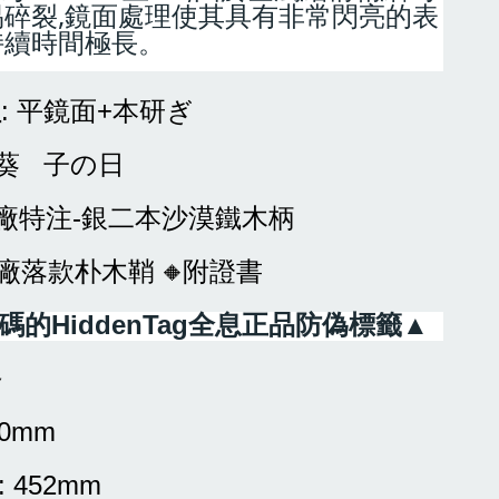
易碎裂,鏡面處理使其具有非常閃亮的表
持續時間極長。 
理
:
+
平鏡面
本研ぎ
葵
子の日
-
廠特注
銀二本沙漠鐵木柄
原廠落款朴木鞘
附
證書
🔶
HiddenTag
▲
碼的
全息正品防偽標籤
格
00mm
: 452mm