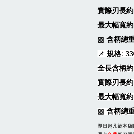
實際刃長約
最大幅寬約
▩
含柄總
📌
規格
: 3
全長含柄約
實際刃長約
最大幅寬約
▩
含柄總
即日起凡於本店