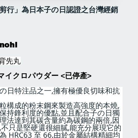
剪行」為日本子の日認證之台灣經銷
nohi
曲背先丸
<
>
マイクロパウダー
已停產
の日特注品之一,擁有極優良切味和抗
粒構成的粉末鋼來製造高強度的本燒,
保持鋒利度的優點,並且配合子の日獨
理法達到其碳含量約為碳鋼的兩倍,因
,不只是堅硬還很細膩,能充分展現它的
 HRC63 至 66,由於金屬結構精細均