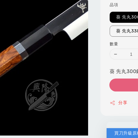
品項
葵 先丸3
葵 先丸3
數量
葵 先丸300
分享
買刀升級原