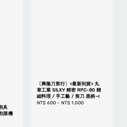
〔興隆刀剪行〕<最新到貨> 丸
章工業 SILKY 精密 RPC-80 精
細料理 / 手工藝 / 剪刀 黒柄-<
Regular
NT$ 600
-
NT$ 1,000
用具
price
面削菜機