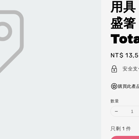
用具
盛箸
Tota
Regular
NT$ 13,
price
安全支
購買此產品
數量
只剩 1 件