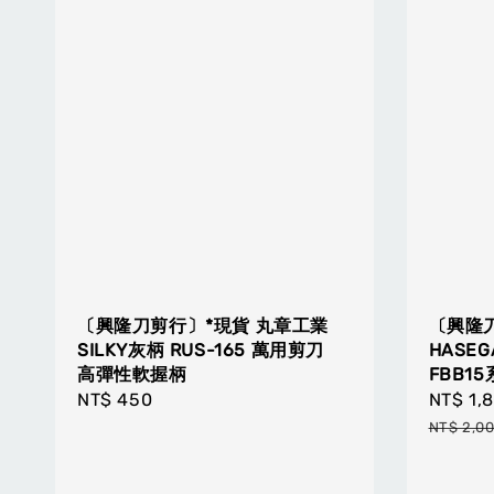
〔興隆刀剪行〕*現貨 丸章工業
〔興隆
SILKY灰柄 RUS-165 萬用剪刀
HASE
高彈性軟握柄
FBB15
Regular
NT$ 450
Sale
NT$ 1,
price
price
NT$ 2,0