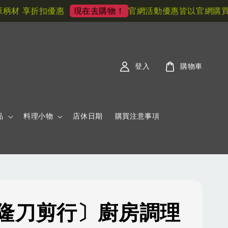
材 享折扣優惠
官網活動優惠皆以官網購買為
現在去購物！
登入
購物車
品
料理小物
店休日期
購買注意事項
隆刀剪行〕廚房調理