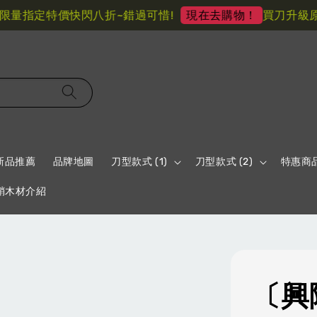
量指定特價快閃八折~錯過可惜!
買刀升級原柄
現在去購物！
新品推薦
品牌地圖
刀型款式 (1)
刀型款式 (2)
特惠商
鞘木材介紹
〔興