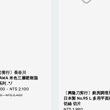
刀剪行〕長谷川
GAWA 米色三層硬樹脂
系列 .*/
800
-
NT$ 2,100
Regular
〔興隆刀剪行〕廚房調理
price
00
-
NT$ 2,400
日本製 No.95 L 多用平
切絲 切片
Regular
NT$ 1,980