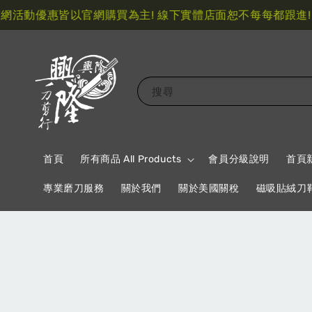
活動優惠皆以官網購買為主! 線下實體店面恕不每每都跟進!
限
搜尋
首頁
所有商品 All Products
會員分級說明
首頁
專業磨刀服務
關於我們
關於美國關稅
磁吸貼絨刀