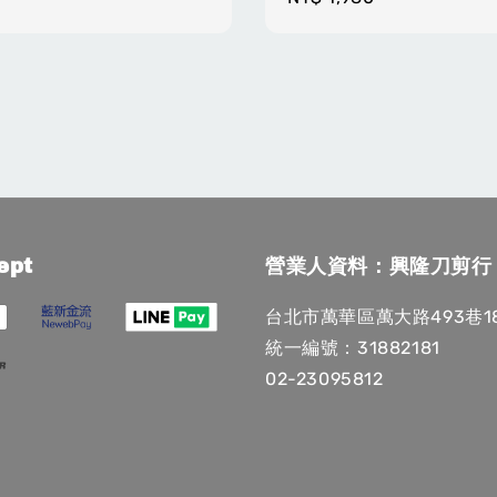
price
ept
營業人資料：興隆刀剪行
台北市萬華區萬大路493巷1
統一編號：31882181
02-23095812