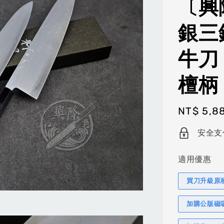
〔興
銀三
牛刀 
檀柄
Regular
NT$ 5,8
price
安全支
適用優惠
買刀升級原
加購公版磁