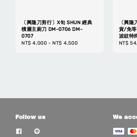
〔興隆刀剪行〕X旬 SHUN 經典
〔興隆
積層主廚刀 DM-0706 DM-
貨/免等>
0707
波紋特殊
Regular
NT$ 4,000
-
NT$ 4,500
Regula
NT$ 54
price
price
Follow us
We acc