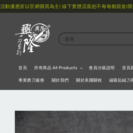
優惠皆以官網購買為主! 線下實體店面恕不每每都跟進!
限量指
搜尋
首頁
所有商品 All Products
會員分級說明
首頁
專業磨刀服務
關於我們
關於美國關稅
磁吸貼絨刀