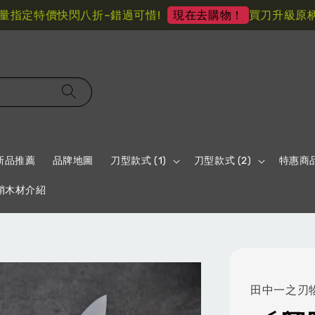
定特價快閃八折~錯過可惜!
買刀升級原柄材 
現在去購物！
新品推薦
品牌地圖
刀型款式 (1)
刀型款式 (2)
特惠商
鞘木材介紹
田中一之刃物