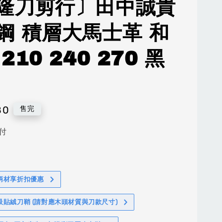
隆刀剪行〕田中誠貴
鋼 積層大馬士革 和
210 240 270 黑
80
售完
付
柄材享折扣優惠
吸貼絨刀鞘 (請對應木頭材質與刀款尺寸)