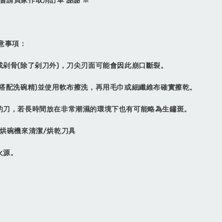
則會請買家作取消訂單 謝謝 ※
意事項：
%優惠-買主廚牛刀加購彩圖壓克力鞘
瀏覽全部
材或剁骨(除了剁刀外)，刀尖刃面可能會因此崩口斷裂。
(可搭配洗碗精)並使用軟布擦洗，再用毛巾或細纖維布確實擦乾。
售完
鏽的刀，若長時間放在非常潮濕的環境下也有可能略為生鏽斑。
機/烘碗機來清潔/烘乾刀具
刀剪行〕X公
〔興隆刀剪行〕X公
火源。
貼絨刀鞘-牛
版磁吸貼絨刀鞘-牛
0用 彩圖壓克
刀210用 彩圖壓克
白
力:黑/白
-
+
NT$ 1,040