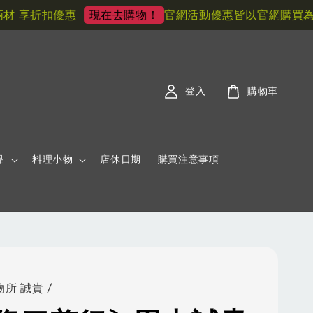
享折扣優惠
官網活動優惠皆以官網購買為主! 
現在去購物！
登入
購物車
品
料理小物
店休日期
購買注意事項
所 誠貴 /