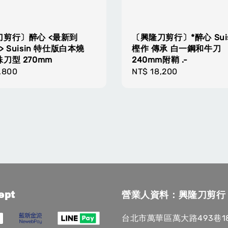
刀剪行〕醉心 <最新到
〔興隆刀剪行〕*醉心 Suis
 Suisin 特仕版白本燒
樫作 傳承 白一鋼和牛刀
刀型 270mm
240mm附鞘 .-
r
,800
Regular
NT$ 18,200
price
ept
營業人資料：興隆刀剪行
台北市萬華區萬大路493巷1