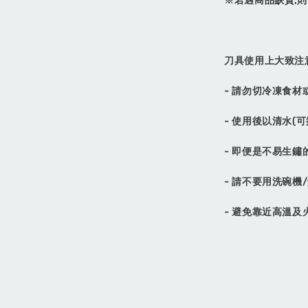
※若遇商品缺貨,
刀具使用上大致注
加購享20
- 請勿切冷凍食
- 使用後以清水
- 即便是不易生
- 請不要用洗碗
〔興隆
- 避免靠近高溫及
版磁吸
刀24
力:黑/
NT$ 1,200