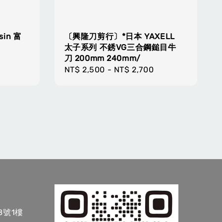
in 富
〔興隆刀剪行〕*日本 YAXELL
太子系列 不銹VG三合鋼鎚目牛
刀 200mm 240mm/
Regular
NT$ 2,500
-
NT$ 2,700
price
8號1樓