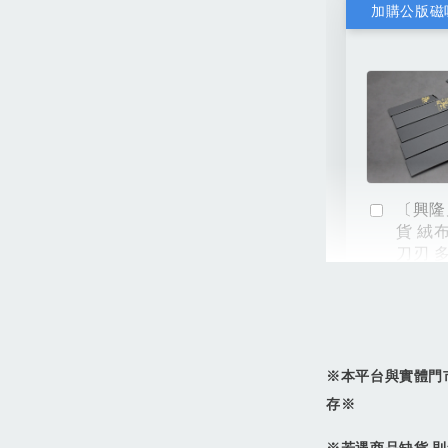
加購公版磁
〔興隆
貨 絨
刀刃 
NT$ 54
NT$ 60
※本平台與實體門
存※