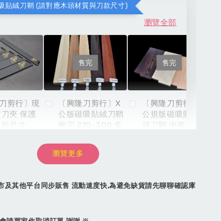
吸貼絨刀鞘 (請對應木頭材質與刀款尺寸)
瀏覽全部
售完
售完
刀剪行〕現
〔興隆刀剪行〕X
〔興隆刀剪行〕X
布刀夾 保護
公版磁吸貼絨刀鞘
公規版磁吸貼絨木
多款尺寸
柳刃 270~300 多
頭刀鞘 中華包丁 6
款木頭材質選購
寸 6.5寸 7寸多款
材質選購
瀏覽更多
-
+
NT$ 899
NT$ 8,999
NT
市及其他平台同步販售 流動速度快,為避免缺貨請先聊聊確認庫
NT$ 999
NT$ 9,999
NT
加入購物車