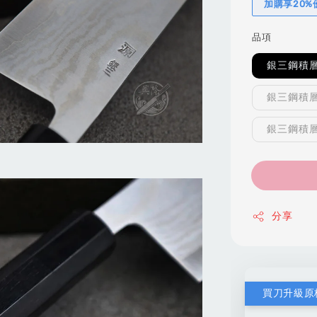
加購享20
品項
銀三鋼積層
銀三鋼積層
銀三鋼積層
分享
買刀升級原