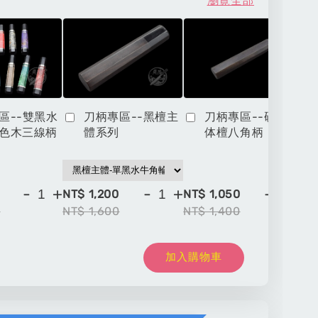
瀏覽全部
區--雙黑水
刀柄專區--黑檀主
刀柄專區--硬木一
色木三線柄
體系列
体檀八角柄
-
+
-
+
-
+
NT$ 1,200
NT$ 1,050
NT
0
NT$ 1,600
NT$ 1,400
NT
加入購物車