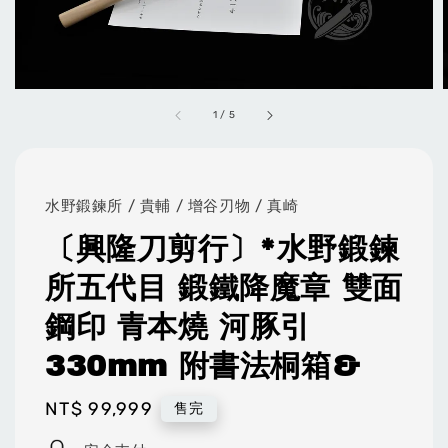
1
/
5
水野鍛鍊所 / 貴輔 / 增谷刃物 / 真崎
〔興隆刀剪行〕*水野鍛鍊
所五代目 鍛鐵降魔章 雙面
鋼印 青本燒 河豚引
330mm 附書法桐箱&
Regular
NT$ 99,999
售完
price