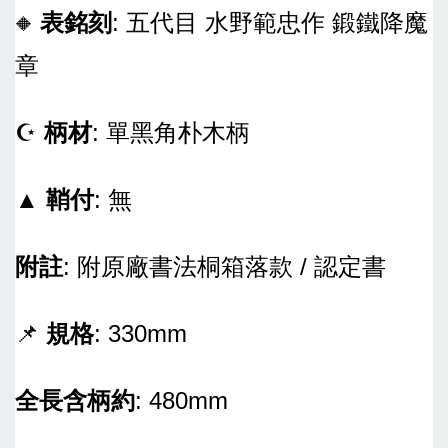
表銘刻
: 五代目 水野範忠作 鍛鐵降魔
🔶
章
☪
柄材
: 單黑角朴木柄
▲
鞘付
: 無
附註
: 附原廠書法桐箱落款 / 認定書
📌
規格
: 330mm
全長含柄約
: 480mm