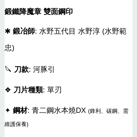
鍛鐵降魔章 雙面鋼印
✱
鍛冶師
: 水野五代目 水野淳 (水野範
忠)
🔪
刀款
: 河豚引
❖
刀片種類
: 單刃
✦
鋼材
: 青二鋼水本燒DX
(鋒利、碳鋼、需
維護保養)