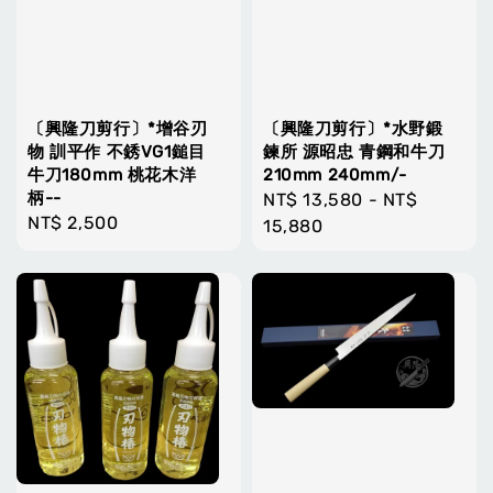
〔興隆刀剪行〕*增谷刃
〔興隆刀剪行〕*水野鍛
物 訓平作 不銹VG1鎚目
鍊所 源昭忠 青鋼和牛刀
牛刀180mm 桃花木洋
210mm 240mm/-
柄--
Regular
NT$ 13,580
-
NT$
Regular
NT$ 2,500
price
15,880
price