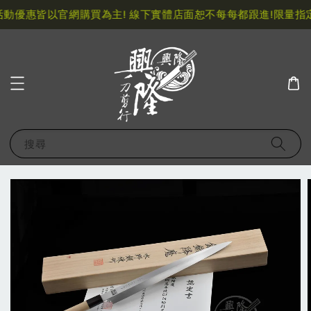
動優惠皆以官網購買為主! 線下實體店面恕不每每都跟進!
限量指定
搜尋