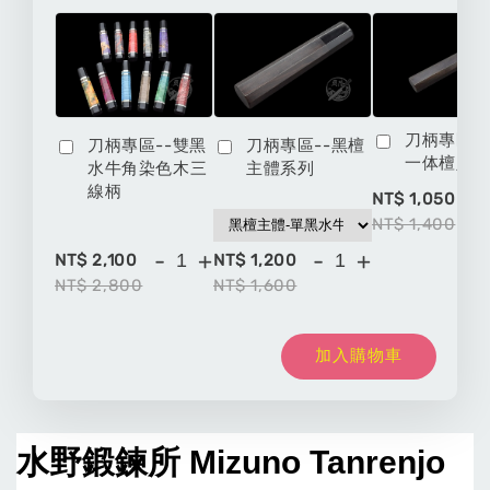
刀柄專區-
刀柄專區--雙黑
刀柄專區--黑檀
一体檀八
水牛角染色木三
主體系列
線柄
-
NT$ 1,050
NT$ 1,400
-
+
-
+
NT$ 2,100
NT$ 1,200
NT$ 2,800
NT$ 1,600
加入購物車
水野鍛鍊所
 Mizuno Tanrenjo 