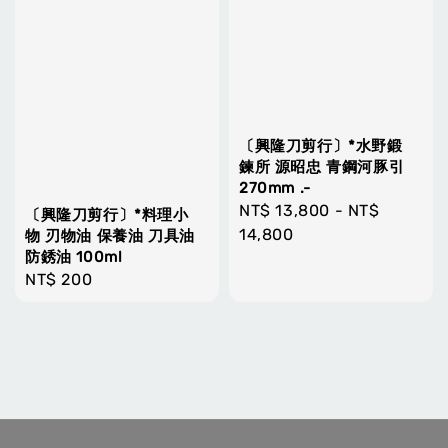
〔興隆刀剪行〕*水野鍛
鍊所 源昭忠 青鋼河豚引
270mm .-
Regular
NT$ 13,800
-
NT$
〔興隆刀剪行〕*料理小
price
14,800
物 刃物油 保養油 刀具油
防銹油 100ml
Regular
NT$ 200
price