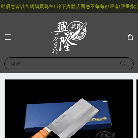
動優惠皆以官網購買為主! 線下實體店面恕不每每都跟進!
限量指定
搜尋