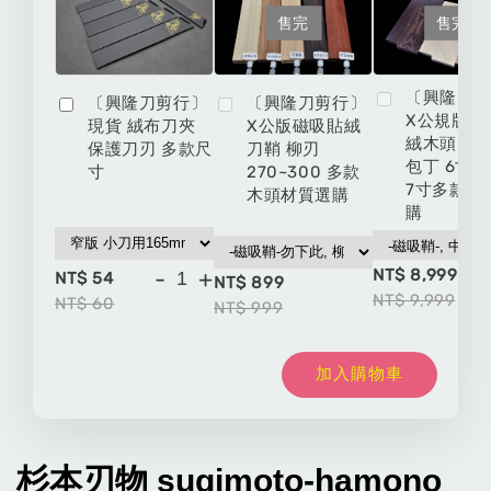
售完
售完
〔興隆刀
〔興隆刀剪行〕
〔興隆刀剪行〕
X公規版磁
現貨 絨布刀夾
X公版磁吸貼絨
絨木頭刀鞘
保護刀刃 多款尺
刀鞘 柳刃
包丁 6寸 6
寸
270~300 多款
7寸多款材
木頭材質選購
購
NT$ 8,999
-
+
NT$ 54
NT$ 899
NT$ 9,999
NT$ 60
NT$ 999
加入購物車
杉本刃物
sugimoto-hamono