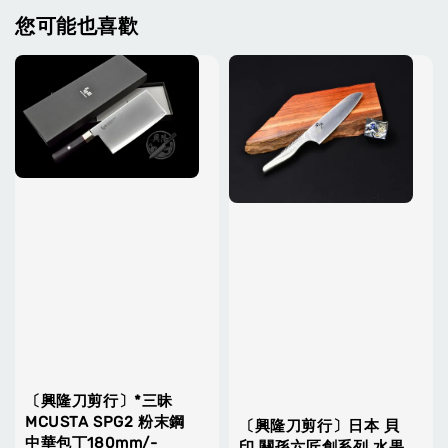
您可能也喜歡
〔興隆刀剪行〕*三昧
MCUSTA SPG2 粉末鋼
〔興隆刀剪行〕日本 貝
中華包丁180mm/-
印 關孫六匠創系列 水果