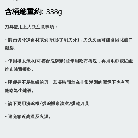
含柄總重約
: 338g
刀具使用上大致注意事項：
- 請勿切冷凍食材或剁骨(除了剁刀外)，刀尖刃面可能會因此崩口
斷裂。
- 使用後以清水(可搭配洗碗精)並使用軟布擦洗，再用毛巾或細纖
維布確實擦乾。
- 即便是不易生鏽的刀，若長時間放在非常潮濕的環境下也有可
能略為生鏽斑。
- 請不要用洗碗機/烘碗機來清潔/烘乾刀具
- 避免靠近高溫及火源。