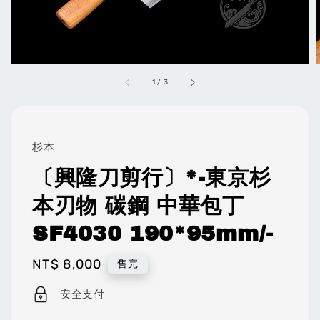
1
/
3
杉本
〔興隆刀剪行〕*-東京杉
本刃物 碳鋼 中華包丁
SF4030 190*95mm/-
Regular
NT$ 8,000
售完
price
安全支付