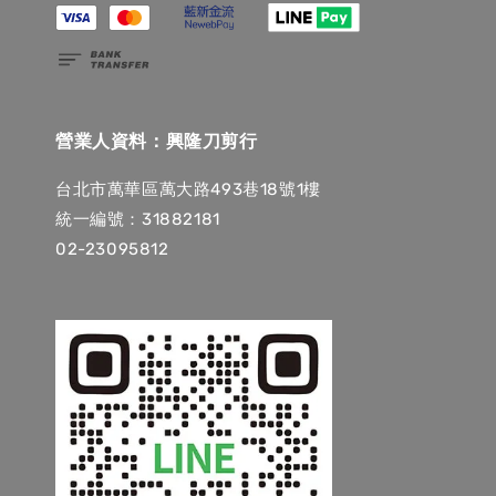
營業人資料：興隆刀剪行
台北市萬華區萬大路493巷18號1樓
統一編號：31882181
02-23095812