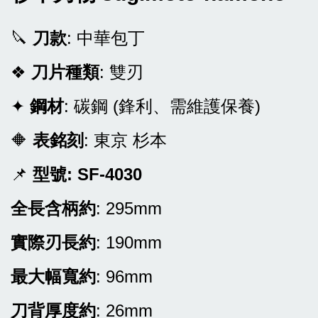
🔪
刀款
: 中華包丁
❖
刀片種類
: 雙刃
✦
鋼材
: 碳鋼 (鋒利、需維護保養)
🔶
表銘刻
: 東京 杉本
📌
型號: SF-4030
全長含柄約
: 295mm
實際刃長約
: 190mm
最大幅寬約
: 96mm
刀背厚度約
: 26mm