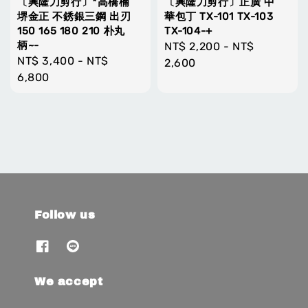
〔興隆刀剪行〕*高橋楠
〔興隆刀剪行〕正廣 中
堺金正 不銹銀三鋼 出刃
華包丁 TX-101 TX-103
150 165 180 210 朴丸
TX-104-+
柄~-
Regular
NT$ 2,200
-
NT$
Regular
NT$ 3,400
-
NT$
price
2,600
price
6,800
Follow us
We accept