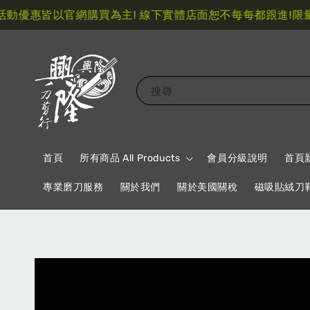
優惠皆以官網購買為主! 線下實體店面恕不每每都跟進!
限量指
搜尋
首頁
所有商品 All Products
會員分級說明
首頁
專業磨刀服務
關於我們
關於美國關稅
磁吸貼絨刀