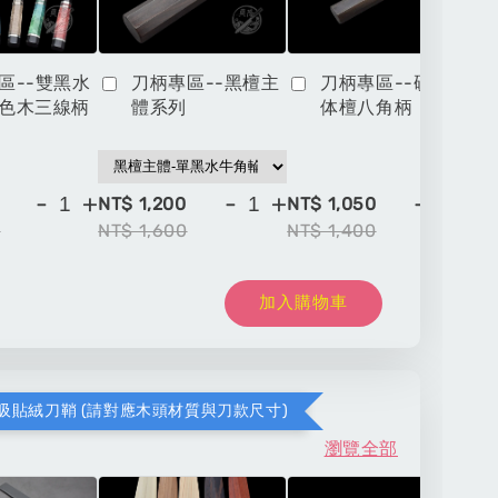
區--雙黑水
刀柄專區--黑檀主
刀柄專區--硬木一
色木三線柄
體系列
体檀八角柄
-
+
-
+
-
+
NT$ 1,200
NT$ 1,050
NT
0
NT$ 1,600
NT$ 1,400
NT
加入購物車
吸貼絨刀鞘 (請對應木頭材質與刀款尺寸)
瀏覽全部