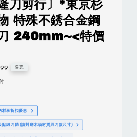
隆刀剪行〕*東京杉
物 特殊不銹合金鋼
刀 240mm~<特價
999
售完
付
柄材享折扣優惠
吸貼絨刀鞘 (請對應木頭材質與刀款尺寸)