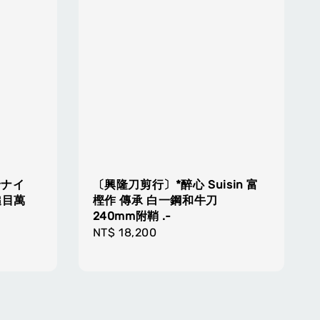
野ナイ
〔興隆刀剪行〕*醉心 Suisin 富
鎚目萬
樫作 傳承 白一鋼和牛刀
240mm附鞘 .-
Regular
NT$ 18,200
price