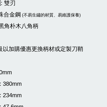
%優惠-買主廚牛刀加購彩圖壓克力鞘
類
: 雙刃
瀏覽全部
特殊合金鋼
(不易生鏽的材質、易維護保養)
單黑角朴木八角柄
售完
升級以加購優惠更換柄材或定製刀鞘
刀剪行〕X公
〔興隆刀剪行〕X公
貼絨刀鞘-牛
版磁吸貼絨刀鞘-牛
0用 彩圖壓克
刀210用 彩圖壓克
白
力:黑/白
40mm
-
+
NT$ 1,040
: 380mm
NT$ 1,300
: 234mm
加入購物車
: 47.6mm