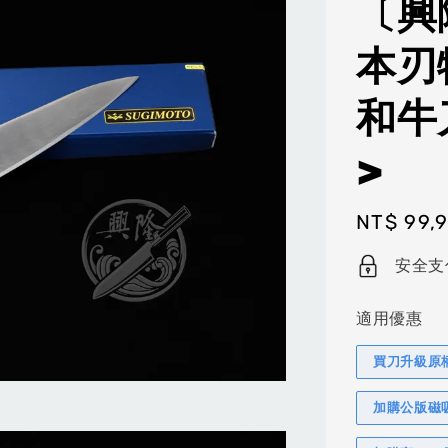
〔興
本刃
和牛
>
Regular
NT$ 99,
price
安全支
適用優惠
買刀升級原
加購公版磁