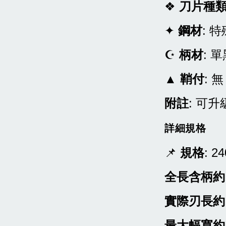
加購享20
❖
刀片種
✦
鋼材
: 
☪
柄材
: 
▲
鞘付
: 無
附註
: 可
〔興隆
版磁吸
刀24
詳細規格
力:黑/
📌
規格
: 2
NT$ 1,200
全長含柄約
NT$ 1,500
實際刃長約
最大幅寬約