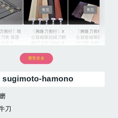
售完
售完
刀剪行〕現
〔興隆刀剪行〕X
〔興隆刀剪行〕X
布刀夾 保護
公版磁吸貼絨刀鞘
公規版磁吸貼絨木
多款尺寸
柳刃 270~300 多
頭刀鞘 中華包丁 6
款木頭材質選購
寸 6.5寸 7寸多款
材質選購
瀏覽更多
-
+
NT$ 899
NT$ 8,999
NT
sugimoto-hamono
NT$ 999
NT$ 9,999
NT
物
加入購物車
磨
和牛刀