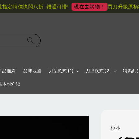
定特價快閃八折~錯過可惜!
買刀升級原柄材 
現在去購物！
新品推薦
品牌地圖
刀型款式 (1)
刀型款式 (2)
特惠商
鞘木材介紹
杉本