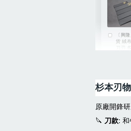
〔興隆
貨 絨
刀刃 
NT$ 54
NT$ 60
杉本刃
原廠開鋒研
🔪
刀款
: 