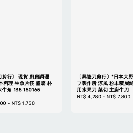
刀剪行〕 現貨 廚房調理
〔興隆刀剪行〕*日本大
本料理 生魚片筷 盛箸 朴
フ製作所 涼風 粉末積層
角 135 150165
用水果刀 菜切 主廚牛刀
Regular
NT$ 4,280
-
NT$ 7,800
r
500
-
NT$ 1,750
price