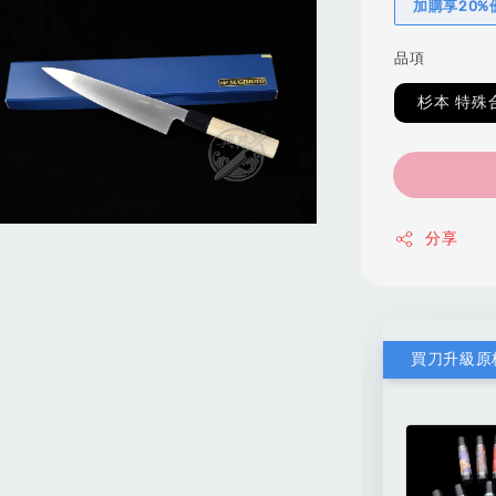
加購享20
品項
杉本 特殊
分享
買刀升級原