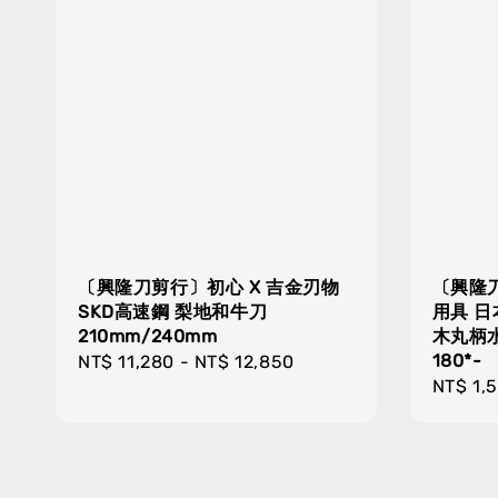
〔興隆刀剪行〕初心 X 吉金刃物
〔興隆
SKD高速鋼 梨地和牛刀
用具 日
210mm/240mm
木丸柄水牛
180*-
Regular
NT$ 11,280
-
NT$ 12,850
Regula
NT$ 1,
price
price