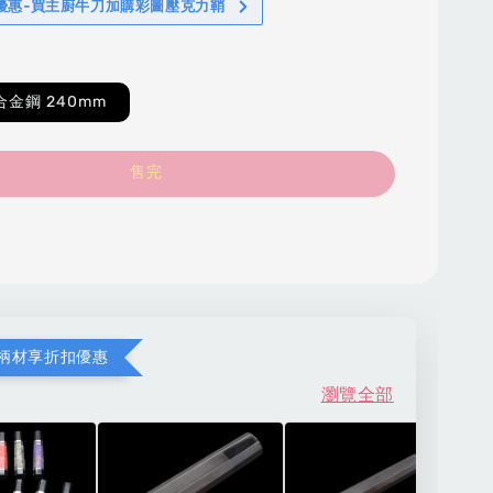
%優惠-買主廚牛刀加購彩圖壓克力鞘
合金鋼 240mm
售完
柄材享折扣優惠
瀏覽全部