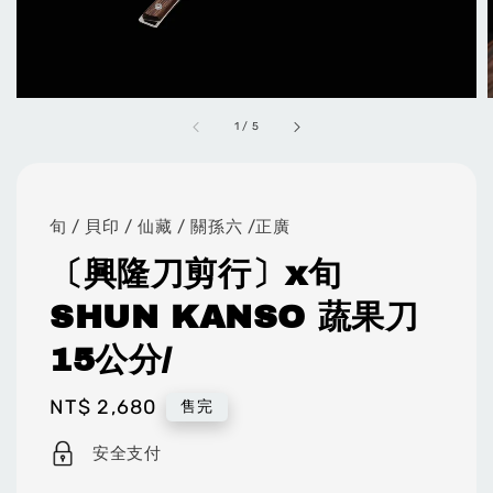
1
/
5
旬 / 貝印 / 仙藏 / 關孫六 /正廣
〔興隆刀剪行〕x旬
SHUN KANSO 蔬果刀
15公分/
Regular
NT$ 2,680
售完
price
安全支付