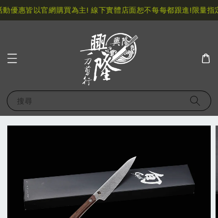
動優惠皆以官網購買為主! 線下實體店面恕不每每都跟進!
限量指定
搜尋