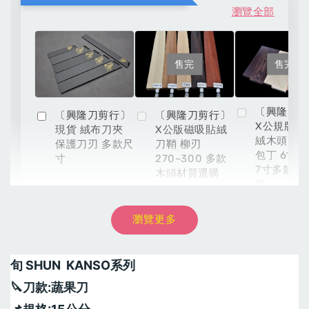
瀏覽全部
售完
售完
〔興隆刀
〔興隆刀剪行〕
〔興隆刀剪行〕
X公規版磁
現貨 絨布刀夾
X公版磁吸貼絨
絨木頭刀鞘
保護刀刃 多款尺
刀鞘 柳刃
包丁 6寸 6
寸
270~300 多款
7寸多款材
木頭材質選購
購
瀏覽更多
NT$ 8,999
-
+
NT$ 54
NT$ 899
NT$ 9,999
NT$ 60
NT$ 999
旬 SHUN  KANSO系列
加入購物車
🔪刀款:蔬果刀 