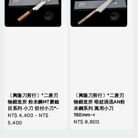
〔興隆刀剪行〕*二唐刃
〔興隆刀剪行〕*二唐刃
物鍛造所 粉末鋼MT磨鎚
物鍛造所 暗紋渦流AN粉
目系列 小刀 切付小刀*-
末鋼系列 萬用小刀
150mm-<
Regular
NT$ 4,400
-
NT$
Regular
NT$ 8,800
price
5,400
price