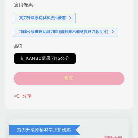
適用優惠
買刀升級原柄材享折扣優惠
加購公版磁吸貼絨刀鞘 (請對應木頭材質與刀款尺寸)
品項
旬 KANSO蔬果刀15公分
售完
分享
買刀升級原柄材享折扣優惠
瀏覽全部