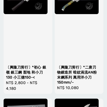
〔興隆刀剪行〕*初心 銀
〔興隆刀剪行〕*二唐刃
嶺 銀三鋼 梨地 和小刀
物鍛造所 暗紋渦流AN粉
130 小三德150-<
末鋼系列 萬用洋小刀
150mm/-
Regular
NT$ 2,800
-
NT$
Regular
NT$ 10,080
price
4,180
price