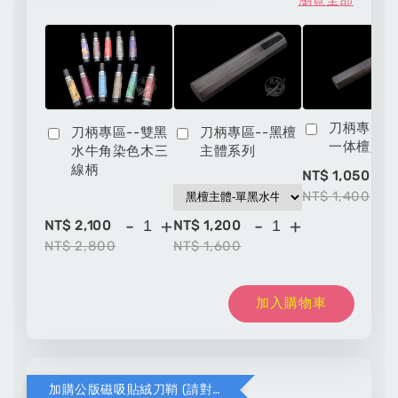
刀柄專區-
刀柄專區--雙黑
刀柄專區--黑檀
一体檀八
水牛角染色木三
主體系列
線柄
-
NT$ 1,050
NT$ 1,400
-
+
-
+
NT$ 2,100
NT$ 1,200
NT$ 2,800
NT$ 1,600
加入購物車
加購公版磁吸貼絨刀鞘 (請對應木頭材質與刀款尺寸)