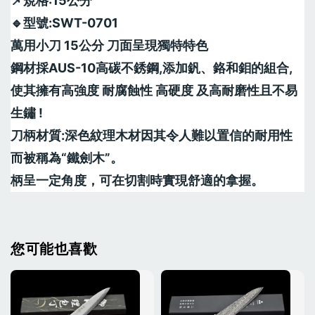
📌規格:15公分 
🔹型號:SWT-0701
萬用小刀 15公分 刀面呈現獨特特色
鋼材採AUS-10高碳不銹鋼,添加釩、鉻和鉬的組合,
使其擁有高強度 耐腐蝕性 高硬度 及高耐磨性且不易
生鏽 !
刀柄材質:深色紋理木材因其令人難以置信的耐用性
而被稱為“鐵劍木”。
柄呈一定角度，可在切割時實現舒適的拿握。
您可能也喜歡