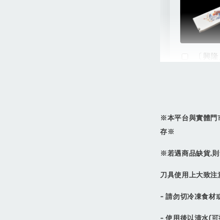
〔興隆
版磁吸
刀24
力:黑/
※本平台與實體門
NT$ 1,200
NT$ 1,500
存※
※若遇商品缺貨,則
刀具使用上大致注
- 請勿切冷凍食
- 使用後以清水