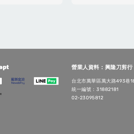
ept
營業人資料：興隆刀剪行
台北市萬華區萬大路493巷1
統一編號：31882181
02-23095812