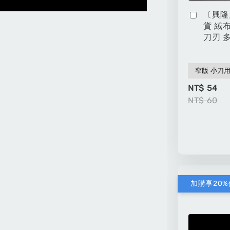
〔興隆
貨 絨
刀刃 
NT$ 54
NT$ 60
加購享20