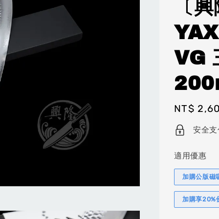
〔興
YA
VG
20
Regular
NT$ 2,6
price
安全支
適用優惠
加購公版磁
加購享20