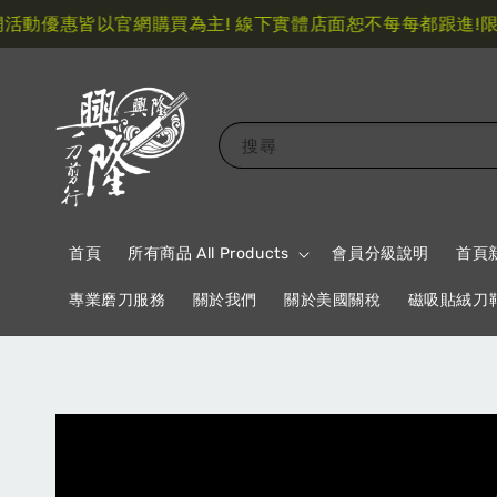
動優惠皆以官網購買為主! 線下實體店面恕不每每都跟進!
限量
搜尋
首頁
所有商品 All Products
會員分級說明
首頁
專業磨刀服務
關於我們
關於美國關稅
磁吸貼絨刀