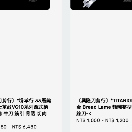
剪行〕*堺孝行 33層鎚
〔興隆刀剪行〕*TITANIO
革紋VG10系列西式柄
金 Bread Lame 麵糰整
 牛刀 筋引 骨透 切肉
線刀-<
Regular
NT$ 1,000
-
NT$ 1,200
r
280
-
NT$ 6,480
price