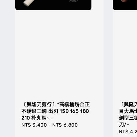
〔興隆刀剪行〕*高橋楠堺金正
〔興隆刀
不銹銀三鋼 出刃 150 165 180
目大馬士
210 朴丸柄~-
劍型三德
刀/-
Regular
NT$ 3,400
-
NT$ 6,800
Regula
NT$ 4,
price