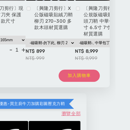
刀剪行〕現
〔興隆刀剪行〕X
〔興隆刀剪行〕X
布刀夾 保護
公版磁吸貼絨刀鞘
公規版磁吸貼絨木
多款尺寸
柳刃 270~300 多
頭刀鞘 中華包丁 6
款木頭材質選購
寸 6.5寸 7寸多款
材質選購
-
+
NT$ 899
NT$ 8,999
NT
NT$ 999
NT$ 9,999
NT
加入購物車
%優惠-買主廚牛刀加購彩圖壓克力鞘
瀏覽全部