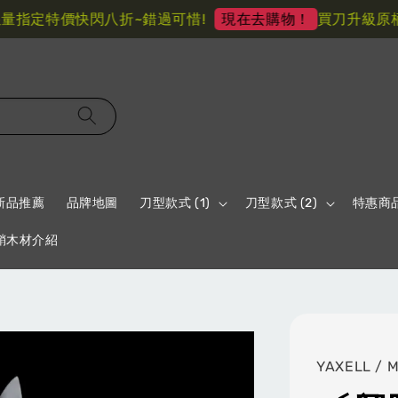
指定特價快閃八折~錯過可惜!
買刀升級原柄材
現在去購物！
新品推薦
品牌地圖
刀型款式 (1)
刀型款式 (2)
特惠商
鞘木材介紹
YAXELL / 