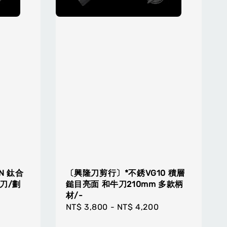
N 鈦合
〔興隆刀剪行〕*不銹VG10 積層
型刀/劃
鎚目亮面 和牛刀210mm 多款柄
材/-
Regular
NT$ 3,800
-
NT$ 4,200
price