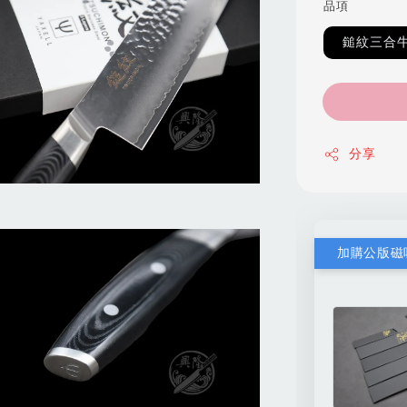
品項
鎚紋三合牛
分享
加購公版磁