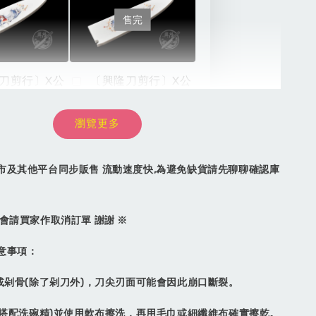
售完
刀剪行〕X公
〔興隆刀剪行〕X公
貼絨刀鞘-牛
版磁吸貼絨刀鞘-牛
0用 彩圖壓克
刀210用 彩圖壓克
瀏覽更多
白
力:黑/白
-
+
市及其他平台同步販售 流動速度快,為避免缺貨請先聊聊確認庫
NT$ 1,040
NT$ 1,300
會請買家作取消訂單 謝謝 ※
加入購物車
意事項：
材或剁骨(除了剁刀外)，刀尖刃面可能會因此崩口斷裂。
(可搭配洗碗精)並使用軟布擦洗，再用毛巾或細纖維布確實擦乾。