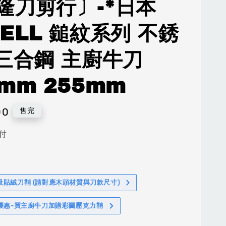
隆刀剪行〕-*日本
XELL 鎚紋系列 不銹
 三合鋼 主廚牛刀
0mm 255mm
00
售完
付
吸貼絨刀鞘 (請對應木頭材質與刀款尺寸)
%優惠-買主廚牛刀加購彩圖壓克力鞘