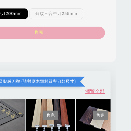
刀200mm
鎚紋三合牛刀255mm
售完
吸貼絨刀鞘 (請對應木頭材質與刀款尺寸)
瀏覽全部
售完
售完