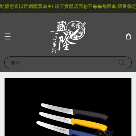
優惠皆以官網購買為主! 線下實體店面恕不每每都跟進!
限量指定
搜尋