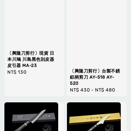
〔興隆刀剪行〕現貨 日
本川鳩 川島黑色刮皮器
皮引器 MA-23
〔興隆刀剪行〕台製不銹
Regular
NT$ 130
鋁柄剪刀 AY-518 AY-
price
520
Regular
NT$ 430
-
NT$ 480
price