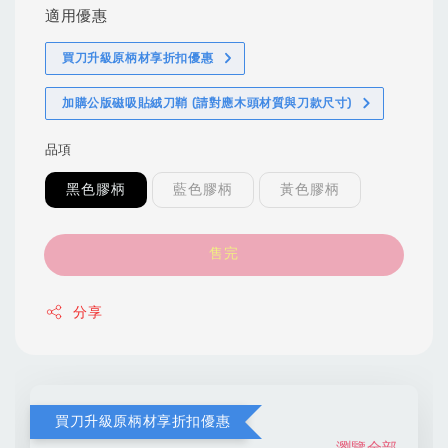
適用優惠
買刀升級原柄材享折扣優惠
加購公版磁吸貼絨刀鞘 (請對應木頭材質與刀款尺寸)
品項
黑色膠柄
藍色膠柄
黃色膠柄
售完
分享
買刀升級原柄材享折扣優惠
瀏覽全部