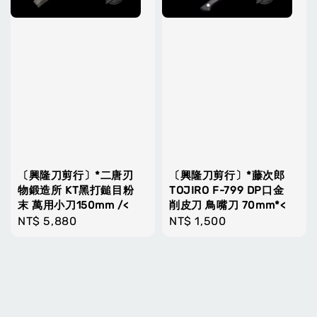
〔興隆刀剪行〕*二唐刃
〔興隆刀剪行〕*藤次郎
物鍛造所 KT黑打鎚目粉
TOJIRO F-799 DP口金
末 萬用小刀150mm /<
削皮刀 鳥嘴刀 70mm*<
Regular
NT$ 5,880
Regular
NT$ 1,500
price
price