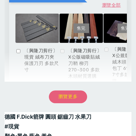
瀏覽全部
售完
售完
〔興隆刀
〔興隆刀剪行〕
〔興隆刀剪行〕
X公規版磁
現貨 絨布刀夾
X公版磁吸貼絨
絨木頭刀鞘
保護刀刃 多款尺
刀鞘 柳刃
包丁 6寸 6
寸
270~300 多款
7寸多款材
木頭材質選購
購
瀏覽更多
NT$ 8,999
-
+
NT$ 54
NT$ 899
NT$ 9,999
NT$ 60
NT$ 999
德國 F.Dick箭牌 圓頭 鋸齒刀 水果刀
加入購物車
#現貨