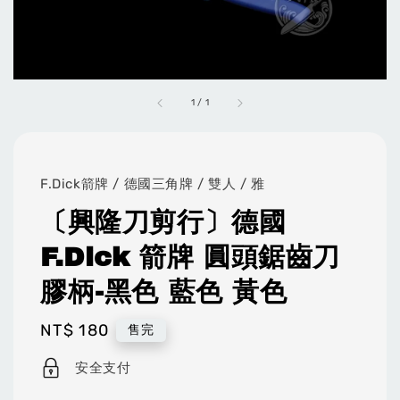
1
/
1
F.Dick箭牌 / 德國三角牌 / 雙人 / 雅
〔興隆刀剪行〕德國
F.Dick 箭牌 圓頭鋸齒刀
膠柄-黑色 藍色 黃色
Regular
NT$ 180
售完
price
安全支付