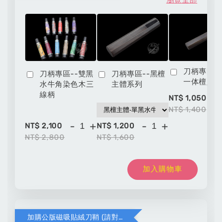
刀柄專區-
刀柄專區--雙黑
刀柄專區--黑檀
一体檀八
水牛角染色木三
主體系列
線柄
-
NT$ 1,050
NT$ 1,400
-
+
-
+
NT$ 2,100
NT$ 1,200
NT$ 2,800
NT$ 1,600
加入購物車
加購公版磁吸貼絨刀鞘 (請對應木頭材質與刀款尺寸)