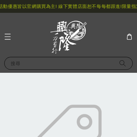
動優惠皆以官網購買為主! 線下實體店面恕不每每都跟進!
限量指定
搜尋