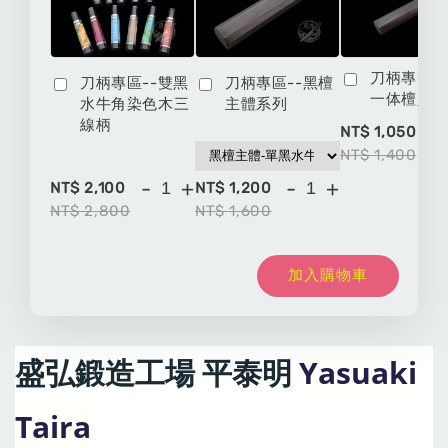
刀柄專區-
刀柄專區--雙黑
刀柄專區--黑檀
一体檀八
水牛角染色木三
主體系列
線柄
-
NT$ 1,050
NT$ 1,400
-
+
-
+
NT$ 2,100
NT$ 1,200
NT$ 2,800
NT$ 1,600
加入購物車
Yasuaki
盛弘鍛造工場 平泰明 
Taira