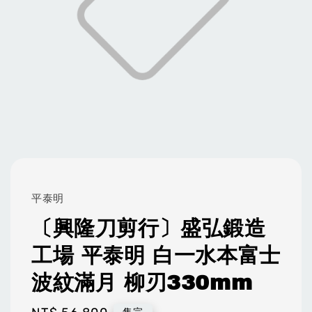
平泰明
〔興隆刀剪行〕盛弘鍛造
工場 平泰明 白一水本富士
波紋滿月 柳刃330mm