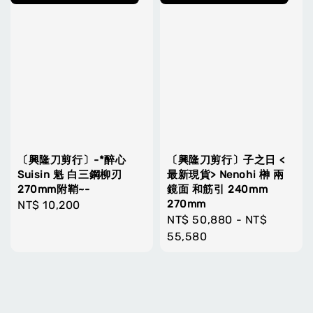
〔興隆刀剪行〕-*醉心
〔興隆刀剪行〕子之日 <
Suisin 魁 白三鋼柳刃
最新現貨> Nenohi 榊 兩
270mm附鞘~-
鏡面 和筋引 240mm
270mm
Regular
NT$ 10,200
Regular
NT$ 50,880
-
NT$
price
price
55,580