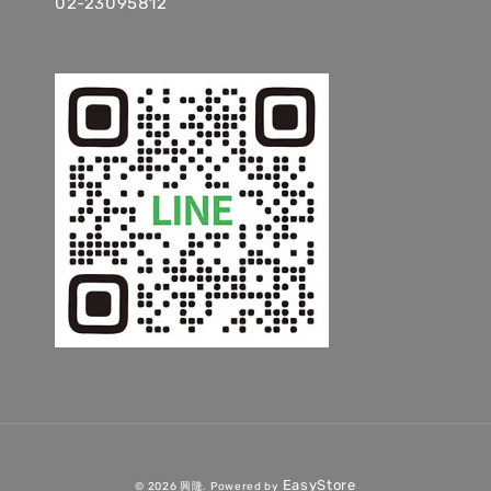
02-23095812
EasyStore
© 2026 興隆. Powered by