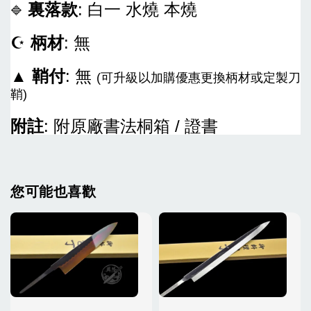
裏落款
: 白一 水燒 本燒
🔷
☪
柄材
: 無
▲
鞘付
: 無
(可升級以加購優惠更換柄材或定製刀
鞘)
附註
: 附原廠書法桐箱 / 證書
您可能也喜歡