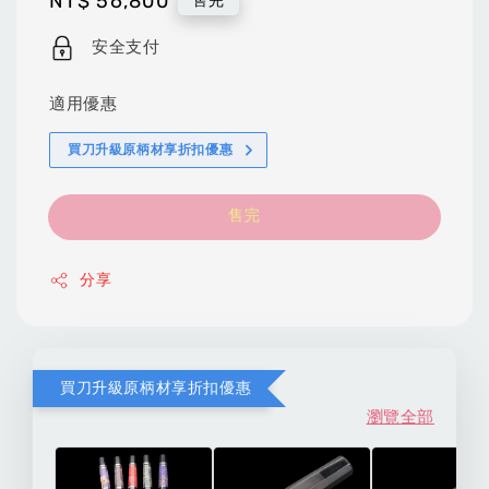
Regular
NT$ 56,800
售完
price
安全支付
適用優惠
買刀升級原柄材享折扣優惠
售完
分享
買刀升級原柄材享折扣優惠
瀏覽全部