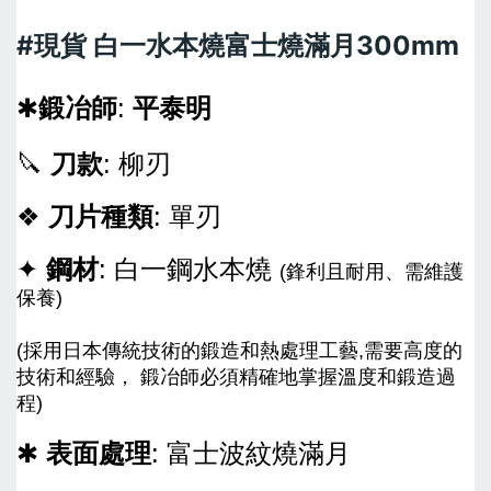
#現貨 白一水本燒富士燒滿月300mm
✱
鍛冶師
:
平泰明
🔪
刀款
: 柳刃
❖
刀片種類
: 單刃
✦
鋼材
: 白一鋼水本燒
(鋒利且耐用、需維護
保養)
(採用日本傳統技術的鍛造和熱處理工藝,需要高度的
技術和經驗， 鍛冶師必須精確地掌握溫度和鍛造過
程)
✱
表面處理
: 富士波紋燒滿月