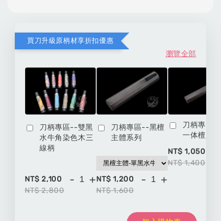
買刀升級原柄材享折扣優惠
瀏覽全部
刀柄專區-
刀柄專區--雙黑
刀柄專區--黑檀
一体檀八
水牛角染色木三
主體系列
線柄
-
NT$ 1,050
NT$ 1,400
-
+
-
+
NT$ 2,100
NT$ 1,200
NT$ 2,800
NT$ 1,600