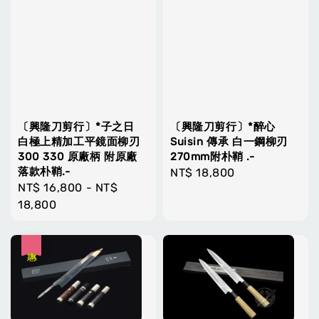
〔興隆刀剪行〕*子之日
〔興隆刀剪行〕*醉心
白極上精加工平鏡面柳刃
Suisin 傳承 白一鋼柳刃
300 330 原廠柄 附原廠
270mm附朴鞘 .-
落款朴鞘.-
Regular
NT$ 18,800
Regular
NT$ 16,800
-
NT$
price
price
18,800
優惠