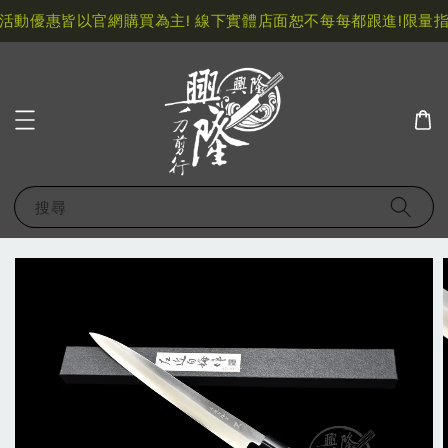
活動優惠皆以官網購買為主! 線下實體店面恕不每每都跟進!
限量指
搜尋