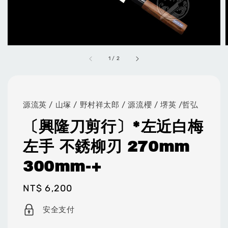
1
/
2
源流英 / 山塚 / 野村祥太郎 / 源流櫻 / 堺英 /哲弘
〔興隆刀剪行〕*左近白梅
左手 不銹柳刃 270mm
300mm-+
Regular
NT$ 6,200
price
安全支付