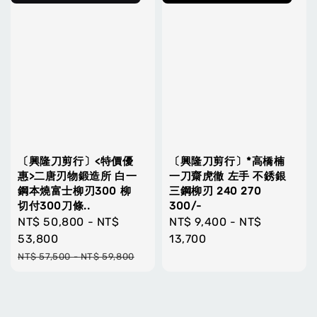
〔興隆刀剪行〕<特價優
〔興隆刀剪行〕*高橋楠
惠>二唐刃物鍛造所 白一
一刀齋虎徹 左手 不銹銀
鋼本燒富士柳刃300 柳
三鋼柳刃 240 270
切付300刀條..
300/-
Sale
NT$ 50,800
-
NT$
Regular
NT$ 9,400
-
NT$
price
53,800
price
13,700
Regular
NT$ 57,500
-
NT$ 59,800
price