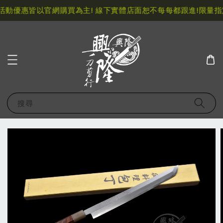
動優惠皆以官網購買為主! 線下實體店面恕不每每都跟進!
限量指定
搜尋