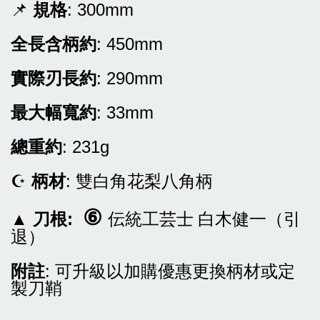
📌
規格
: 300mm
全長含柄約
: 450mm
實際刃長約
: 290mm
最大幅寬約
: 33mm
總重約
: 231g
☪
柄材
: 雙白角花梨八角柄
⑥
▲
刀根:
伝統工芸士 白木健一（引
退）
附註
: 可升級以加購優惠更換柄材或定
製刀鞘