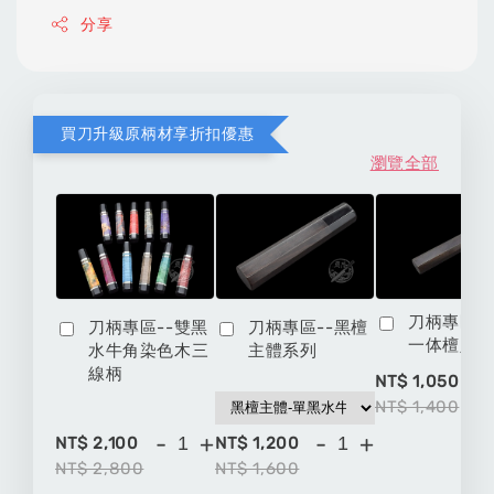
分享
買刀升級原柄材享折扣優惠
瀏覽全部
刀柄專區-
刀柄專區--雙黑
刀柄專區--黑檀
一体檀八
水牛角染色木三
主體系列
線柄
-
NT$ 1,050
NT$ 1,400
-
+
-
+
NT$ 2,100
NT$ 1,200
NT$ 2,800
NT$ 1,600