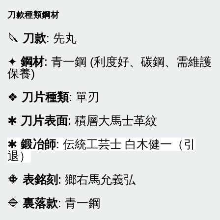
刀款種類鋼材
🔪
刀款
: 先丸
✦
鋼材
: 青一鋼 (利度好、碳鋼、需維護
保養)
❖
刀片種類
: 單刃
✱
刀片表面
: 積層大馬士革紋
✱
鍛冶師
:
伝統工芸士 白木健一（引
退）
🔶
表銘刻
: 鄉右馬允義弘
🔷
裏落款
: 青一鋼