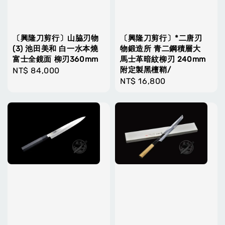
〔興隆刀剪行〕山脇刃物
〔興隆刀剪行〕*二唐刃
(3) 池田美和 白一水本燒
物鍛造所 青二鋼積層大
富士全鏡面 柳刃360mm
馬士革暗紋柳刃 240mm
附定製黑檀鞘/
Regular
NT$ 84,000
Regular
NT$ 16,800
price
price