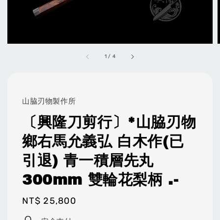
1
/
4
山脇刃物製作所
〔興隆刀剪行〕*山脇刃物
鄉右馬允義弘 白木作(已
引退) 青一積層先丸
300mm 雙輪花梨柄 .-
Regular
NT$ 25,800
price