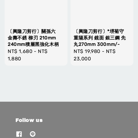
〔興隆刀剪行〕關孫六
〔興隆刀剪行〕*堺菊守
金壽不銹 柳刃 210mm
重陽系列 鏡面 銀三鋼 先
240mm積層黑強化木柄
丸270mm 300mm/-
Regular
NT$ 1,680
-
NT$
Regular
NT$ 19,980
-
NT$
price
1,880
price
23,000
Follow us