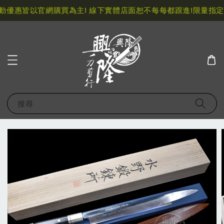
優惠皆以官網購買為主! 線下實體店面恕不每每都跟進!
限量指定特
搜尋