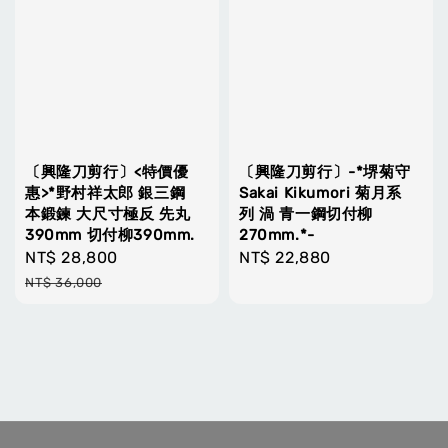
〔興隆刀剪行〕<特價優
〔興隆刀剪行〕-*堺菊守
惠>*野村祥太郎 銀三鋼
Sakai Kikumori 菊月系
本鍛鍊 大尺寸極反 先丸
列 渦 青一鋼切付柳
390mm 切付柳390mm.
270mm.*-
Sale
NT$ 28,800
Regular
Regular
NT$ 22,880
price
price
price
NT$ 36,000