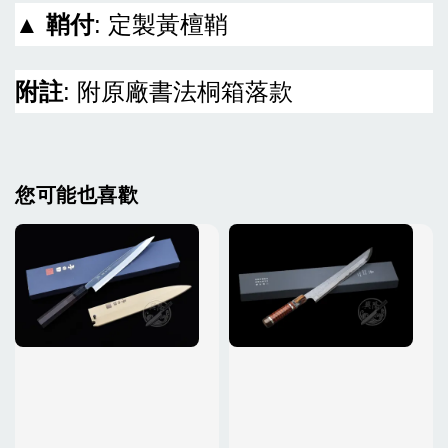
▲
鞘付
: 定製黃檀鞘
附註
: 附原廠書法桐箱落款
您可能也喜歡