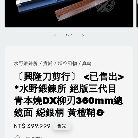
1
/
6
水野鍛鍊所 / 貴輔 / 增谷刃物 / 真崎
〔興隆刀剪行〕 <已售出>
*水野鍛鍊所 絕版三代目
青本燒DX柳刃360mm總
鏡面 縂銀柄 黃檀鞘&
Regular
NT$ 399,999
售完
price