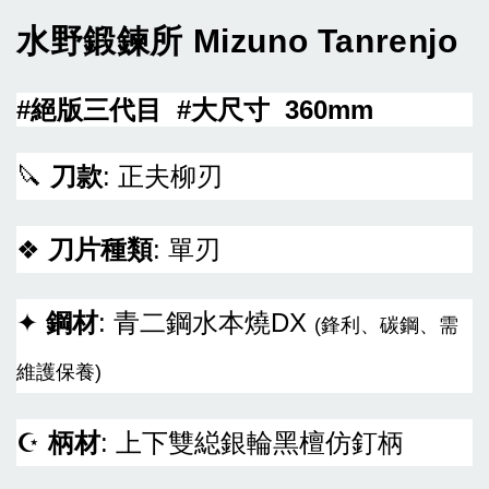
水野鍛鍊所
Mizuno Tanrenjo
#絕版三代目 #大尺寸 360mm
🔪
刀款
: 正夫柳刃
❖
刀片種類
: 單刃
✦
鋼材
: 青二鋼水本燒DX
(鋒利、碳鋼、需
維護保養)
☪
柄材
: 上下雙縂銀輪黑檀仿釘柄