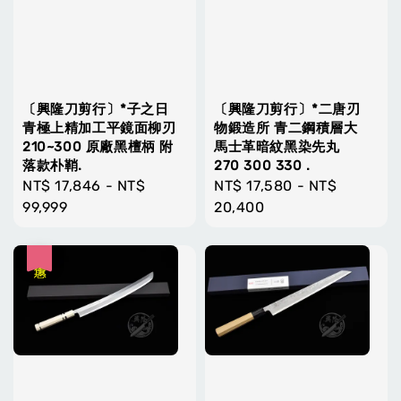
〔興隆刀剪行〕*子之日
〔興隆刀剪行〕*二唐刃
青極上精加工平鏡面柳刃
物鍛造所 青二鋼積層大
210~300 原廠黑檀柄 附
馬士革暗紋黑染先丸
落款朴鞘.
270 300 330 .
Regular
NT$ 17,846
-
NT$
Regular
NT$ 17,580
-
NT$
price
99,999
price
20,400
優惠