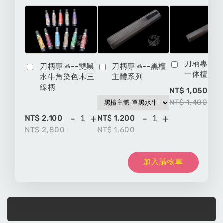
刀柄專區-
刀柄專區--雙黑
刀柄專區--黑檀
一体檀八
水牛角染色木三
主體系列
線柄
-
NT$ 1,050
NT$ 1,400
-
+
-
+
NT$ 2,100
NT$ 1,200
NT$ 2,800
NT$ 1,600
加入購物車