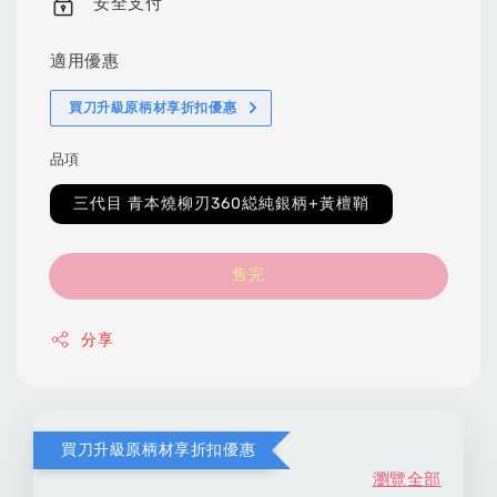
安全支付
適用優惠
買刀升級原柄材享折扣優惠
品項
三代目 青本燒柳刃360縂純銀柄+黃檀鞘
售完
分享
買刀升級原柄材享折扣優惠
瀏覽全部