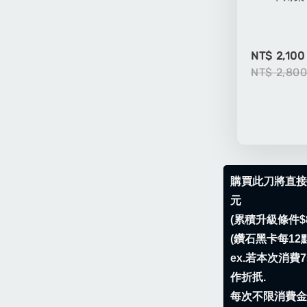
NT$ 2,100
NT$ 2,80
購買此刀將直接
元
(累積升級條件$8
(鑽石黑卡每12
ex.若本次消費
作折扺.
每次不限消費