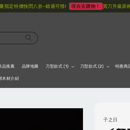
定特價快閃八折~錯過可惜!
買刀升級原柄材 
現在去購物！
新品推薦
品牌地圖
刀型款式 (1)
刀型款式 (2)
特惠商
鞘木材介紹
子之日