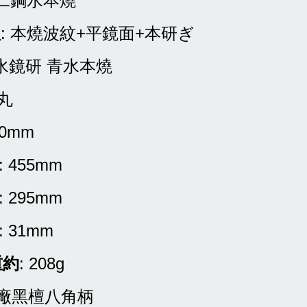
青二鋼水本燒
理
: 本燒波紋+平鏡面+本研ぎ
 水鏡研 青水本燒
先丸
00mm
: 455mm
: 295mm
: 31mm
重約
: 208g
原廠黑檀八角柄