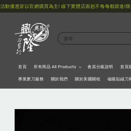
優惠皆以官網購買為主! 線下實體店面恕不每每都跟進!
限量指
搜尋
首頁
所有商品 All Products
會員分級說明
首頁
專業磨刀服務
關於我們
關於美國關稅
磁吸貼絨刀