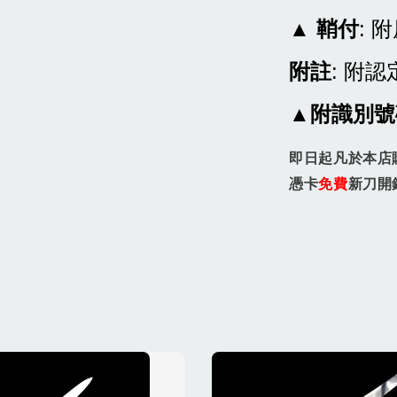
▲
鞘付
: 
附註
: 附認
▲附識別號碼
即日起凡於本店
憑卡
免費
新刀開