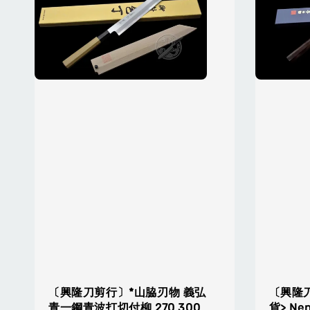
〔興隆刀剪行〕*山脇刃物 義弘
〔興隆
青一鋼青波打切付柳 270 300
貨> Ne