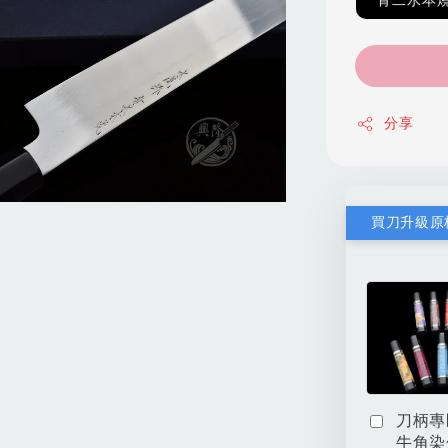
青二水本燒
分享
買刀升級原
刀柄專
牛角染