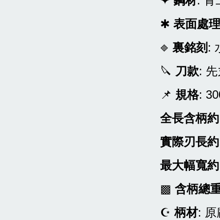
✦
鋼材
: 
✱
表面處
裏銘刻
:
🔷
🔪
刀款
: 
📌
規格
: 3
全長含柄約
實際刃長約
最大幅寬約
▩
含柄總
☪
柄材
: 