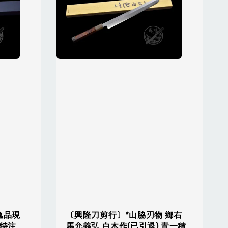
逸品現
〔興隆刀剪行〕*山脇刃物 鄉右
 特注
馬允義弘 白木作(已引退) 青一積