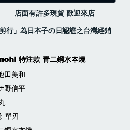
有許多現貨
歡迎來店
剪行」為日本子の日認證之台灣經銷
nohi 特注款 青二鋼水本燒
 池田美和
 伊野信平
先丸
類
: 單刃