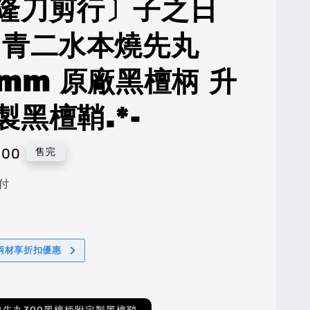
隆刀剪行〕子之日
 青二水本燒先丸
0mm 原廠黑檀柄 升
製黑檀鞘.*-
800
售完
付
柄材享折扣優惠