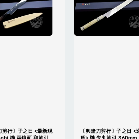
刀剪行〕子之日 <最新現
〔興隆刀剪行〕子之日 <
nohi 榊 兩鏡面 和筋引
貨> 榊 先丸筋引 360mm