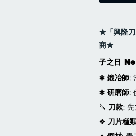
店面
★「興隆刀
商★
子之日 Ne
✱
鍛冶師
:
✱
研磨師
:
🔪
刀款
: 
❖
刀片種