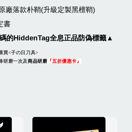
附原廠落款朴鞘(升級定製黑檀鞘)
定書
的HiddenTag全息正品防偽標籤▲
購買<子の日刀具>
鋒研磨一次及
商品研磨
『
五折優惠
卡
』