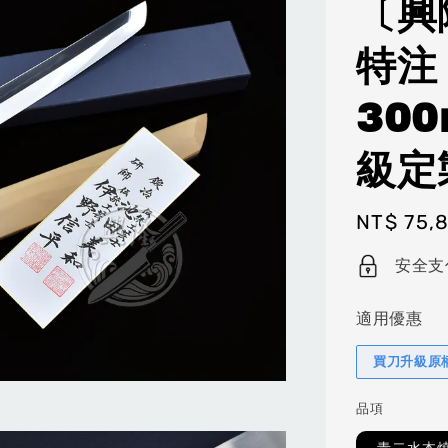
〔興
特注
30
級定
Regular
NT$ 75,
price
安全支
適用優惠
買刀升級原
品項