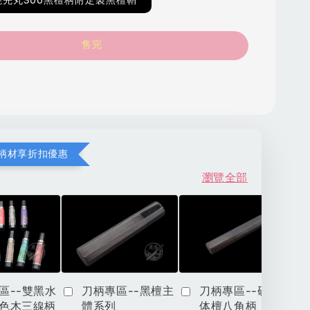
先丸300黑檀柄附定製黑檀鞘
售完
柄材享折扣優惠
瀏覽全部
區--雙黑水
刀柄專區--黑檀主
刀柄專區--硬木一
色木三線柄
體系列
体檀八角柄