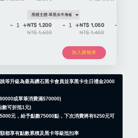
-
+
-
+
-
+
NT$ 1,200
NT$ 1,050
NT
0
NT$ 1,600
NT$ 1,400
NT
加入購物車
跳等升級為最高鑽石黑卡會員並享黑卡生日禮金2000
0000或單筆消費滿$70000)
點數可折抵1元)
75000元，給予點數75000點，下次消費將有6250元可
金額都享有點數累積及黑卡等級抵扣率