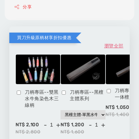
分享
買刀升級原柄材享折扣優惠
瀏覽全部
刀柄專區-
刀柄專區--雙黑
刀柄專區--黑檀
一体檀八
水牛角染色木三
主體系列
線柄
-
NT$ 1,050
NT$ 1,400
-
+
-
+
NT$ 2,100
NT$ 1,200
NT$ 2,800
NT$ 1,600