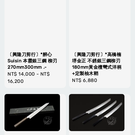
〔興隆刀剪行〕*醉心
〔興隆刀剪行〕*高橋楠
Suisin 本霞銀三鋼 柳刃
堺金正 不銹銀三鋼柳刃
270mm300mm .-
180mm黃金檀彎式洋柄
+定製柚木鞘
Regular
NT$ 14,000
-
NT$
Regular
NT$ 6,880
price
16,200
price