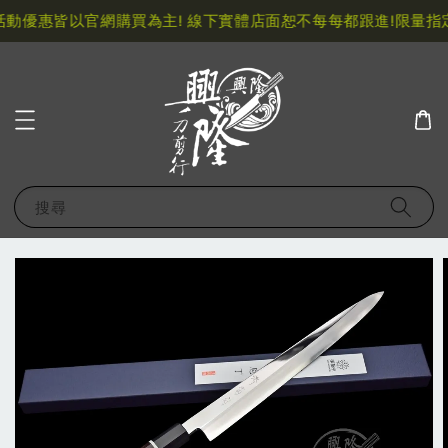
動優惠皆以官網購買為主! 線下實體店面恕不每每都跟進!
限量指定
搜尋