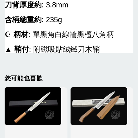
刀背厚度約
: 3.8mm
含柄總重約
: 235g
☪
柄材
: 單黑角白線輪黑檀八角柄
▲
鞘付
: 附磁吸貼絨鐵刀木鞘
您可能也喜歡