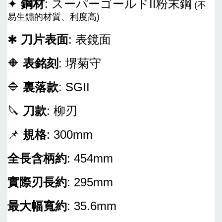
✦
鋼材
: スーパーゴールドII粉末鋼
(不
易生鏽的材質、利度高)
✱
刀片表面
: 表鏡面
🔶
表銘刻
: 堺菊守
🔷
裏落款
: SGII
🔪
刀款
: 柳刃
📌
規格
: 300mm
全長含柄約
: 454mm
實際刃長約
: 295mm
最大幅寬約
: 35.6mm