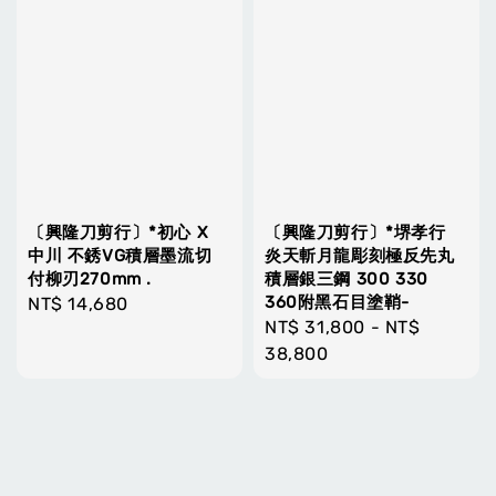
〔興隆刀剪行〕*初心 X
〔興隆刀剪行〕*堺孝行
中川 不銹VG積層墨流切
炎天斬月龍彫刻極反先丸
付柳刃270mm .
積層銀三鋼 300 330
360附黑石目塗鞘-
Regular
NT$ 14,680
Regular
NT$ 31,800
-
NT$
price
price
38,800