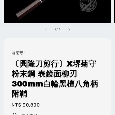
1
/
5
堺菊守
〔興隆刀剪行〕X堺菊守
粉末鋼 表鏡面柳刃
300mm白輪黑檀八角柄
附鞘
Regular
NT$ 30,800
price