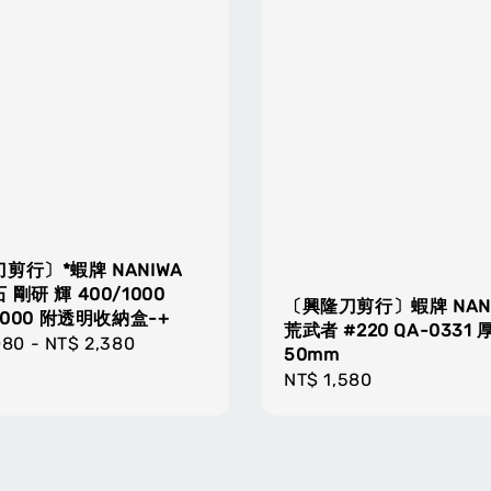
剪行〕*蝦牌 NANIWA
剛研 輝 400/1000
〔興隆刀剪行〕蝦牌 NAN
3000 附透明收納盒-+
荒武者 #220 QA-0331
r
080
-
NT$ 2,380
50mm
Regular
NT$ 1,580
price