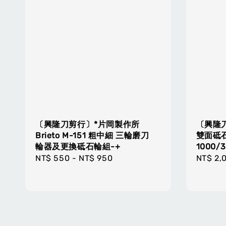
〔興隆刀剪行〕*片岡製作所
〔興隆刀
Brieto M-151 粗中細 三輪磨刀
雙面砥石 
輪器及更換砥石輪組-+
1000/
Regular
NT$ 550
-
NT$ 950
Regula
NT$ 2,
price
price