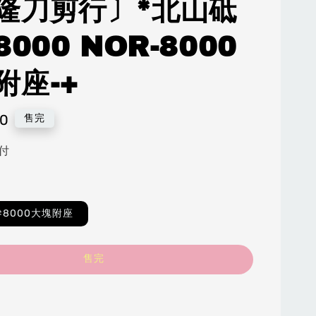
隆刀剪行〕*北山砥
8000 NOR-8000
附座-+
50
售完
付
#8000大塊附座
售完