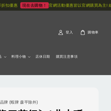
扣優惠
官網活動優惠皆以官網購買為主! 線下
現在去購物！
登入
購物車
品
料理小物
店休日期
購買注意事項
品牌 (蝦牌 森平除外)