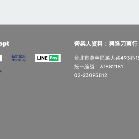
ept
營業人資料：興隆刀剪行
台北市萬華區萬大路493巷1
統一編號：31882181
02-23095812