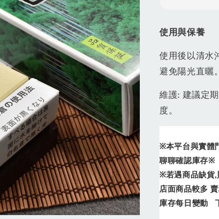
使用與保養
使用後以清水
避免陽光直曬
維護: 建議
度。
※
本平台與實體
聊聊確認庫存
※
※
若遇商品缺貨
,
店面商品較多
賣
庫存每日變動