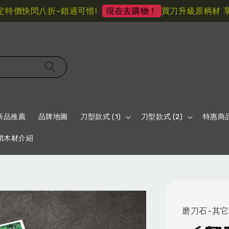
價快閃八折~錯過可惜!
買刀升級原柄材 享折
現在去購物！
新品推薦
品牌地圖
刀型款式 (1)
刀型款式 (2)
特惠商
鞘木材介紹
磨刀石-其它