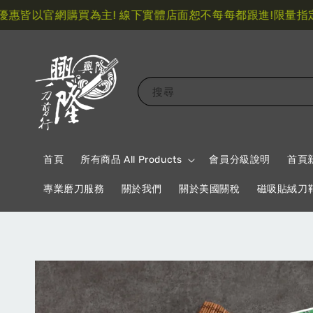
皆以官網購買為主! 線下實體店面恕不每每都跟進!
限量指定特
搜尋
首頁
所有商品 All Products
會員分級說明
首頁
專業磨刀服務
關於我們
關於美國關稅
磁吸貼絨刀