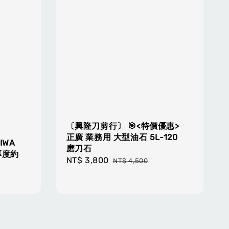
〔興隆刀剪行〕 🎯<特價優惠>
正廣 業務用 大型油石 5L-120
IWA
磨刀石
 厚度約
Sale
NT$ 3,800
Regular
NT$ 4,500
price
price