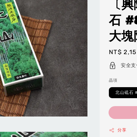
〔興
石 #
大塊
Regular
NT$ 2,1
price
安全支
品項
北山砥石 
分享