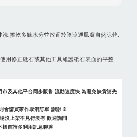
沖洗,擦乾多餘水分並放置於陰涼通風處自然晾乾,
。
定期使用修正砥石或其他工具維護砥石表面的平整
門市及其他平台同步販售
流動速度快
,
為避免缺貨請先
則會請買家作取消訂單
謝謝
※
場沒上架不見得沒有
歡迎詢問
下標前請多利用訊息聊聊