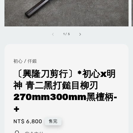
1
/
5
初心 / 仟鍛
〔興隆刀剪行〕*初心x明
神 青二黑打鎚目柳刃
270mm300mm黑檀柄-
+
Regular
NT$ 6,800
售完
price