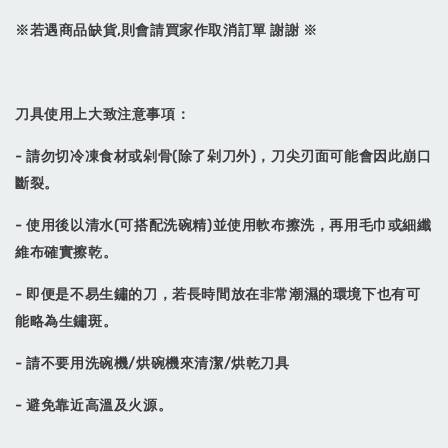
※若遇商品缺貨,則會請買家作取消訂單 謝謝 ※
刀具使用上大致注意事項：
- 請勿切冷凍食材或剁骨(除了剁刀外)，刀尖刃面可能會因此崩口
斷裂。
- 使用後以清水(可搭配洗碗精)並使用軟布擦洗，再用毛巾或細纖
維布確實擦乾。
- 即便是不易生鏽的刀，若長時間放在非常潮濕的環境下也有可
能略為生鏽斑。
- 請不要用洗碗機/烘碗機來清潔/烘乾刀具
- 避免靠近高溫及火源。