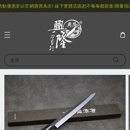
動優惠皆以官網購買為主! 線下實體店面恕不每每都跟進!
限量指定
搜尋