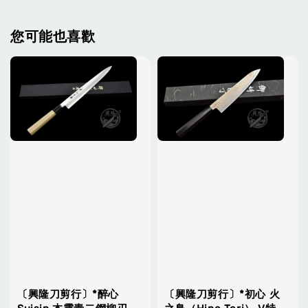
您可能也喜歡
〔興隆刀剪行〕*醉心
〔興隆刀剪行〕*初心 火