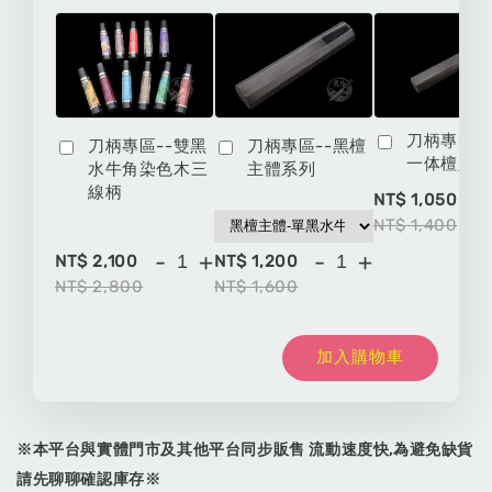
刀柄專區-
刀柄專區--雙黑
刀柄專區--黑檀
一体檀八
水牛角染色木三
主體系列
線柄
-
NT$ 1,050
NT$ 1,400
-
+
-
+
NT$ 2,100
NT$ 1,200
NT$ 2,800
NT$ 1,600
加入購物車
※本平台與實體門市及其他平台同步販售 流動速度快,為避免缺貨
請先聊聊確認庫存※