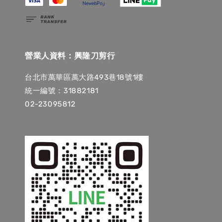
營業人資料：興隆刀剪行
台北市萬華區萬大路493巷18號1樓
統一編號：31882181
02-23095812