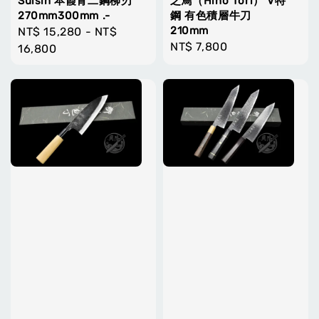
Suisin 本霞青二鋼柳刃
之鳥（Hino Tori） V特
270mm300mm .-
鋼 有色積層牛刀
210mm
Regular
NT$ 15,280
-
NT$
Regular
NT$ 7,800
price
16,800
price