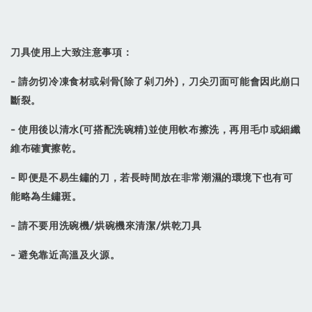
刀具使用上大致注意事項：
- 請勿切冷凍食材或剁骨(除了剁刀外)，刀尖刃面可能會因此崩口
斷裂。
- 使用後以清水(可搭配洗碗精)並使用軟布擦洗，再用毛巾或細纖
維布確實擦乾。
- 即便是不易生鏽的刀，若長時間放在非常潮濕的環境下也有可
能略為生鏽斑。
- 請不要用洗碗機/烘碗機來清潔/烘乾刀具
- 避免靠近高溫及火源。