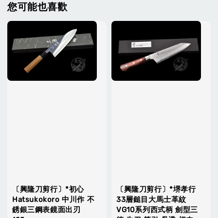
您可能也喜歡
〔興隆刀剪行〕*初心
〔興隆刀剪行〕*堺孝行
Hatsukokoro 中川作 不
33層鎚目大馬士革紋
銹銀三鋼表鏡面出刃
VG10系列西式柄 劍型三