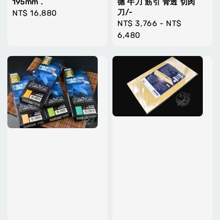
195mm .
德 牛刀 筋引 骨透 切肉
刀/-
Regular
NT$ 16,880
Regular
NT$ 3,766
-
NT$
price
price
6,480