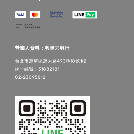
營業人資料：興隆刀剪行
台北市萬華區萬大路493巷18號1樓
統一編號：31882181
02-23095812