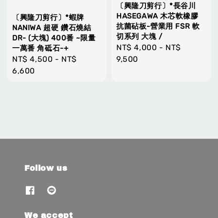
〔興隆刀剪行〕*長谷川
HASEGAWA 木芯軟橡膠
〔興隆刀剪行〕*蝦牌
抗菌砧板-營業用 FSR 軟
NANIWA 超硬 鑽石燒結
切系列 大塊 /
DR- (大塊) 400番 ~限量
Regular
NT$ 4,000
-
NT$
一萬番 角砥石-+
price
9,500
Regular
NT$ 4,500
-
NT$
price
6,600
Follow us
We accept