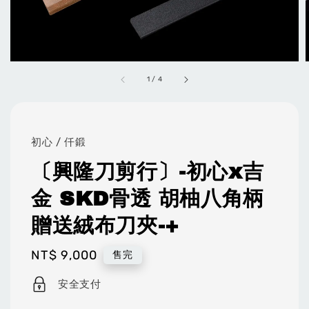
1
/
4
初心 / 仟鍛
〔興隆刀剪行〕-初心x吉
金 SKD骨透 胡柚八角柄
贈送絨布刀夾-+
Regular
NT$ 9,000
售完
price
安全支付