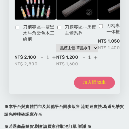
刀柄專區-
刀柄專區--雙黑
刀柄專區--黑檀
一体檀八
水牛角染色木三
主體系列
線柄
-
NT$ 1,050
NT$ 1,400
-
+
-
+
NT$ 2,100
NT$ 1,200
NT$ 2,800
NT$ 1,600
加入購物車
※本平台與實體門市及其他平台同步販售 流動速度快,為避免缺貨
請先聊聊確認庫存※
※若遇商品缺貨,則會請買家作取消訂單 謝謝 ※