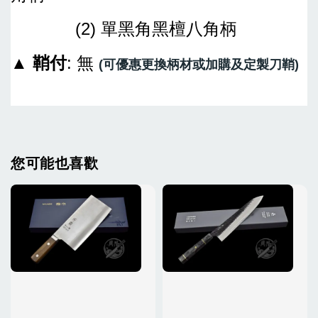
(2) 單黑角黑檀八角柄
▲
鞘付
: 無
(
可優惠更換柄材或加購及定製刀鞘
)
您可能也喜歡