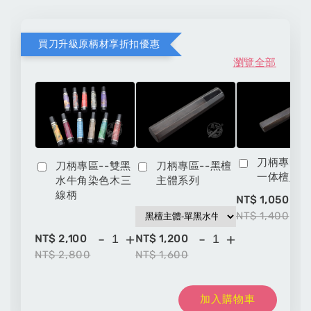
買刀升級原柄材享折扣優惠
瀏覽全部
刀柄專區-
刀柄專區--雙黑
刀柄專區--黑檀
一体檀八
水牛角染色木三
主體系列
線柄
-
NT$ 1,050
NT$ 1,400
-
+
-
+
NT$ 2,100
NT$ 1,200
NT$ 2,800
NT$ 1,600
加入購物車