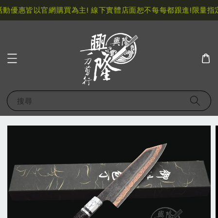
動優惠皆以官網購買為主! 線下實體店面恕不每每都跟進!
限量指定
搜尋