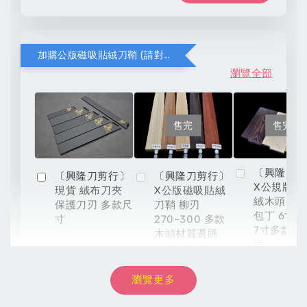
加購公版磁吸貼絨刀鞘 (請對應木頭材質與刀款尺寸)
瀏覽全部
售完
售完
〔興隆刀
〔興隆刀剪行〕
〔興隆刀剪行〕
X公規版磁
現貨 絨布刀夾
X公版磁吸貼絨
絨木頭刀鞘
保護刀刃 多款尺
刀鞘 柳刃
包丁 6寸 6
寸
270~300 多款
7寸多款材
木頭材質選購
購
瀏覽更多
NT$ 8,999
-
+
NT$ 54
NT$ 899
NT$ 9,999
NT$ 60
NT$ 999