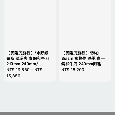
〔興隆刀剪行〕*水野鍛
〔興隆刀剪行〕*醉心
鍊所 源昭忠 青鋼和牛刀
Suisin 富樫作 傳承 白一
210mm 240mm/-
鋼和牛刀 240mm附鞘 .-
Regular
NT$ 13,580
-
NT$
Regular
NT$ 18,200
price
15,880
price