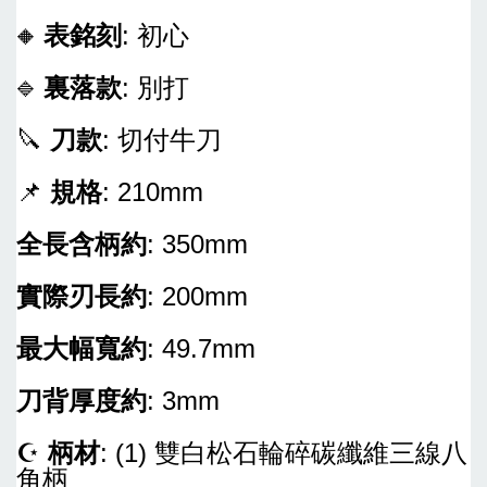
-
+
NT$ 1,200
表銘刻
: 初心
NT$ 1,040
🔶
NT$ 1,500
NT$ 1,300
裏落款
: 別打
🔷
加入購物車
🔪
刀款
: 切付牛刀
📌
規格
: 210mm
全長含柄約
: 350mm
實際刃長約
: 200mm
最大幅寬約
: 49.7mm
刀背厚度約
: 3mm
☪
柄材
: (1) 雙白松石輪碎碳纖維三線八
角柄