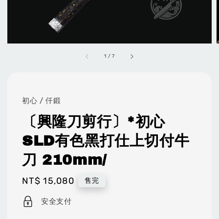
1
/
7
初心 / 仟鍛
〔興隆刀剪行〕*初心
SLD有色黑打仕上切付牛
刀 210mm/
Regular
NT$ 15,080
售完
price
安全支付