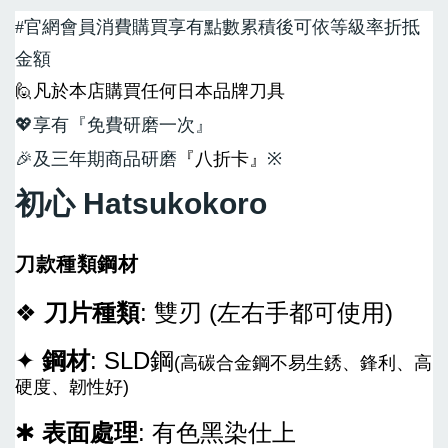
#
官網會員消費購買享有點數累積後可依等級率折抵
加入購物車
金額
🙋
凡於本店購買任何日本品牌刀具
💖
享有『免費研磨一次』
加購享20%優惠-買主廚牛刀加購彩圖壓克力鞘
🎉
及三年期商品研磨
『八折卡』
※
瀏覽全部
初心 Hatsukokoro
刀款種類鋼材
售完
❖
刀片種類
: 雙刃 (左右手都可使用)
〔興隆刀剪行〕X公
〔興隆刀剪行〕X公
✦
鋼材
: SLD鋼
(高碳合金鋼不易生銹、鋒利、高
版磁吸貼絨刀鞘-牛
版磁吸貼絨刀鞘-牛
硬度、韌性好)
刀210用 彩圖壓克
刀240用 彩圖壓克
力:黑/白
力:黑/白
✱
表面處理
: 有色黑染仕上