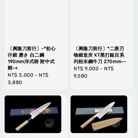
〔興隆刀剪行〕-*初心
〔興隆刀剪行〕*二唐刃
仟鍛 磨き 白二鋼
物鍛造所 KT黑打鎚目系
190mm洋式柄 附中式
列粉末鋼牛刀 270mm~-
鞘-+
Regular
NT$ 9,000
-
NT$
Regular
NT$ 3,000
-
NT$
price
9,580
price
3,880