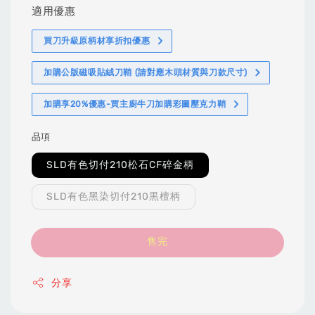
適用優惠
買刀升級原柄材享折扣優惠
加購公版磁吸貼絨刀鞘 (請對應木頭材質與刀款尺寸)
加購享20%優惠-買主廚牛刀加購彩圖壓克力鞘
品項
SLD有色切付210松石CF碎金柄
SLD有色黑染切付210黒檀柄
售完
分享