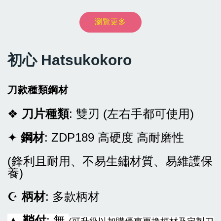
瀏覽更多
NT$ 8,999
-
+
NT$ 54
NT$ 899
NT$ 9,999
NT$ 60
NT$ 999
初心 Hatsukokoro
加入購物車
刀款種類鋼材
❖
刀片種類
: 雙刃 (左右手都可使用)
✦
鋼材
: ZDP189 高硬度 高耐磨性
(鋒利且耐用、不易生鏽材質、易維護保
養)
☪
柄材
: 多款柄材
▲
鞘付
: 無