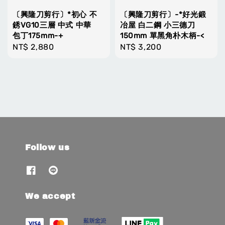
〔興隆刀剪行〕*初心 不
〔興隆刀剪行〕-*好光鍛
銹VG10三層 中式 中華
冶屋 白二鋼 小三德刀
包丁175mm-+
150mm 單黑角朴木柄-<
Regular
NT$ 2,880
Regular
NT$ 3,200
price
price
Follow us
We accept