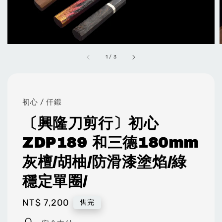
1
/
3
初心 / 仟鍛
〔興隆刀剪行〕初心
ZDP189 和三德180mm
灰檀/胡柚/防滑漆塗焰/綠
穩定單圈/
Regular
NT$ 7,200
售完
price