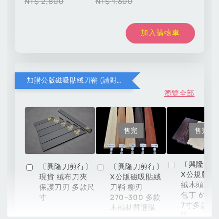
NT$ 2,800
NT$ 1,600
加入購物車
加購公版磁吸貼絨刀鞘 (請對應木頭材質與刀款尺寸)
瀏覽全部
售完
售完
〔興隆刀
〔興隆刀剪行〕
〔興隆刀剪行〕
X公規版磁
現貨 絨布刀夾
X公版磁吸貼絨
絨木頭刀鞘
保護刀刃 多款尺
刀鞘 柳刃
包丁 6寸 6
寸
270~300 多款
7寸多款材
木頭材質選購
購