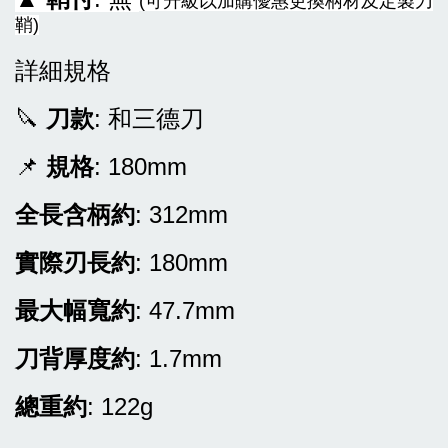
(可升級以加購優惠更換柄材及定製刀
鞘)
詳細規格
🔪
刀款
: 和三德刀
📌
規格
: 180mm
全長含柄約
: 312mm
實際刃長約
: 180mm
最大幅寬約
: 47.7mm
刀背厚度約
: 1.7mm
總重約
: 122g