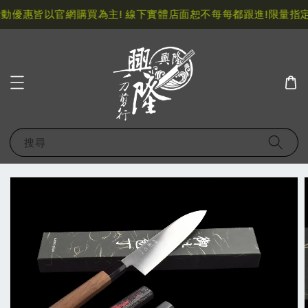
優惠皆以官網購買為主! 線下實體店面恕不每每都跟進!
限量指定
搜尋