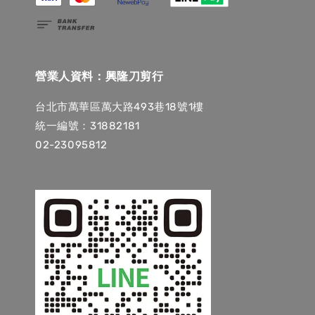
營業人資料：興隆刀剪行
台北市萬華區萬大路493巷18號1樓
統一編號：31882181
02-23095812