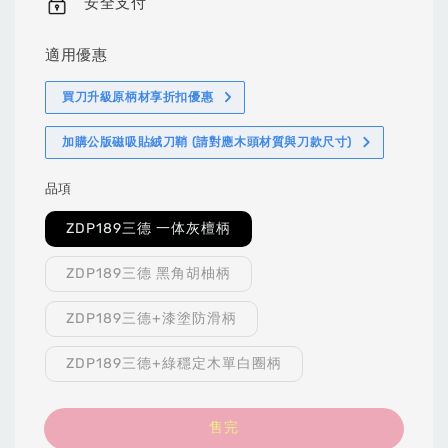
安全支付
適用優惠
買刀升級原柄材享折扣優惠
加購公版磁吸貼絨刀鞘 (請對應木頭材質與刀款尺寸)
品項
ZDP189三德 一体灰檀柄
ZDP189三德 黑角胡柚柄
ZDP189三德+漆塗防滑柄
ZDP189三德+綠穩定木單白圈柄
售完