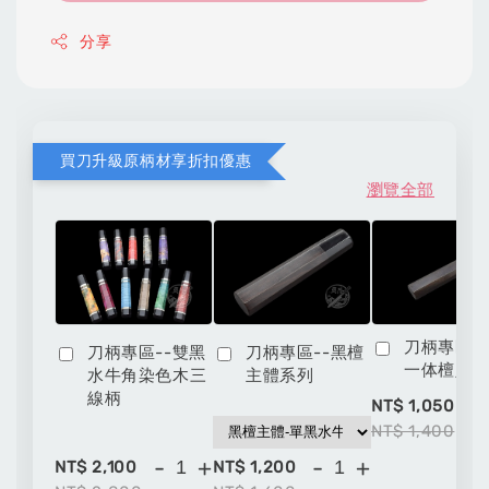
分享
買刀升級原柄材享折扣優惠
瀏覽全部
刀柄專區-
刀柄專區--雙黑
刀柄專區--黑檀
一体檀八
水牛角染色木三
主體系列
線柄
-
NT$ 1,050
NT$ 1,400
-
+
-
+
NT$ 2,100
NT$ 1,200