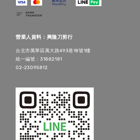
營業人資料：興隆刀剪行
台北市萬華區萬大路493巷18號1樓
統一編號：31882181
02-23095812