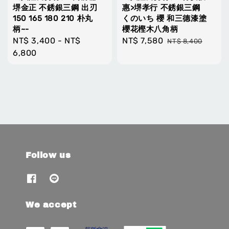
堺金正 不銹銀三鋼 出刃
惠>堺孝行 不銹銀三鋼
150 165 180 210 朴丸
くのいち 櫻 和三德漆塗
柄~-
櫻花樫木八角柄
Regular
NT$ 3,400
-
NT$
Sale
NT$ 7,580
Regular
NT$ 8,400
price
6,800
price
price
Follow us
We accept