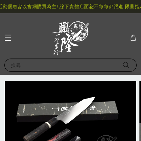
動優惠皆以官網購買為主! 線下實體店面恕不每每都跟進!
限量指定
搜尋