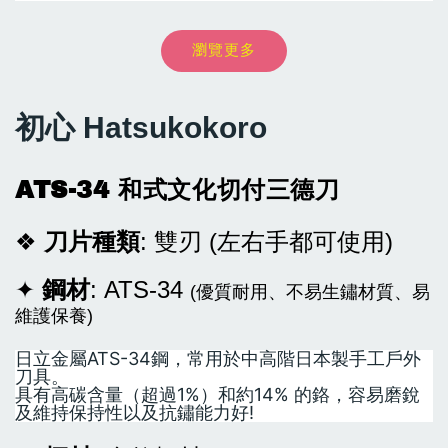
瀏覽更多
NT$ 8,999
-
+
NT$ 54
NT$ 899
NT$ 9,999
NT$ 60
NT$ 999
初心 Hatsukokoro
加入購物車
ATS-34 和式文化切付三德刀
❖
刀片種類
: 雙刃 (左右手都可使用)
✦
鋼材
: ATS-34
(優質耐用、不易生鏽材質、易
維護保養)
日立金屬ATS-34鋼，常用於中高階日本製手工戶外
刀具。
具有高碳含量（超過1%）和約14% 的鉻，容易磨銳
及維持保持性以及抗鏽能力好!