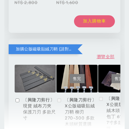
NT$ 2,800
NT$ 1,600
加入購物車
加購公版磁吸貼絨刀鞘 (請對應木頭材質與刀款尺寸)
瀏覽全部
售完
售完
〔興隆刀
〔興隆刀剪行〕
〔興隆刀剪行〕
X公規版磁
現貨 絨布刀夾
X公版磁吸貼絨
絨木頭刀鞘
保護刀刃 多款尺
刀鞘 柳刃
包丁 6寸 6
寸
270~300 多款
7寸多款材
木頭材質選購
購