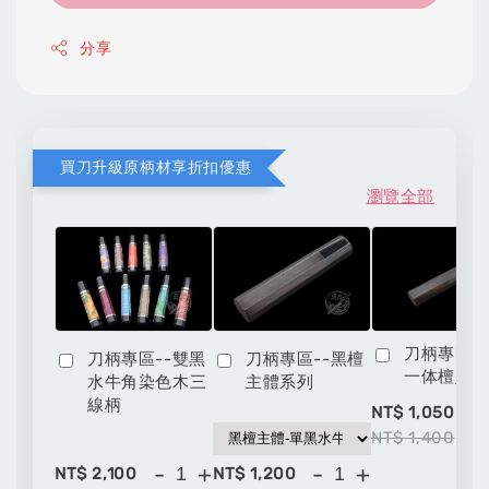
分享
買刀升級原柄材享折扣優惠
瀏覽全部
刀柄專區-
刀柄專區--雙黑
刀柄專區--黑檀
一体檀八
水牛角染色木三
主體系列
線柄
-
NT$ 1,050
NT$ 1,400
-
+
-
+
NT$ 2,100
NT$ 1,200