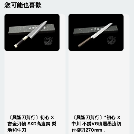
您可能也喜歡
〔興隆刀剪行〕初心 X
〔興隆刀剪行〕*初心 X
吉金刃物 SKD高速鋼 梨
中川 不銹VG積層墨流切
地和牛刀
付柳刃270mm .