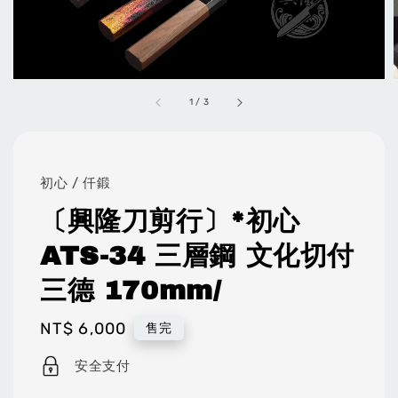
1
/
3
初心 / 仟鍛
〔興隆刀剪行〕*初心
ATS-34 三層鋼 文化切付
三德 170mm/
Regular
NT$ 6,000
售完
price
安全支付