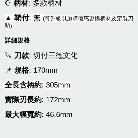
☪
柄材
: 多款柄材
▲
鞘付
: 無
(可升級以加購優惠更換柄材及定製刀
鞘)
詳細規格
🔪
刀款
: 切付三德文化
📌
規格
: 170mm
全長含柄約
: 305mm
實際刃長約
: 172mm
最大幅寬約
: 46.6mm