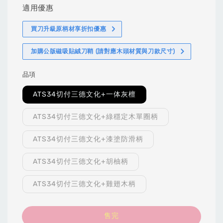
適用優惠
買刀升級原柄材享折扣優惠
加購公版磁吸貼絨刀鞘 (請對應木頭材質與刀款尺寸)
品項
ATS34切付三德文化+一体灰檀
ATS34切付三德文化+綠穩定木單圈柄
ATS34切付三德文化+漆塗防滑柄
ATS34切付三德文化+胡柚柄
ATS34切付三德文化+雞翅木柄
售完