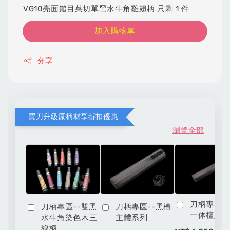
VG10亮面鎚目菜切單黑水牛角雞翅柄 只剩 1 件
加入購物車
分享
買刀升級原柄材享折扣優惠
瀏覽全部
刀柄專區-
刀柄專區--雙黑
刀柄專區--黑檀
一体檀八
水牛角染色木三
主體系列
線柄