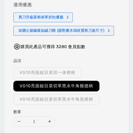
適用優惠
買刀升級原柄材享折扣優惠
加購公版磁吸貼絨刀鞘 (請對應木頭材質與刀款尺寸)
購買此產品可獲得 3280 會員點數
品項
VG10亮面鎚目菜切一体檀柄
VG10亮面鎚目菜切單黑水牛角雞翅柄
VG10亮面鎚目菜切單黑水牛角黒檀柄
數量