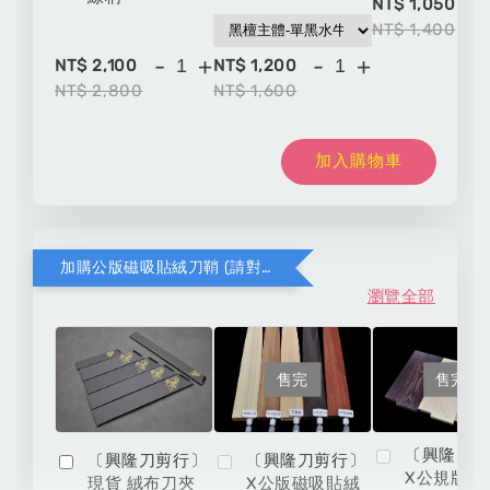
-
NT$ 1,050
NT$ 1,400
-
+
-
+
NT$ 2,100
NT$ 1,200
NT$ 2,800
NT$ 1,600
加入購物車
加購公版磁吸貼絨刀鞘 (請對應木頭材質與刀款尺寸)
瀏覽全部
售完
售完
〔興隆刀
〔興隆刀剪行〕
〔興隆刀剪行〕
X公規版磁
現貨 絨布刀夾
X公版磁吸貼絨