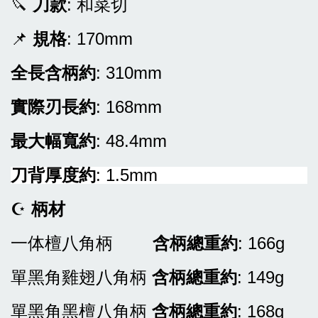
🔪
刀款
: 和菜切
📌
規格
: 170mm
全長含柄約
: 310mm
實際刃長約
: 168mm
最大幅寬約
: 48.4mm
刀背厚度約
: 1.5mm
☪
柄材
一体檀八角柄
含柄
總重約
: 166g
單黑角雞翅八角柄
含柄
總重約
: 149g
單黑角黑檀八角柄
含柄
總重約
: 168g