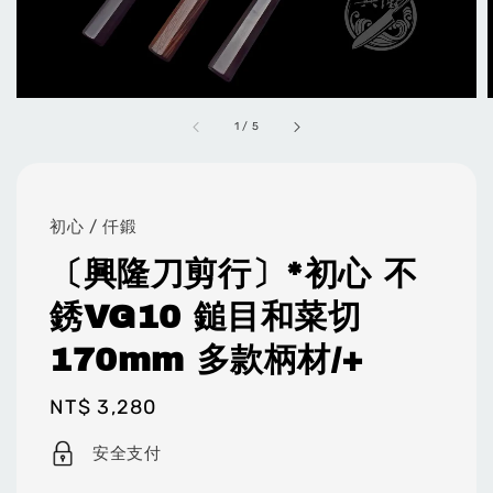
1
/
5
初心 / 仟鍛
〔興隆刀剪行〕*初心 不
銹VG10 鎚目和菜切
170mm 多款柄材/+
Regular
NT$ 3,280
price
安全支付