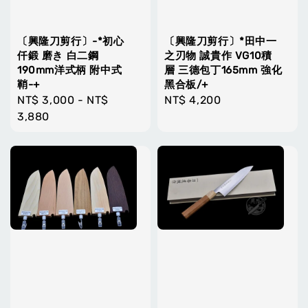
〔興隆刀剪行〕-*初心
〔興隆刀剪行〕*田中一
仟鍛 磨き 白二鋼
之刃物 誠貴作 VG10積
190mm洋式柄 附中式
層 三德包丁165mm 強化
鞘-+
黑合板/+
Regular
NT$ 3,000
-
NT$
Regular
NT$ 4,200
price
3,880
price