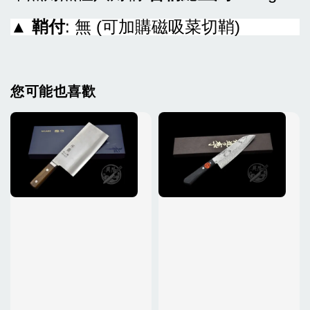
▲
鞘付
: 無 (可加購磁吸菜切鞘)
您可能也喜歡