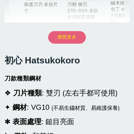
絨木頭刀鞘
保護刀刃 多款尺
刀鞘 柳刃
包丁 6寸 6
寸
270~300 多款
7寸多款材
木頭材質選購
購
瀏覽更多
NT$ 8,999
-
+
NT$ 54
NT$ 899
NT$ 9,999
NT$ 60
NT$ 999
初心 Hatsukokoro
加入購物車
刀款種類鋼材
❖
刀片種類
: 雙刃 (左右手都可使用)
✦
鋼材
: VG10
(不易生鏽材質、易維護保養)
✱
表面處理
: 鎚目亮面