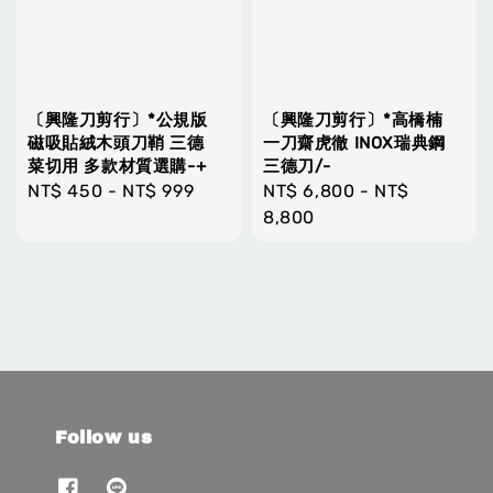
〔興隆刀剪行〕*公規版
〔興隆刀剪行〕*高橋楠
磁吸貼絨木頭刀鞘 三德
一刀齋虎徹 INOX瑞典鋼
菜切用 多款材質選購-+
三德刀/-
Regular
NT$ 450
-
NT$ 999
Regular
NT$ 6,800
-
NT$
price
price
8,800
Follow us