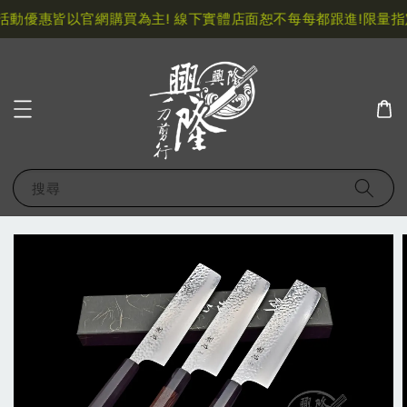
動優惠皆以官網購買為主! 線下實體店面恕不每每都跟進!
限量指定
搜尋