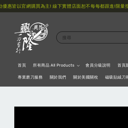
惠皆以官網購買為主! 線下實體店面恕不每每都跟進!
限量指定
搜尋
首頁
所有商品 All Products
會員分級說明
首頁
專業磨刀服務
關於我們
關於美國關稅
磁吸貼絨刀