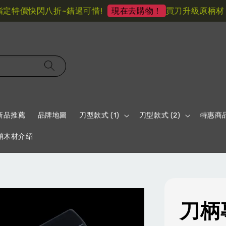
特價快閃八折~錯過可惜!
買刀升級原柄材 享
現在去購物！
新品推薦
品牌地圖
刀型款式 (1)
刀型款式 (2)
特惠商
鞘木材介紹
刀柄