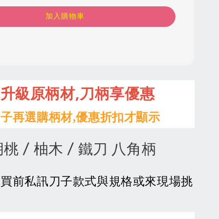
加入購物車
,
購升級原柄材
刀柄享優惠
子再選購柄材,優惠折扣才顯示
桃 / 柚木 / 鐵刀 八角柄
購買前私訊刀子款式與規格或來現場挑