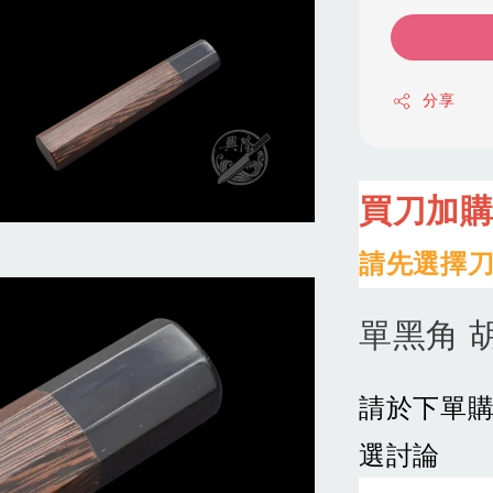
分享
買刀加
請先選擇刀
單黑角 胡
請於下單
選討論