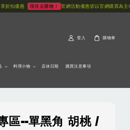
折扣優惠
官網活動優惠皆以官網購買為主! 
現在去購物！
登入
購物車
品
料理小物
店休日期
購買注意事項
專區--單黑角 胡桃 /