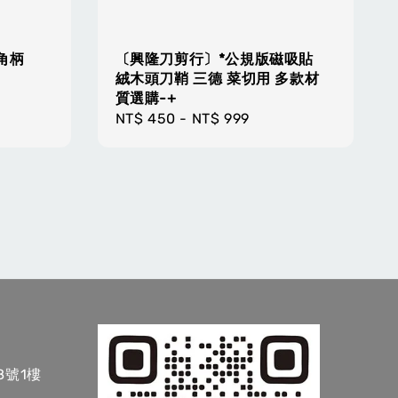
角柄
〔興隆刀剪行〕*公規版磁吸貼
絨木頭刀鞘 三德 菜切用 多款材
質選購-+
Regular
NT$ 450
-
NT$ 999
price
8號1樓