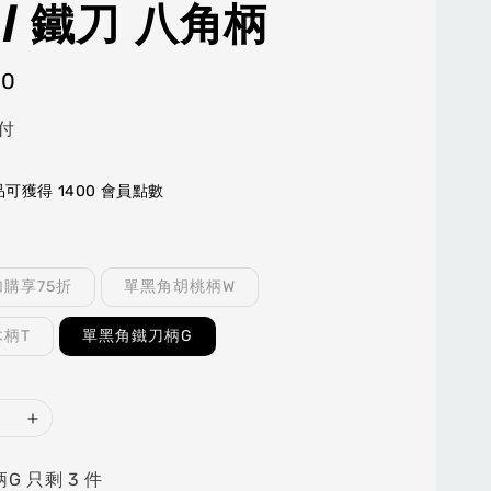
/ 鐵刀 八角柄
00
付
可獲得 1400 會員點數
購享75折
單黑角胡桃柄W
柄T
單黑角鐵刀柄G
G 只剩 3 件