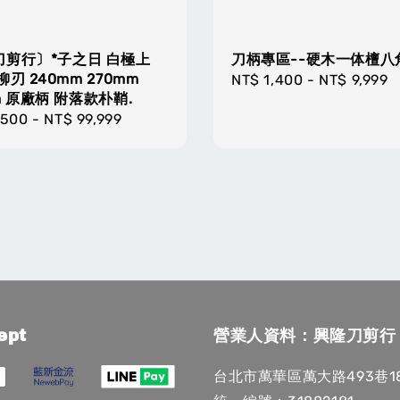
刀剪行〕*子之日 白極上
刀柄專區--硬木一体檀八
柳刃 240mm 270mm
Regular
NT$ 1,400
-
NT$ 9,999
m 原廠柄 附落款朴鞘.
price
r
,500
-
NT$ 99,999
ept
營業人資料：興隆刀剪行
台北市萬華區萬大路493巷1