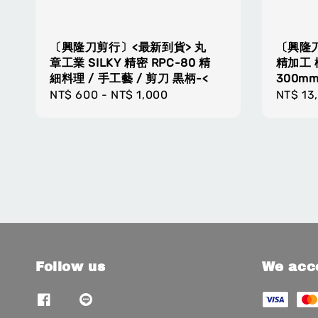
〔興隆刀剪行〕<最新到貨> 丸
〔興隆
章工業 SILKY 精密 RPC-80 精
精加工 
細料理 / 手工藝 / 剪刀 黒柄-<
300m
Regular
NT$ 600
-
NT$ 1,000
Regula
NT$ 13
price
price
Follow us
We acc