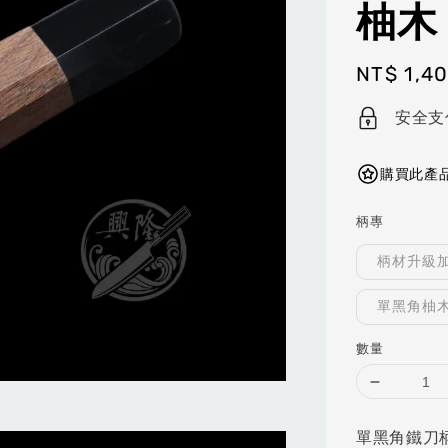
柚木 
Regular
NT$ 1,4
price
安全支
購買此產品
柄專
柄材升級加
單黑角柚木
數量
單黑角鐵刀柄