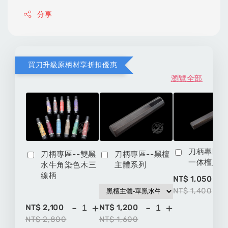
分享
買刀升級原柄材享折扣優惠
瀏覽全部
刀柄專區-
刀柄專區--雙黑
刀柄專區--黑檀
一体檀八
水牛角染色木三
主體系列
線柄
-
NT$ 1,050
NT$ 1,400
-
+
-
+
NT$ 2,100
NT$ 1,200
NT$ 2,800
NT$ 1,600