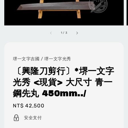
1
/
3
堺一文字吉國 / 堺一文字光秀
〔興隆刀剪行〕*堺一文字
光秀 <現貨> 大尺寸 青一
鋼先丸 450mm../
Regular
NT$ 42,500
price
安全支付