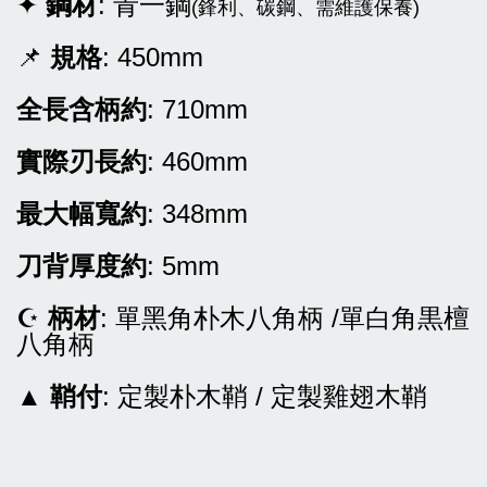
✦
鋼材
: 青一鋼
(鋒利、碳鋼、需維護保養)
📌
規格
: 450mm
全長含柄約
: 710mm
實際刃長約
: 460mm
最大幅寬約
: 348mm
刀背厚度約
: 5mm
☪
柄材
: 單黑角朴木八角柄 /單白角黒檀
八角柄
▲
鞘付
: 定製朴木鞘 / 定製雞翅木鞘