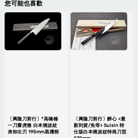
您可能也喜歡
〔興隆刀剪行〕*高橋楠
〔興隆刀剪行〕醉心 <最
一刀齋虎徹 白本燒波紋
新到貨/免等> Suisin 特
身卸出刃 195mm黒檀柄
仕版白本燒波紋特殊刀型