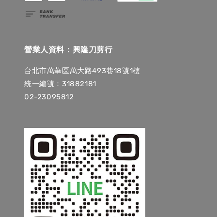
營業人資料：興隆刀剪行
台北市萬華區萬大路493巷18號1樓
統一編號：31882181
02-23095812