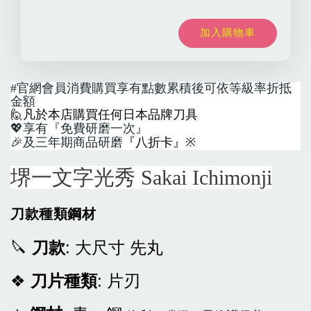
加入購物車
#
官網會員消費購買享有點數累積後可依等級率折抵
金額
🙋
凡於本店購買任何日本品牌刀具
💖
享有『免費研磨一次』
🎉
及三年期商品研磨
『八折卡』
※
堺一文字光秀 Sakai Ichimonji
刀款種類鋼材
🔪
刀款
: 大尺寸 先丸
❖
刀片種類
: 片刃