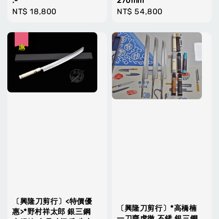
.-
270mm
Regular
NT$ 18,800
Regular
NT$ 54,800
price
price
優惠
〔興隆刀剪行〕<特價優
〔興隆刀剪行〕*高橋楠
惠>*野村祥太郎 銀三鋼
一刀齋虎徹 不銹 銀三鋼