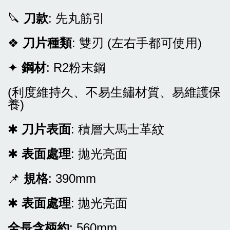
🔪
刀款
: 先丸筋引
❖
刀片種類
: 雙刃 (左右手都可使用)
✦
鋼材
: R2粉末鋼
(利度維持久、不易生鏽材質、易維護保
養)
✱
刀片表面
: 積層大馬士革紋
✱
表面處理
: 拋光亮面
📌
規格
: 390mm
✱
表面處理
: 拋光亮面
全長含柄約
: 560mm