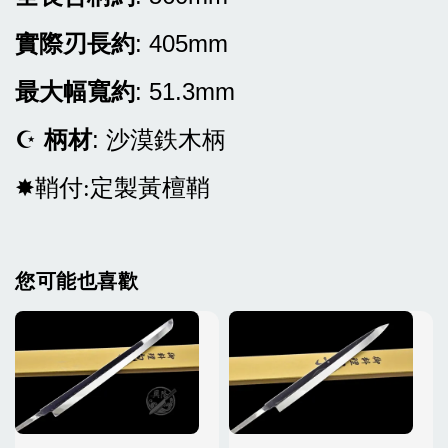
實際刃長約
: 405mm
最大幅寬約
: 51.3mm
☪
柄材
: 沙漠鉄木柄
✸鞘付:定製黃檀鞘
您可能也喜歡