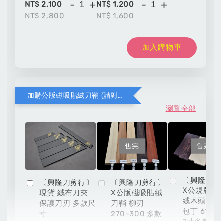
-
+
-
+
NT$ 2,100
NT$ 1,200
NT$ 2,800
NT$ 1,600
加入購物車
加購公版磁吸貼絨刀鞘 (請對應木頭材質與刀款尺寸)
瀏覽全部
售完
售完
〔興隆刀
〔興隆刀剪行〕
〔興隆刀剪行〕
X公規版磁
現貨 絨布刀夾
X公版磁吸貼絨
絨木頭刀鞘
保護刀刃 多款尺
刀鞘 柳刃
包丁 6寸 6
寸
270~300 多款