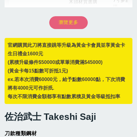
7寸多款材
木頭材質選購
購
瀏覽更多
NT$ 8,999
-
+
NT$ 54
NT$ 899
NT$ 9,999
NT$ 60
NT$ 999
官網購買此刀將直接跳等升級為黃金卡會員並享黃金卡
加入購物車
生日禮金1600元
(累積升級條件$50000或單筆消費滿$45000)
(黃金卡每15點數可折抵1元)
ex.若本次消費60000元，給予點數60000點，下次消費
將有4000元可作折扺.
每次不限消費金額都享有點數累積及黃金等級抵扣率
佐治武士 Takeshi Saji
刀款種類鋼材