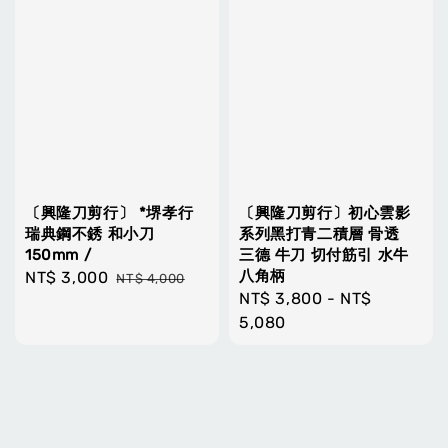
〔興隆刀剪行〕 *堺孝行
〔興隆刀剪行〕初心雲影
瑞典鋼不銹 和小刀
系列黑打青二積層 骨透
150mm /
三德 牛刀 切付筋引 水牛
八角柄
Sale
NT$ 3,000
Regular
NT$ 4,000
Regular
NT$ 3,800
-
NT$
price
price
price
5,080