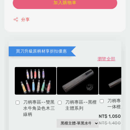
加入購物車
分享
買刀升級原柄材享折扣優惠
瀏覽全部
刀柄專區-
刀柄專區--雙黑
刀柄專區--黑檀
一体檀八
水牛角染色木三
主體系列
線柄
-
NT$ 1,050
NT$ 1,400