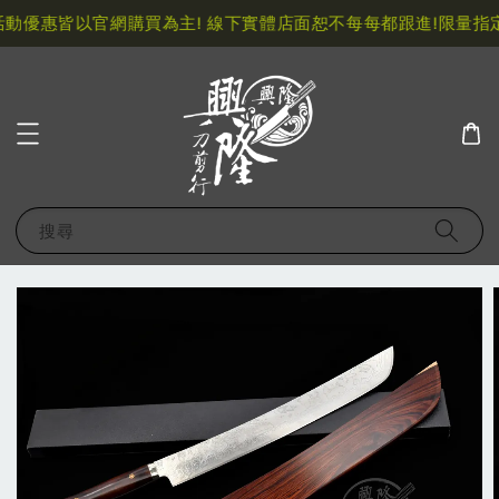
動優惠皆以官網購買為主! 線下實體店面恕不每每都跟進!
限量指定
搜尋