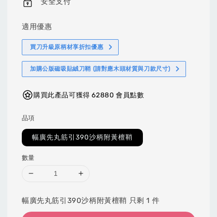
安全支付
適用優惠
買刀升級原柄材享折扣優惠
加購公版磁吸貼絨刀鞘 (請對應木頭材質與刀款尺寸)
購買此產品可獲得 62880 會員點數
品項
幅廣先丸筋引390沙柄附黃檀鞘
數量
幅廣先丸筋引390沙柄附黃檀鞘 只剩 1 件