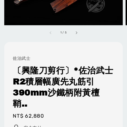
1
/
5
佐治武士
〔興隆刀剪行〕*佐治武士
R2積層幅廣先丸筋引
390mm沙鐵柄附黃檀
鞘..
Regular
NT$ 62,880
price